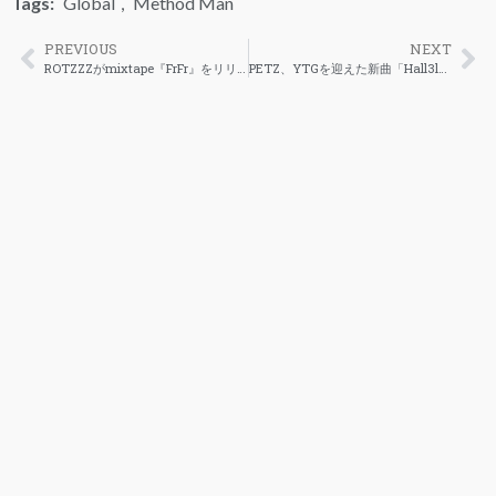
Tags:
Global
,
Method Man
PREVIOUS
NEXT
ROTZZZがmixtape『FrFr』をリリース、収録曲「Real Talk」のMVも公開
PETZ、YTGを迎えた新曲「Hall3lujah (feat. YTG)」を公開