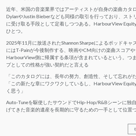
近年、米国の音楽業界ではアーティストが自身の楽曲カタロ
DylanやJustin Bieberなども同様の取引を行って
に受け取る手段として定着しつつある。HarbourView Equ
ひとつ。
2025年11月に放送されたShannon Sharpeによるポッドキ
にはT-Painが今後制作する、映画やCM向けの楽曲スコ
HarbourView側に帰属する条項が含まれているという
プとしての性格が強い契約だと言える
「このカタログには、長年の努力、創造性、そして忘れが
「この新たな章にワクワクしているし、HarbourView E
く思う」
Auto-Tuneを駆使したサウンドでHip-Hop/R&Bシー
げてきた音楽的遺産を長期的に守るための一手として位置