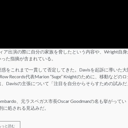
メディア出演の際に自分の家族を脅したという内容や、Wright自身
いった指摘が含まれている。
疑惑をこれまで一貫して否定してきた。Davisを起訴に導いた大
 Records代表Marion “Suge” Knightのために、移動などの
は、Davisの主張について「注目を自分からそらすための試みだ
ombardo、元ラスベガス市長Oscar Goodmanの名も挙がってい
身刑に処される見込みだ。
もっと読む