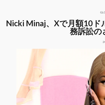
GL
Nicki Minaj、Xで月
務訴訟の
2