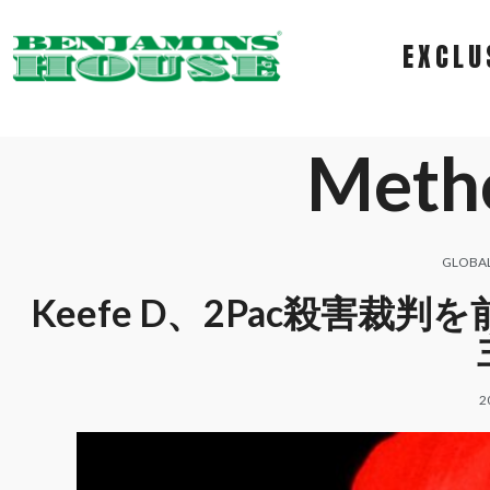
EXCLU
Meth
GLOBA
Keefe D、2Pac殺害
2