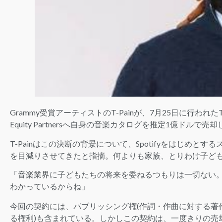
Grammy受賞アーティストのT-Painが、7月25日に行われたTw
Equity Partnersへ自身の音楽カタログを推定1億ドル
T-Painはこの決断の背景について、Spotifyをはじめ
を目減りさせてきたと指摘。何よりも家族、とりわけ子ど
「音楽業界に子どもたちの将来を委ねるつもりは一切ない
わかっているからね」
今回の契約には、パブリッシング権(作詞・作曲に対する著
る権利)も含まれている。しかしこの契約は、一度きりの売