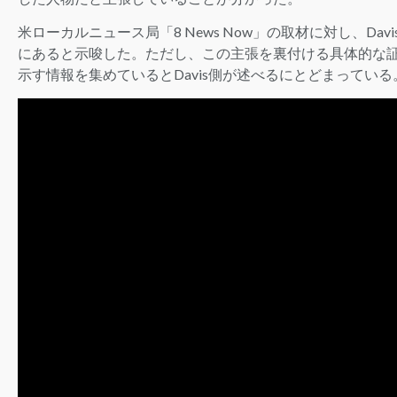
米ローカルニュース局「8 News Now」の取材に対し、Da
にあると示唆した。ただし、この主張を裏付ける具体的な証拠
示す情報を集めているとDavis側が述べるにとどまっている