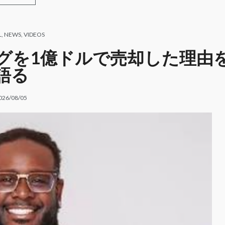
L
,
NEWS
,
VIDEOS
タログを1億ドルで売却した理由
語る
026/08/05