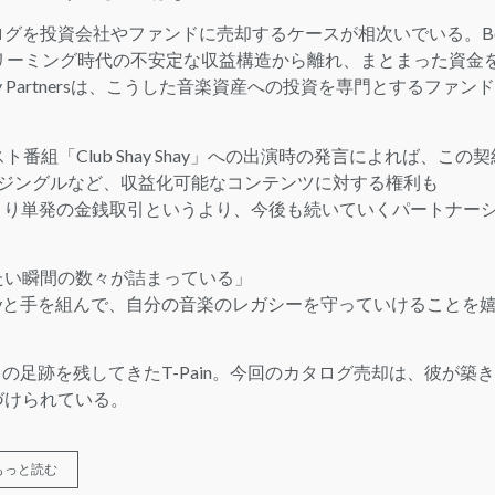
グを投資会社やファンドに売却するケースが相次いでいる。B
おり、ストリーミング時代の不安定な収益構造から離れ、まとまった資金
ity Partnersは、こうした音楽資産への投資を専門とするファン
ャスト番組「Club Shay Shay」への出演時の発言によれば、この契
アやジングルなど、収益化可能なコンテンツに対する権利も
。つまり単発の金銭取引というより、今後も続いていくパートナー
たい瞬間の数々が詰まっている」
quityと手を組んで、自分の音楽のレガシーを守っていけることを
ンに独自の足跡を残してきたT-Pain。今回のカタログ売却は、彼が築
づけられている。
もっと読む