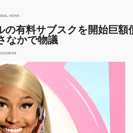
OBAL
,
NEWS
額10ドルの有料サブスクを開始巨額
さなかで物議
026/08/04