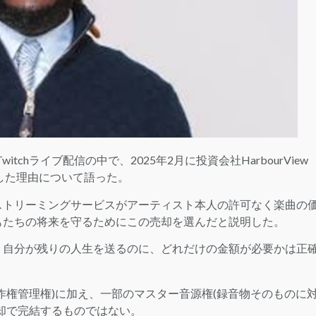
itchライブ配信の中で、2025年2月に投資会社HarbourView
で売却した理由について語った。
とするストリーミングサービスがアーティスト本人の許可なく楽曲の
もたちの将来を守るためにこの売却を選んだと説明した。
。自分が残りの人生を送るのに、どれだけの金額が必要かは正
作権管理権)に加え、一部のマスター音源権(録音物そのものに
却で完結するものではない。