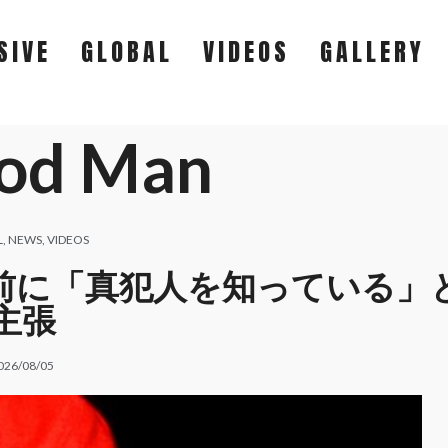
SIVE
GLOBAL
VIDEOS
GALLERY
od Man
EXCLUSIVE
GLOBAL
L
,
NEWS
,
VIDEOS
裁判を前に「真犯人を知っている」
VIDEOS
主張
GALLERY
026/08/05