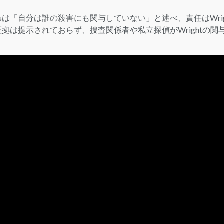
visは「自分は誰の殺害にも関与していない」と述べ、責任はWrig
は提示されておらず、捜査関係者や私立探偵がWrightの関
。