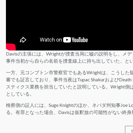
Davisの主張には、Wrightが捜査当局に嘘の説明をし、
事件当初から自らの名前を捜査線上に持ち出していた、と
一方、元コンプトン市警察官でもあるWrightは、こうした
審でも証言しており、事件当夜はTupac ShakurおよびDeath Row
スティクス業務を担当していたと説明している。Wright側
としている。
検察側の証人には、Suge Knightのほか、ネバダ州知事Joe L
る。有罪となった場合、Davisは仮釈放の可能性がない終