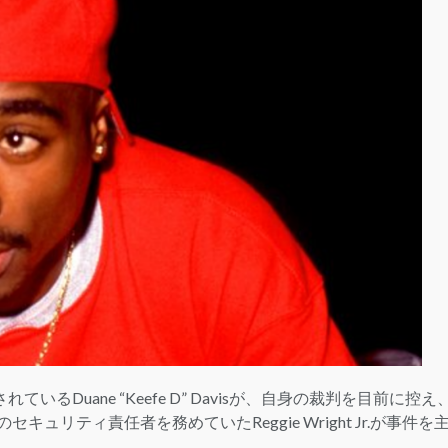
LOGIN
されているDuane “Keefe D” Davisが、自身の裁判を目前に控え
のセキュリティ責任者を務めていたReggie Wright Jr.が事件を