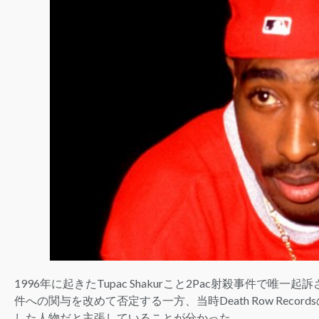
1996年に起きたTupac Shakurこと2Pac射殺事件で唯一起訴
件への関与を改めて否定する一方、当時Death Row Records
した人物だと主張していることが分かった。