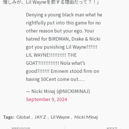
憎しみが、Lil Wayneを罰する理由だって？！」
Denying a young black man what he
rightfully put into this game for no
other reason but your ego. Your
hatred for BIRDMAN, Drake & Nicki
got you punishing Lil Wayne?!?!!!
LIL WAYNE!!!!!!!!!! THE
GOAT?!!!!!!!!!!! Nola what’s
good?!!!!!! Eminem stood firm on
having 50Cent come out.…
— Nicki Minaj (@NICKIMINAJ)
September 9, 2024
Tags:
Global
,
JAY Z
,
Lil Wayne
,
Nicki Minaj
PREVIOUS
NEXT