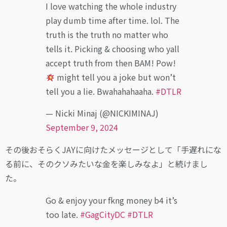
I love watching the whole industry
play dumb time after time. lol. The
truth is the truth no matter who
tells it. Picking & choosing who yall
accept truth from then BAM! Pow!
might tell you a joke but won’t
tell you a lie. Bwahahahaaha.
#DTLR
— Nicki Minaj (@NICKIMINAJ)
September 9, 2024
その後おそらくJAYに向けたメッセージとして「手遅れにな
る前に、そのクソみたいな金を楽しみなよ」と続けまし
た。
Go & enjoy your fkng money b4 it’s
too late.
#GagCityDC
#DTLR