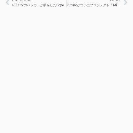
Lil Durkのハッカーが明かしたBeyoncéのチューチャリング料金
Futureがついにプロジェクト「Mixtape Pluto」の正式なリリース日を公開