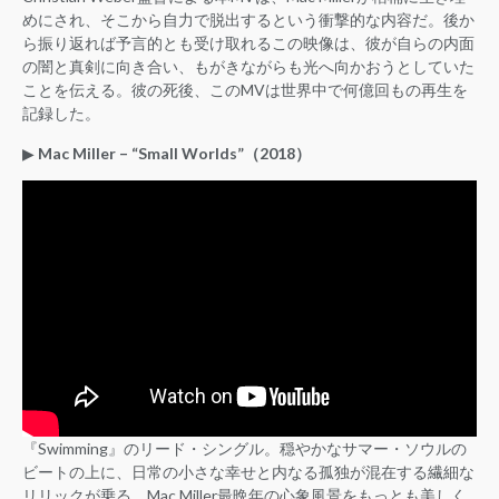
めにされ、そこから自力で脱出するという衝撃的な内容だ。後か
ら振り返れば予言的とも受け取れるこの映像は、彼が自らの内面
の闇と真剣に向き合い、もがきながらも光へ向かおうとしていた
ことを伝える。彼の死後、このMVは世界中で何億回もの再生を
記録した。
▶︎
Mac Miller – “Small Worlds”（2018）
『Swimming』のリード・シングル。穏やかなサマー・ソウルの
ビートの上に、日常の小さな幸せと内なる孤独が混在する繊細な
リリックが乗る。Mac Miller最晩年の心象風景をもっとも美しく