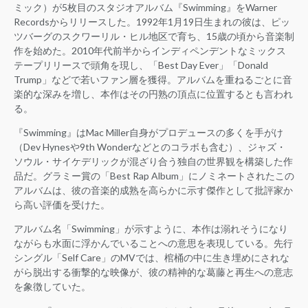
ミック）が5枚目のスタジオアルバム『Swimming』をWarner
Recordsからリリースした。1992年1月19日生まれの彼は、ピッ
ツバーグのスクワーリル・ヒル地区で育ち、15歳の頃から音楽制
作を始めた。2010年代前半からインディペンデントなミックス
テープリリースで頭角を現し、「Best Day Ever」「Donald
Trump」などで若いファン層を獲得。アルバムを重ねるごとに音
楽的な深みを増し、本作はその円熟の頂点に位置するとも言われ
る。
『Swimming』はMac Miller自身がプロデュースの多くを手がけ
（Dev Hynesや9th Wonderなどとのコラボも含む）、ジャズ・
ソウル・サイケデリックが混ざり合う独自の世界観を構築した作
品だ。グラミー賞の「Best Rap Album」にノミネートされたこの
アルバムは、彼の音楽的成熟を高らかに示す傑作として批評家か
ら高い評価を受けた。
アルバム名「Swimming」が示すように、本作は溺れそうになり
ながらも水面に浮かんでいることへの意思を表現している。先行
シングル「Self Care」のMVでは、棺桶の中に生き埋めにされな
がら脱出する衝撃的な映像が、彼の精神的な葛藤と再生への意志
を象徴していた。