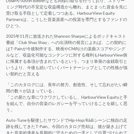
DylanやJustin Bieberなども同様の取引を行っており、ストリー
ミング時代の不安定な収益構造から離れ、まとまった資金を先に
受け取る手段として定着しつつある。HarbourView Equity
Partnersは、こうした音楽資産への投資を専門とするファンドの
ひとつ。
2025年11月に放送されたShannon Sharpeによるポッドキャスト
番組「Club Shay Shay」への出演時の発言によれば、この契約に
はT-Painが今後制作する、映画やCM向けの楽曲スコアやジング
ルなど、収益化可能なコンテンツに対する権利もHarbourView側
に帰属する条項が含まれているという。つまり単発の金銭取引と
いうより、今後も続いていくパートナーシップとしての性格が強
い契約だと言える
「このカタログには、長年の努力、創造性、そして忘れがたい瞬
間の数々が詰まっている」
「この新たな章にワクワクしているし、HarbourView Equityと手
を組んで、自分の音楽のレガシーを守っていけることを嬉しく思
う」
Auto-Tuneを駆使したサウンドでHip-Hop/R&Bシーンに独自の足
跡を残してきたT-Pain。今回のカタログ売却は、彼が築き上げて
きた音楽的遺産を長期的に守るための一手として位置づけられて