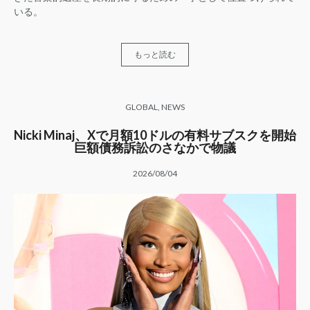
いる。
もっと読む
GLOBAL
,
NEWS
Nicki Minaj、Xで月額10ドルの有料サブスクを開始
巨額債務訴訟のさなかで物議
2026/08/04