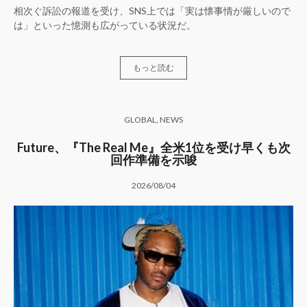
相次ぐ訴訟の報道を受け、SNS上では「実は懐事情が厳しいので
は」といった憶測も広がっている状況だ。
もっと読む
GLOBAL
,
NEWS
Future、『The Real Me』全米1位を受け早くも次
回作準備を示唆
2026/08/04