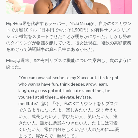
Hip-Hop界を代表するラッパー、Nicki Minajが、自身のXアカウン
トで月額10ドル（日本円でおよそ1,500円）の有料サブスクリプ
ション機能をスタートさせたことが明らかになった。しかし発表
のタイミングが物議を醸している。彼女は現在、複数の高額債務
をめぐって法廷闘争の真っ只中にあるからだ。
Minajは週末、Xの有料サブスク機能について案内し、次のように
綴った。
“You can now subscribe to my X account. It’s for ppl
who wanna have fun, think deeper, grow, learn,
laugh, cry, cuss ppl out, look cute sometimes, be
yourself at all times… elevate, levitate,
meditate.”（訳）「今、私のXアカウントをサブスク
できるようになったよ。楽しみたい人、深く考えた
い人、成長したい人、学びたい人、笑いたい人、泣
きたい人、誰かに悪態をつきたい人、たまには可愛
くいたい人、常に自分らしくいたい人のために……高
まって、浮かんで、瞑想して」