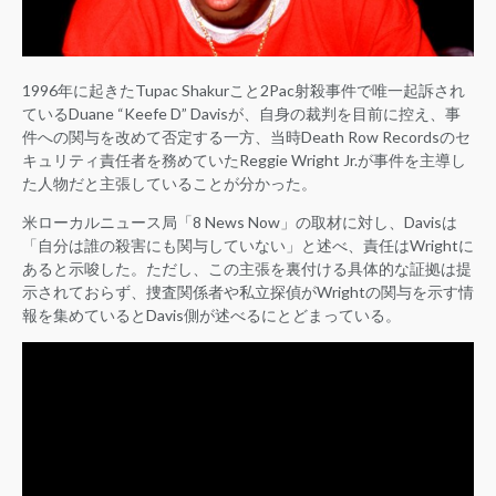
1996年に起きたTupac Shakurこと2Pac射殺事件で唯一起訴され
ているDuane “Keefe D” Davisが、自身の裁判を目前に控え、事
件への関与を改めて否定する一方、当時Death Row Recordsのセ
キュリティ責任者を務めていたReggie Wright Jr.が事件を主導し
た人物だと主張していることが分かった。
米ローカルニュース局「8 News Now」の取材に対し、Davisは
「自分は誰の殺害にも関与していない」と述べ、責任はWrightに
あると示唆した。ただし、この主張を裏付ける具体的な証拠は提
示されておらず、捜査関係者や私立探偵がWrightの関与を示す情
報を集めているとDavis側が述べるにとどまっている。