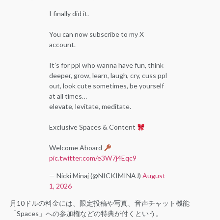
I finally did it.
You can now subscribe to my X
account.
It’s for ppl who wanna have fun, think
deeper, grow, learn, laugh, cry, cuss ppl
out, look cute sometimes, be yourself
at all times…
elevate, levitate, meditate.
Exclusive Spaces & Content
Welcome Aboard
pic.twitter.com/e3W7j4Eqc9
— Nicki Minaj (@NICKIMINAJ)
August
1, 2026
月10ドルの料金には、限定投稿や写真、音声チャット機能
「Spaces」への参加権などの特典が付くという。