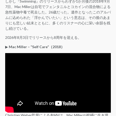
しかし『Swimming』のリリースからわずか1か月後の2018年9月
7日、Mac Millerは自宅でフェンタニルとコカインの混合物による
急性薬物中毒で死去した。26歳だった。遺作となったこのアルバ
ムに込められた「浮かんでいたい」という意志は、その後のあま
りにも悲しい結末とともに、多くのリスナーの心に深い余韻を残
し続けている。
2026年8月3日でリリースから8周年を迎える。
▶︎
Mac Miller – “Self Care”（2018）
Christian Weber監督による本MVは、Mac Millerが棺桶に生き埋