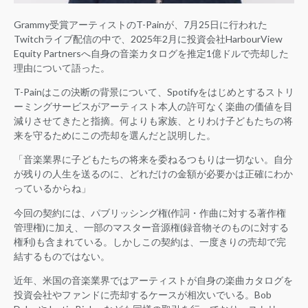
Grammy受賞アーティストのT-Painが、7月25日に行われた
Twitchライブ配信の中で、2025年2月に投資会社HarbourView
Equity Partnersへ自身の音楽カタログを推定1億ドルで売却した
理由について語った。
T-Painはこの決断の背景について、Spotifyをはじめとするストリ
ーミングサービスがアーティスト本人の許可なく楽曲の価値を目
減りさせてきたと指摘。何よりも家族、とりわけ子どもたちの将
来を守るためにこの売却を選んだと説明した。
「音楽業界に子どもたちの将来を委ねるつもりは一切ない。自分
が残りの人生を送るのに、どれだけの金額が必要かは正確にわか
っているからね」
今回の契約には、パブリッシング権(作詞・作曲に対する著作権
管理権)に加え、一部のマスター音源権(録音物そのものに対する
権利)も含まれている。しかしこの契約は、一度きりの売却で完
結するものではない。
近年、米国の音楽業界ではアーティストが自身の楽曲カタログを
投資会社やファンドに売却するケースが相次いでいる。Bob