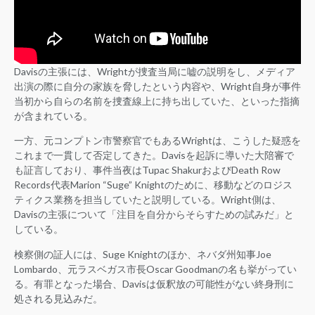
Davisの主張には、Wrightが捜査当局に嘘の説明をし、メディア
出演の際に自分の家族を脅したという内容や、Wright自身が事件
当初から自らの名前を捜査線上に持ち出していた、といった指摘
が含まれている。
一方、元コンプトン市警察官でもあるWrightは、こうした疑惑を
これまで一貫して否定してきた。Davisを起訴に導いた大陪審で
も証言しており、事件当夜はTupac ShakurおよびDeath Row
Records代表Marion “Suge” Knightのために、移動などのロジス
ティクス業務を担当していたと説明している。Wright側は、
Davisの主張について「注目を自分からそらすための試みだ」と
している。
検察側の証人には、Suge Knightのほか、ネバダ州知事Joe
Lombardo、元ラスベガス市長Oscar Goodmanの名も挙がってい
る。有罪となった場合、Davisは仮釈放の可能性がない終身刑に
処される見込みだ。