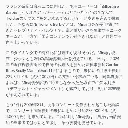
ファンの反応は真っ二つに割れた。あるユーザーは「Billionaire
Barbie（ビリオネア・バービー）はどこへ行ったの？なんで
Twitterのサブスクを乞い求めてるわけ？」と皮肉を込めて投稿
した。ちなみに”Billionaire Barbie”とは、Minaj自身が長年掲げて
きたセレブリティ・ペルソナで、富と華やかさを象徴するニック
ネームだ。一方で「限定コンテンツが待ちきれない」と歓迎する
声も上がっている。
このタイミングでの有料化には理由がありそうだ。Minajは現
在、少なくとも2件の高額債務訴訟を抱えている。1件は、2024
年の著作権侵害訴訟で自身の代理人を務めた法律事務所Gordon
Rees Scully Mansukhani LLPによるもので、未払いの弁護士費用
229,541ドル（約3,400万円）の支払いを求めている。同事務所に
よれば、Minaj側が訴状に応答しなかったためすでに欠席判決
（デフォルト・ジャッジメント）が成立しており、9月に本審理
が予定されている。
もう1件は2026年3月、あるコンサート制作会社が起こした訴訟
で、コンサート関連費用の未払いをめぐり約275,000ドル（約
4,000万円）を求めている。これに対しMinaj側は、自身は当該契
約の当事者ではないと主張し、争う姿勢を見せている。