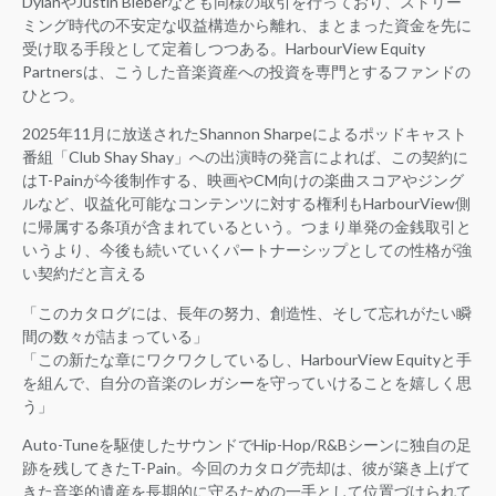
DylanやJustin Bieberなども同様の取引を行っており、ストリー
ミング時代の不安定な収益構造から離れ、まとまった資金を先に
受け取る手段として定着しつつある。HarbourView Equity
Partnersは、こうした音楽資産への投資を専門とするファンドの
ひとつ。
2025年11月に放送されたShannon Sharpeによるポッドキャスト
番組「Club Shay Shay」への出演時の発言によれば、この契約に
はT-Painが今後制作する、映画やCM向けの楽曲スコアやジング
ルなど、収益化可能なコンテンツに対する権利もHarbourView側
に帰属する条項が含まれているという。つまり単発の金銭取引と
いうより、今後も続いていくパートナーシップとしての性格が強
い契約だと言える
「このカタログには、長年の努力、創造性、そして忘れがたい瞬
間の数々が詰まっている」
「この新たな章にワクワクしているし、HarbourView Equityと手
を組んで、自分の音楽のレガシーを守っていけることを嬉しく思
う」
Auto-Tuneを駆使したサウンドでHip-Hop/R&Bシーンに独自の足
跡を残してきたT-Pain。今回のカタログ売却は、彼が築き上げて
きた音楽的遺産を長期的に守るための一手として位置づけられて