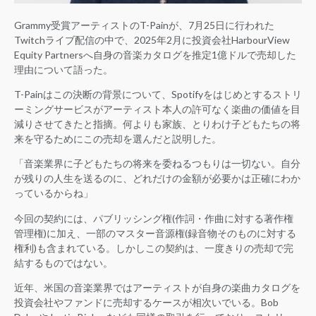
Grammy受賞アーティストのT-Painが、7月25日に行われた
Twitchライブ配信の中で、2025年2月に投資会社HarbourView
Equity Partnersへ自身の音楽カタログを推定1億ドルで売却した
理由について語った。
T-Painはこの決断の背景について、Spotifyをはじめとするストリ
ーミングサービスがアーティスト本人の許可なく楽曲の価値を目
減りさせてきたと指摘。何よりも家族、とりわけ子どもたちの将
来を守るためにこの売却を選んだと説明した。
「音楽業界に子どもたちの将来を委ねるつもりは一切ない。自分
が残りの人生を送るのに、どれだけの金額が必要かは正確にわか
っているからね」
今回の契約には、パブリッシング権(作詞・作曲に対する著作権
管理権)に加え、一部のマスター音源権(録音物そのものに対する
権利)も含まれている。しかしこの契約は、一度きりの売却で完
結するものではない。
近年、米国の音楽業界ではアーティストが自身の楽曲カタログを
投資会社やファンドに売却するケースが相次いでいる。Bob