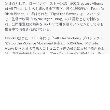
到達点として、ローリング・ストーン誌「500 Greatest Albums
of All Time」にも名を連ねる金字塔だ。続く1990年の『Fear of a
Black Planet』に収録された「Fight the Power」は、スパイク・
リー監督の映画『Do the Right Thing』の主題歌として制作さ
れ、公民権運動の精神をHip-Hopで引き継ぐアンセムとして今も
世界中で演奏され続けている。
Chuck Dはまた、1988年には「Self-Destruction」プロジェクト
でStop the Violence Movementを牽引。KRS-One、MC Lyte、
Heavy D.らと連名で黒人コミュニティ内の暴力に反対する声を上
げ、収益を全額ナショナル・アーバン・リーグに寄付した。ラッ
パーであると同時に活動家であり、思想家でもあった彼の存在
は、Hip-Hopが単なるポップミュージックを超えた社会変革のツ
ールであることを証明してきた。
2026年、Chuck Dは生誕66周年を迎える。
▶︎ Public Enemy – “Fight the Power”（1989）