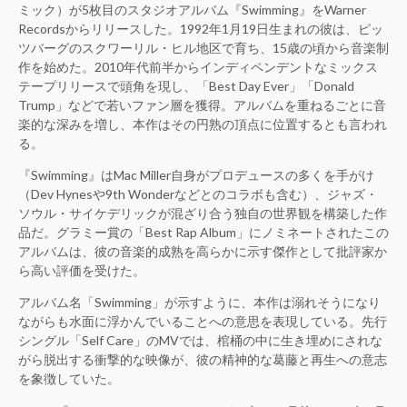
ミック）が5枚目のスタジオアルバム『Swimming』をWarner
Recordsからリリースした。1992年1月19日生まれの彼は、ピッ
ツバーグのスクワーリル・ヒル地区で育ち、15歳の頃から音楽制
作を始めた。2010年代前半からインディペンデントなミックス
テープリリースで頭角を現し、「Best Day Ever」「Donald
Trump」などで若いファン層を獲得。アルバムを重ねるごとに音
楽的な深みを増し、本作はその円熟の頂点に位置するとも言われ
る。
『Swimming』はMac Miller自身がプロデュースの多くを手がけ
（Dev Hynesや9th Wonderなどとのコラボも含む）、ジャズ・
ソウル・サイケデリックが混ざり合う独自の世界観を構築した作
品だ。グラミー賞の「Best Rap Album」にノミネートされたこの
アルバムは、彼の音楽的成熟を高らかに示す傑作として批評家か
ら高い評価を受けた。
アルバム名「Swimming」が示すように、本作は溺れそうになり
ながらも水面に浮かんでいることへの意思を表現している。先行
シングル「Self Care」のMVでは、棺桶の中に生き埋めにされな
がら脱出する衝撃的な映像が、彼の精神的な葛藤と再生への意志
を象徴していた。