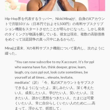
Hip-Hop界を代表するラッパー、Nicki Minajが、自身のXアカウン
トで月額10ドル（日本円でおよそ1,500円）の有料サブスクリプ
ション機能をスタートさせたことが明らかになった。しかし発表
のタイミングが物議を醸している。彼女は現在、複数の高額債務
をめぐって法廷闘争の真っ只中にあるからだ。
Minajは週末、Xの有料サブスク機能について案内し、次のように
綴った。
“You can now subscribe to my X account. It’s for ppl
who wanna have fun, think deeper, grow, learn,
laugh, cry, cuss ppl out, look cute sometimes, be
yourself at all times… elevate, levitate,
meditate.”（訳）「今、私のXアカウントをサブスク
できるようになったよ。楽しみたい人、深く考えた
い人、成長したい人、学びたい人、笑いたい人、泣
きたい人、誰かに悪態をつきたい人、たまには可愛
くいたい人、常に自分らしくいたい人のために……高
まって、浮かんで、瞑想して」