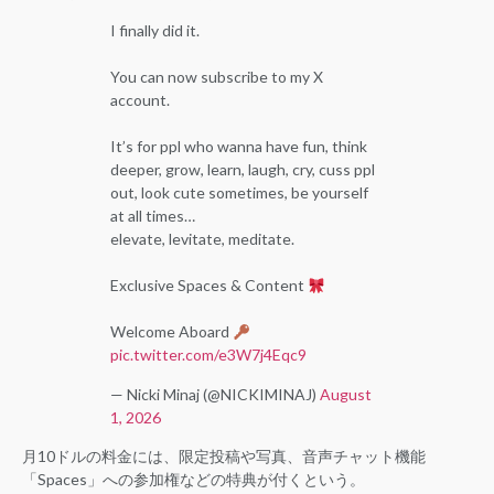
I finally did it.
You can now subscribe to my X
account.
It’s for ppl who wanna have fun, think
deeper, grow, learn, laugh, cry, cuss ppl
out, look cute sometimes, be yourself
at all times…
elevate, levitate, meditate.
Exclusive Spaces & Content
Welcome Aboard
pic.twitter.com/e3W7j4Eqc9
— Nicki Minaj (@NICKIMINAJ)
August
1, 2026
月10ドルの料金には、限定投稿や写真、音声チャット機能
「Spaces」への参加権などの特典が付くという。