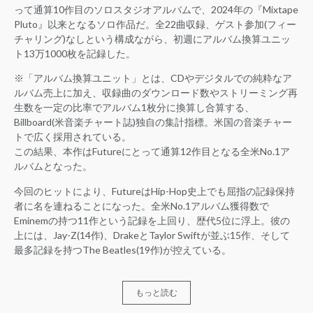
って通算10作目のソロスタジオアルバムで、2024年の『Mixtape
Pluto』以来となるソロ作品だ。全22曲収録、ゲスト参加(フィー
チャリング)なしという構成ながら、初週にアルバム換算ユニッ
ト13万1000枚を記録した。
※「アルバム換算ユニット」とは、CDやデジタルでの純粋なア
ルバム売上に加え、収録曲のダウンロード数やストリーミング再
生数を一定の比率でアルバム1枚分に換算し合算する、
Billboard(米音楽チャート誌)独自の集計指標。米国の音楽チャー
トで広く採用されている。
この結果、本作はFutureにとって通算12作目となる全米No.1ア
ルバムとなった。
今回のヒットにより、FutureはHip-Hop史上でも屈指の記録保持
者に名を連ねることになった。全米No.1アルバム獲得数で
Eminemの持つ11作という記録を上回り、歴代5位に浮上。彼の
上には、Jay-Z(14作)、DrakeとTaylor Swiftが並ぶ15作、そして
最多記録を持つThe Beatles(19作)が控えている。
もっと読む