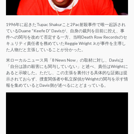
1996年に起きたTupac Shakurこと2Pac射殺事件で唯一起訴され
ているDuane “Keefe D” Davisが、自身の裁判を目前に控え、事
件への関与を改めて否定する一方、当時Death Row Recordsのセ
キュリティ責任者を務めていたReggie Wright Jr.が事件を主導し
た人物だと主張していることが分かった。
米ローカルニュース局「8 News Now」の取材に対し、Davisは
「自分は誰の殺害にも関与していない」と述べ、責任はWrightに
あると示唆した。ただし、この主張を裏付ける具体的な証拠は提
示されておらず、捜査関係者や私立探偵がWrightの関与を示す情
報を集めているとDavis側が述べるにとどまっている。