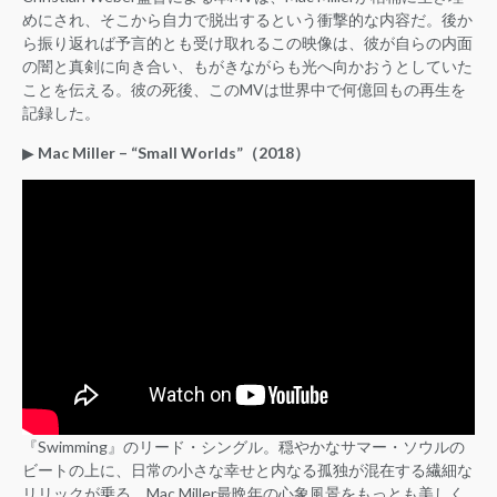
めにされ、そこから自力で脱出するという衝撃的な内容だ。後か
ら振り返れば予言的とも受け取れるこの映像は、彼が自らの内面
の闇と真剣に向き合い、もがきながらも光へ向かおうとしていた
ことを伝える。彼の死後、このMVは世界中で何億回もの再生を
記録した。
▶︎
Mac Miller – “Small Worlds”（2018）
『Swimming』のリード・シングル。穏やかなサマー・ソウルの
ビートの上に、日常の小さな幸せと内なる孤独が混在する繊細な
リリックが乗る。Mac Miller最晩年の心象風景をもっとも美しく