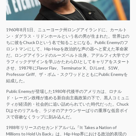
1960年8月1日、ニューヨーク州ロングアイランドに、カールト
ン・ダグラス・リドンホールという名の男が生まれた。世界はの
ちに彼をChuck Dという名で知ることになる。Public Enemyのフ
ロントマンにして、Hip-Hopを政治的な声の器へと変えた革命家
だ。ロングアイランドのルーズベルト出身。アデルフィ大学でグ
ラフィックデザインを学ぶかたわらDJとしてキャリアをスタート
させ、1987年にFlavor Flav、Terminator X、DJ Lord、S1W、
Professor Griff、ザ・ボム・スクワッドとともにPublic Enemyを
結成した。
Public Enemyが登場した1980年代後半のアメリカは、ロナル
ド・レーガン政権が進める新自由主義政策の下で、黒人コミュニ
ティが経済的・社会的に追い詰められていた時代だった。Chuck
Dはそのリアルを、ラジオのアナウンサーばりの重厚な低音ボイ
スで容赦なくラップに刻み込んだ。
1988年リリースのセカンドアルバム『It Takes a Nation of
Millions to Hold Us Back』は、Hip-Hop界における政治的表現の