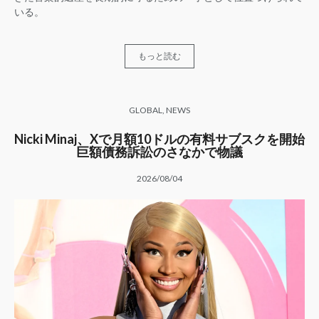
いる。
もっと読む
GLOBAL
,
NEWS
Nicki Minaj、Xで月額10ドルの有料サブスクを開始
巨額債務訴訟のさなかで物議
2026/08/04