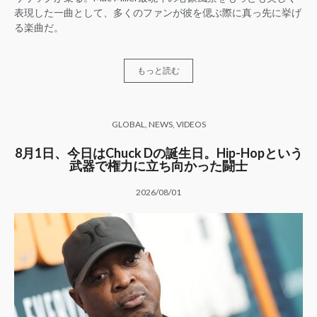
表現した一曲として、多くのファンが彼を偲ぶ際に真っ先に挙げ
る楽曲だ。
もっと読む
GLOBAL
,
NEWS
,
VIDEOS
8月1日、今日はChuck Dの誕生日。Hip-Hopという
武器で権力に立ち向かった闘士
2026/08/01