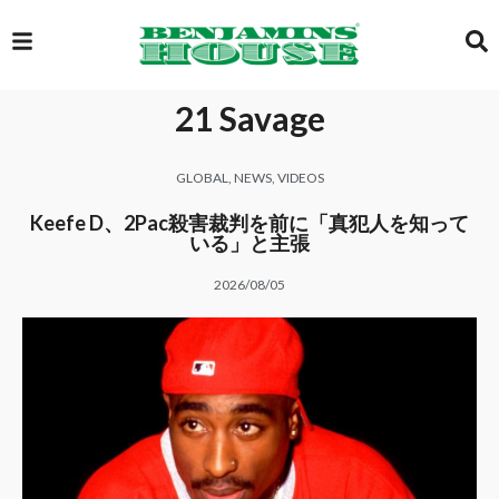
21 Savage
EXCLUSIVE
GLOBAL
,
NEWS
,
VIDEOS
GLOBAL
Keefe D、2Pac殺害裁判を前に「真犯人を知って
いる」と主張
2026/08/05
VIDEOS
GALLERY
LOGIN