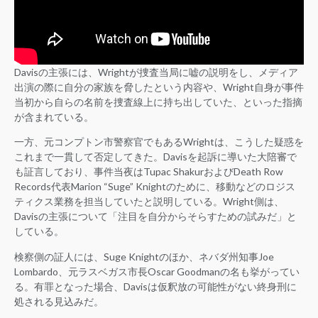
Davisの主張には、Wrightが捜査当局に嘘の説明をし、メディア
出演の際に自分の家族を脅したという内容や、Wright自身が事件
当初から自らの名前を捜査線上に持ち出していた、といった指摘
が含まれている。
一方、元コンプトン市警察官でもあるWrightは、こうした疑惑を
これまで一貫して否定してきた。Davisを起訴に導いた大陪審で
も証言しており、事件当夜はTupac ShakurおよびDeath Row
Records代表Marion “Suge” Knightのために、移動などのロジス
ティクス業務を担当していたと説明している。Wright側は、
Davisの主張について「注目を自分からそらすための試みだ」と
している。
検察側の証人には、Suge Knightのほか、ネバダ州知事Joe
Lombardo、元ラスベガス市長Oscar Goodmanの名も挙がってい
る。有罪となった場合、Davisは仮釈放の可能性がない終身刑に
処される見込みだ。