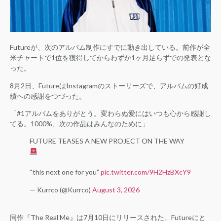
Futureが、次のアルバム制作にすでに動き出している。前作が全
米チャートで1位を獲得してからわずか1ヶ月足らずでの発表とな
った。
8月2日、FutureはInstagramのストーリーズで、アルバムの好成
績への感謝をつづった。
「#1アルバムをありがとう。変わらぬ愛にはいつも心から感謝し
てる。1000%、次の作品はみんなのために」
FUTURE TEASES A NEW PROJECT ON THE WAY
“this next one for you”
pic.twitter.com/9H2HzBXcY9
— Kurrco (@Kurrco)
August 3, 2026
同作『The Real Me』は7月10日にリリースされた、Futureにと