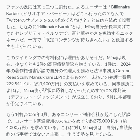
ファンの反応は真っ二つに割れた。あるユーザーは「Billionaire
Barbie（ビリオネア・バービー）はどこへ行ったの？なんで
Twitterのサブスクを乞い求めてるわけ？」と皮肉を込めて投稿
した。ちなみに”Billionaire Barbie”とは、Minaj自身が長年掲げて
きたセレブリティ・ペルソナで、富と華やかさを象徴するニック
ネームだ。一方で「限定コンテンツが待ちきれない」と歓迎する
声も上がっている。
このタイミングでの有料化には理由がありそうだ。Minajは現
在、少なくとも2件の高額債務訴訟を抱えている。1件は、2024
年の著作権侵害訴訟で自身の代理人を務めた法律事務所Gordon
Rees Scully Mansukhani LLPによるもので、未払いの弁護士費用
229,541ドル（約3,400万円）の支払いを求めている。同事務所に
よれば、Minaj側が訴状に応答しなかったためすでに欠席判決
（デフォルト・ジャッジメント）が成立しており、9月に本審理
が予定されている。
もう1件は2026年3月、あるコンサート制作会社が起こした訴訟
で、コンサート関連費用の未払いをめぐり約275,000ドル（約
4,000万円）を求めている。これに対しMinaj側は、自身は当該契
約の当事者ではないと主張し、争う姿勢を見せている。