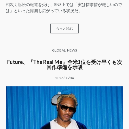
相次ぐ訴訟の報道を受け、SNS上では「実は懐事情が厳しいので
は」といった憶測も広がっている状況だ。
もっと読む
GLOBAL
,
NEWS
Future、『The Real Me』全米1位を受け早くも次
回作準備を示唆
2026/08/04