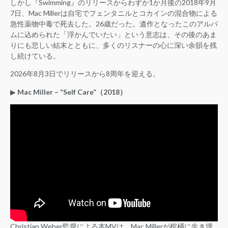
しかし『Swimming』のリリースからわずか1か月後の2018年9月
7日、Mac Millerは自宅でフェンタニルとコカインの混合物による
急性薬物中毒で死去した。26歳だった。遺作となったこのアルバ
ムに込められた「浮かんでいたい」という意志は、その後のあま
りにも悲しい結末とともに、多くのリスナーの心に深い余韻を残
し続けている。
2026年8月3日でリリースから8周年を迎える。
▶︎
Mac Miller – “Self Care”（2018）
Christian Weber監督による本MVは、Mac Millerが棺桶に生き埋