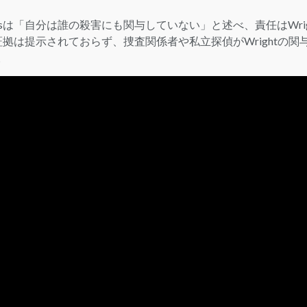
visは「自分は誰の殺害にも関与していない」と述べ、責任はWrig
は提示されておらず、捜査関係者や私立探偵がWrightの関
。