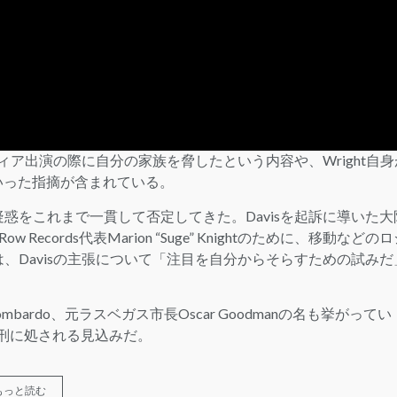
メディア出演の際に自分の家族を脅したという内容や、Wright自身
いった指摘が含まれている。
疑惑をこれまで一貫して否定してきた。Davisを起訴に導いた大
 Records代表Marion “Suge” Knightのために、移動などの
は、Davisの主張について「注目を自分からそらすための試みだ
ombardo、元ラスベガス市長Oscar Goodmanの名も挙がってい
身刑に処される見込みだ。
もっと読む