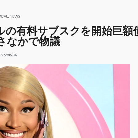
OBAL
,
NEWS
額10ドルの有料サブスクを開始巨額
さなかで物議
026/08/04