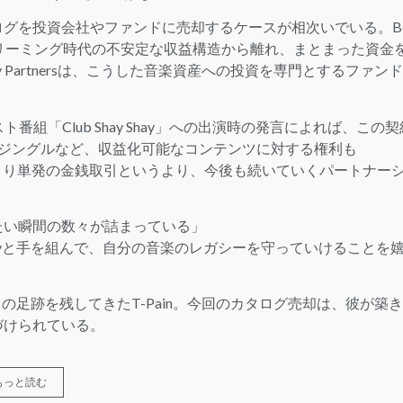
グを投資会社やファンドに売却するケースが相次いでいる。B
おり、ストリーミング時代の不安定な収益構造から離れ、まとまった資金
ity Partnersは、こうした音楽資産への投資を専門とするファン
ャスト番組「Club Shay Shay」への出演時の発言によれば、この契
アやジングルなど、収益化可能なコンテンツに対する権利も
。つまり単発の金銭取引というより、今後も続いていくパートナー
たい瞬間の数々が詰まっている」
quityと手を組んで、自分の音楽のレガシーを守っていけることを
ンに独自の足跡を残してきたT-Pain。今回のカタログ売却は、彼が築
づけられている。
もっと読む