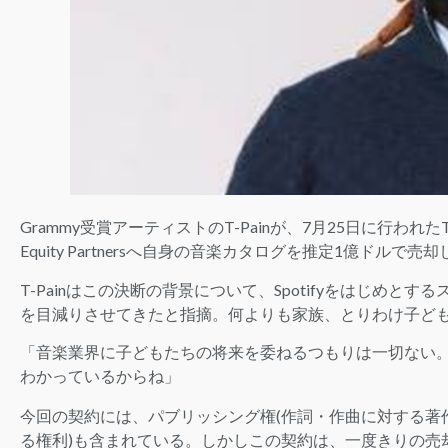
Grammy受賞アーティストのT-Painが、7月25日に行われたTw
Equity Partnersへ自身の音楽カタログを推定1億ドル
T-Painはこの決断の背景について、Spotifyをはじめ
を目減りさせてきたと指摘。何よりも家族、とりわけ子ど
「音楽業界に子どもたちの将来を委ねるつもりは一切ない
わかっているからね」
今回の契約には、パブリッシング権(作詞・作曲に対する著
る権利)も含まれている。しかしこの契約は、一度きりの売