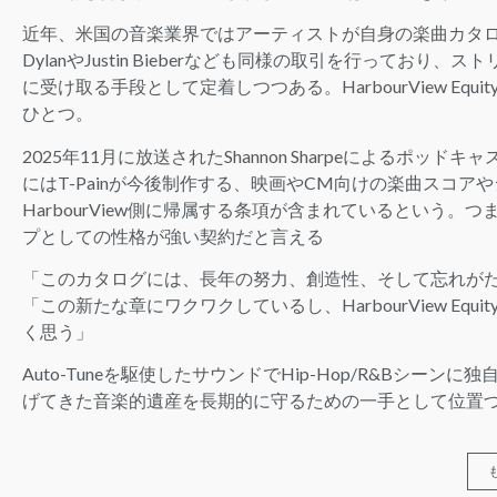
近年、米国の音楽業界ではアーティストが自身の楽曲カタロ
DylanやJustin Bieberなども同様の取引を行って
に受け取る手段として定着しつつある。HarbourView Equ
ひとつ。
2025年11月に放送されたShannon Sharpeによるポッドキ
にはT-Painが今後制作する、映画やCM向けの楽曲スコ
HarbourView側に帰属する条項が含まれているという
プとしての性格が強い契約だと言える
「このカタログには、長年の努力、創造性、そして忘れが
「この新たな章にワクワクしているし、HarbourView E
く思う」
Auto-Tuneを駆使したサウンドでHip-Hop/R&Bシー
げてきた音楽的遺産を長期的に守るための一手として位置