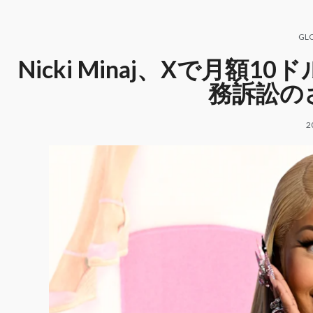
GL
Nicki Minaj、Xで月
務訴訟の
2