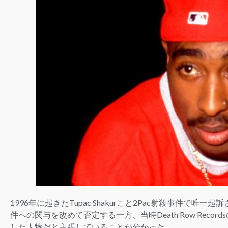
1996年に起きたTupac Shakurこと2Pac射殺事件で唯一起訴
件への関与を改めて否定する一方、当時Death Row Records
した人物だと主張していることが分かった。