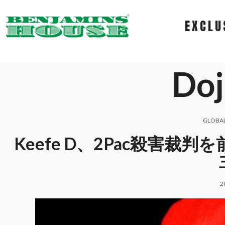
EXCLU
Doj
GLOBA
Keefe D、2Pac殺害
2