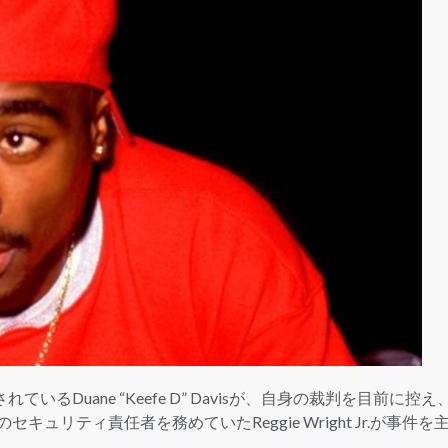
LOGIN
されているDuane “Keefe D” Davisが、自身の裁判を目前に控え
のセキュリティ責任者を務めていたReggie Wright Jr.が事件を