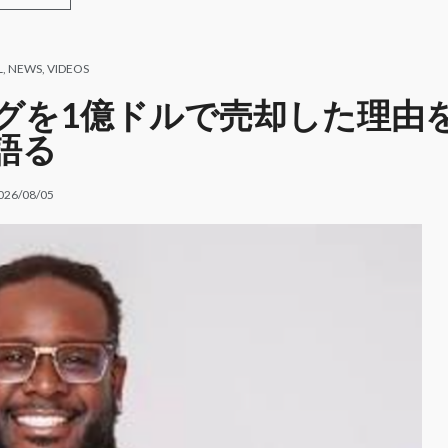
L
,
NEWS
,
VIDEOS
タログを1億ドルで売却した理由
語る
026/08/05