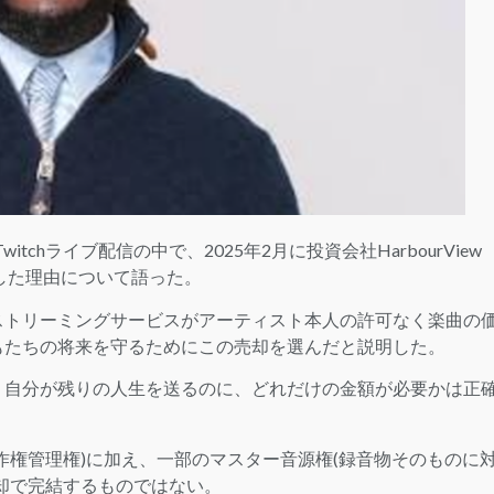
itchライブ配信の中で、2025年2月に投資会社HarbourView
で売却した理由について語った。
とするストリーミングサービスがアーティスト本人の許可なく楽曲の
もたちの将来を守るためにこの売却を選んだと説明した。
。自分が残りの人生を送るのに、どれだけの金額が必要かは正
作権管理権)に加え、一部のマスター音源権(録音物そのものに
却で完結するものではない。