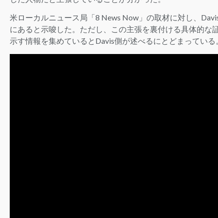
米ローカルニュース局「8 News Now」の取材に対し、Da
にあると示唆した。ただし、この主張を裏付ける具体的な証拠
示す情報を集めているとDavis側が述べるにとどまっている