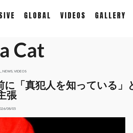
SIVE
GLOBAL
VIDEOS
GALLERY
a Cat
EXCLUSIVE
GLOBAL
L
,
NEWS
,
VIDEOS
裁判を前に「真犯人を知っている」
VIDEOS
主張
GALLERY
026/08/05