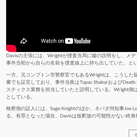
Davisの主張には、Wrightが捜査当局に嘘の説明をし、
事件当初から自らの名前を捜査線上に持ち出していた、と
一方、元コンプトン市警察官でもあるWrightは、こうした
審でも証言しており、事件当夜はTupac ShakurおよびDeath Row
スティクス業務を担当していたと説明している。Wright側
としている。
検察側の証人には、Suge Knightのほか、ネバダ州知事Joe L
る。有罪となった場合、Davisは仮釈放の可能性がない終