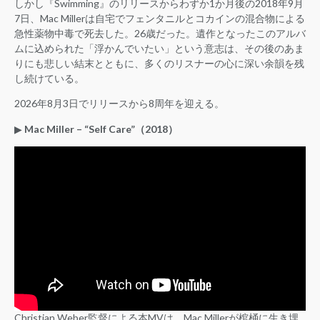
しかし『Swimming』のリリースからわずか1か月後の2018年9月
7日、Mac Millerは自宅でフェンタニルとコカインの混合物による
急性薬物中毒で死去した。26歳だった。遺作となったこのアルバ
ムに込められた「浮かんでいたい」という意志は、その後のあま
りにも悲しい結末とともに、多くのリスナーの心に深い余韻を残
し続けている。
2026年8月3日でリリースから8周年を迎える。
▶︎
Mac Miller – “Self Care”（2018）
Christian Weber監督による本MVは、Mac Millerが棺桶に生き埋