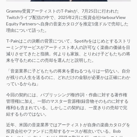
Grammy受賞アーティストのT-Painが、7月25日に行われた
Twitchライブ配信の中で、2025年2月に投資会社HarbourView
Equity Partnersへ自身の音楽カタログを推定1億ドルで売却した
理由について語った。
T-Painはこの決断の背景について、Spotifyをはじめとするストリ
ーミングサービスがアーティスト本人の許可なく楽曲の価値を目
減りさせてきたと指摘。何よりも家族、とりわけ子どもたちの将
来を守るためにこの売却を選んだと説明した。
「音楽業界に子どもたちの将来を委ねるつもりは一切ない。自分
が残りの人生を送るのに、どれだけの金額が必要かは正確にわか
っているからね」
今回の契約には、パブリッシング権(作詞・作曲に対する著作権
管理権)に加え、一部のマスター音源権(録音物そのものに対する
権利)も含まれている。しかしこの契約は、一度きりの売却で完
結するものではない。
近年、米国の音楽業界ではアーティストが自身の楽曲カタログを
投資会社やファンドに売却するケースが相次いでいる。Bob