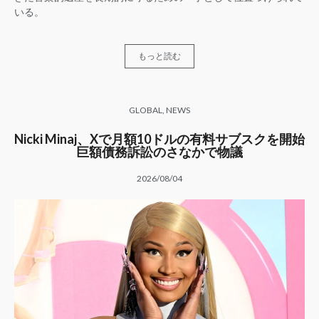
いる。
もっと読む
GLOBAL
,
NEWS
Nicki Minaj、Xで月額10ドルの有料サブスクを開始
巨額債務訴訟のさなかで物議
2026/08/04