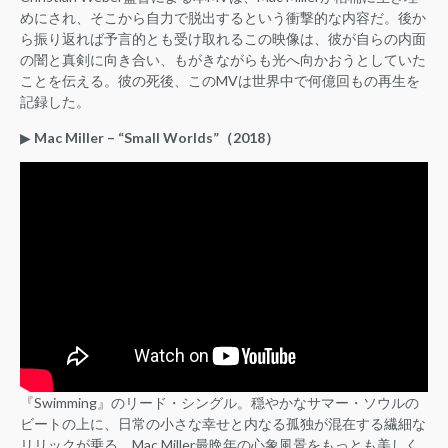
めにされ、そこから自力で脱出するという衝撃的な内容だ。後か
ら振り返れば予言的とも受け取れるこの映像は、彼が自らの内面
の闇と真剣に向き合い、もがきながらも光へ向かおうとしていた
ことを伝える。彼の死後、このMVは世界中で何億回もの再生を
記録した。
▶︎
Mac Miller – “Small Worlds”（2018）
『Swimming』のリード・シングル。穏やかなサマー・ソウルの
ビートの上に、日常の小さな幸せと内なる孤独が混在する繊細な
リリックが乗る。Mac Miller最晩年の心象風景をもっとも美しく