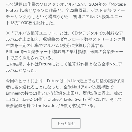
って通算10作目のソロスタジオアルバムで、2024年の『Mixtape
Pluto』以来となるソロ作品だ。全22曲収録、ゲスト参加(フィー
チャリング)なしという構成ながら、初週にアルバム換算ユニッ
ト13万1000枚を記録した。
※「アルバム換算ユニット」とは、CDやデジタルでの純粋なア
ルバム売上に加え、収録曲のダウンロード数やストリーミング再
生数を一定の比率でアルバム1枚分に換算し合算する、
Billboard(米音楽チャート誌)独自の集計指標。米国の音楽チャー
トで広く採用されている。
この結果、本作はFutureにとって通算12作目となる全米No.1ア
ルバムとなった。
今回のヒットにより、FutureはHip-Hop史上でも屈指の記録保持
者に名を連ねることになった。全米No.1アルバム獲得数で
Eminemの持つ11作という記録を上回り、歴代5位に浮上。彼の
上には、Jay-Z(14作)、DrakeとTaylor Swiftが並ぶ15作、そして
最多記録を持つThe Beatles(19作)が控えている。
もっと読む