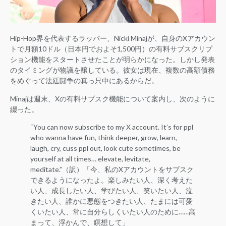
Hip-Hop界を代表するラッパー、Nicki Minajが、自身のXアカウン
トで月額10ドル（日本円でおよそ1,500円）の有料サブスクリプ
ション機能をスタートさせたことが明らかになった。しかし発表
のタイミングが物議を醸している。彼女は現在、複数の高額債務
をめぐって法廷闘争の真っ只中にあるからだ。
Minajは週末、Xの有料サブスク機能について案内し、次のように
綴った。
“You can now subscribe to my X account. It’s for ppl
who wanna have fun, think deeper, grow, learn,
laugh, cry, cuss ppl out, look cute sometimes, be
yourself at all times… elevate, levitate,
meditate.”（訳）「今、私のXアカウントをサブスク
できるようになったよ。楽しみたい人、深く考えた
い人、成長したい人、学びたい人、笑いたい人、泣
きたい人、誰かに悪態をつきたい人、たまには可愛
くいたい人、常に自分らしくいたい人のために……高
まって、浮かんで、瞑想して」