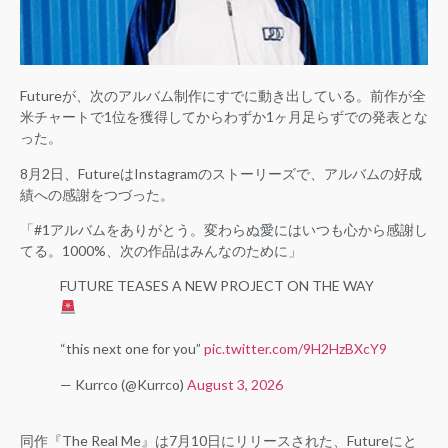
Futureが、次のアルバム制作にすでに動き出している。前作が全
米チャートで1位を獲得してからわずか1ヶ月足らずでの発表とな
った。
8月2日、FutureはInstagramのストーリーズで、アルバムの好成
績への感謝をつづった。
「#1アルバムをありがとう。変わらぬ愛にはいつも心から感謝し
てる。1000%、次の作品はみんなのために」
FUTURE TEASES A NEW PROJECT ON THE WAY
“this next one for you”
pic.twitter.com/9H2HzBXcY9
— Kurrco (@Kurrco)
August 3, 2026
同作『The Real Me』は7月10日にリリースされた、Futureにと