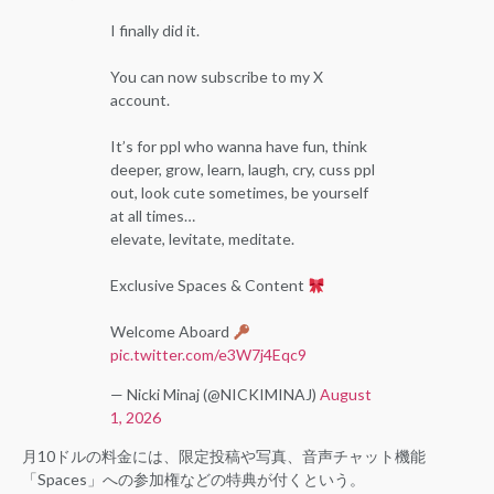
I finally did it.
You can now subscribe to my X
account.
It’s for ppl who wanna have fun, think
deeper, grow, learn, laugh, cry, cuss ppl
out, look cute sometimes, be yourself
at all times…
elevate, levitate, meditate.
Exclusive Spaces & Content
Welcome Aboard
pic.twitter.com/e3W7j4Eqc9
— Nicki Minaj (@NICKIMINAJ)
August
1, 2026
月10ドルの料金には、限定投稿や写真、音声チャット機能
「Spaces」への参加権などの特典が付くという。