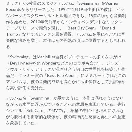
ミック）が5枚目のスタジオアルバム『Swimming』をWarner
Recordsからリリースした。1992年1月19日生まれの彼は、ピッ
ツバーグのスクワーリル・ヒル地区で育ち、15歳の頃から音楽制
作を始めた。2010年代前半からインディペンデントなミックス
テープリリースで頭角を現し、「Best Day Ever」「Donald
Trump」などで若いファン層を獲得。アルバムを重ねるごとに音
楽的な深みを増し、本作はその円熟の頂点に位置するとも言われ
る。
『Swimming』はMac Miller自身がプロデュースの多くを手がけ
（Dev Hynesや9th Wonderなどとのコラボも含む）、ジャズ・
ソウル・サイケデリックが混ざり合う独自の世界観を構築した作
品だ。グラミー賞の「Best Rap Album」にノミネートされたこの
アルバムは、彼の音楽的成熟を高らかに示す傑作として批評家か
ら高い評価を受けた。
アルバム名「Swimming」が示すように、本作は溺れそうになり
ながらも水面に浮かんでいることへの意思を表現している。先行
シングル「Self Care」のMVでは、棺桶の中に生き埋めにされな
がら脱出する衝撃的な映像が、彼の精神的な葛藤と再生への意志
を象徴していた。