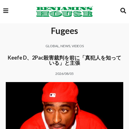
Fugees
EXCLUSIVE
GLOBAL
,
NEWS
,
VIDEOS
GLOBAL
Keefe D、2Pac殺害裁判を前に「真犯人を知って
いる」と主張
2026/08/05
VIDEOS
GALLERY
LOGIN