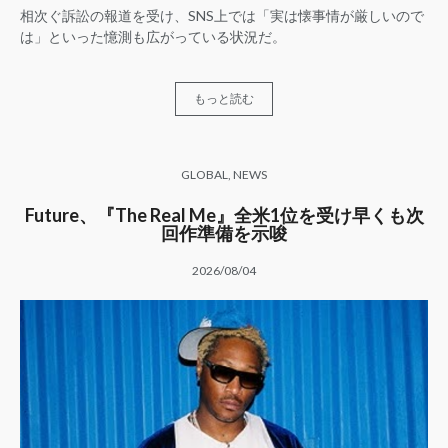
相次ぐ訴訟の報道を受け、SNS上では「実は懐事情が厳しいので
は」といった憶測も広がっている状況だ。
もっと読む
GLOBAL
,
NEWS
Future、『The Real Me』全米1位を受け早くも次
回作準備を示唆
2026/08/04