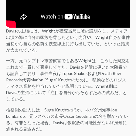
Davisの主張には、Wrightが捜査当局に嘘の説明をし、メディア
出演の際に自分の家族を脅したという内容や、Wright自身が事件
当初から自らの名前を捜査線上に持ち出していた、といった指摘
が含まれている。
一方、元コンプトン市警察官でもあるWrightは、こうした疑惑を
これまで一貫して否定してきた。Davisを起訴に導いた大陪審で
も証言しており、事件当夜はTupac ShakurおよびDeath Row
Records代表Marion “Suge” Knightのために、移動などのロジス
ティクス業務を担当していたと説明している。Wright側は、
Davisの主張について「注目を自分からそらすための試みだ」と
している。
検察側の証人には、Suge Knightのほか、ネバダ州知事Joe
Lombardo、元ラスベガス市長Oscar Goodmanの名も挙がってい
る。有罪となった場合、Davisは仮釈放の可能性がない終身刑に
処される見込みだ。