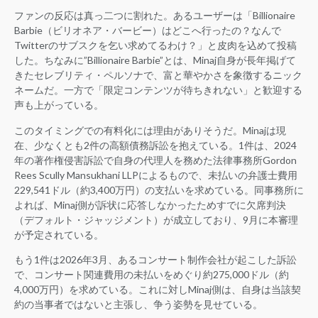
ファンの反応は真っ二つに割れた。あるユーザーは「Billionaire
Barbie（ビリオネア・バービー）はどこへ行ったの？なんで
Twitterのサブスクを乞い求めてるわけ？」と皮肉を込めて投稿
した。ちなみに”Billionaire Barbie”とは、Minaj自身が長年掲げて
きたセレブリティ・ペルソナで、富と華やかさを象徴するニック
ネームだ。一方で「限定コンテンツが待ちきれない」と歓迎する
声も上がっている。
このタイミングでの有料化には理由がありそうだ。Minajは現
在、少なくとも2件の高額債務訴訟を抱えている。1件は、2024
年の著作権侵害訴訟で自身の代理人を務めた法律事務所Gordon
Rees Scully Mansukhani LLPによるもので、未払いの弁護士費用
229,541ドル（約3,400万円）の支払いを求めている。同事務所に
よれば、Minaj側が訴状に応答しなかったためすでに欠席判決
（デフォルト・ジャッジメント）が成立しており、9月に本審理
が予定されている。
もう1件は2026年3月、あるコンサート制作会社が起こした訴訟
で、コンサート関連費用の未払いをめぐり約275,000ドル（約
4,000万円）を求めている。これに対しMinaj側は、自身は当該契
約の当事者ではないと主張し、争う姿勢を見せている。