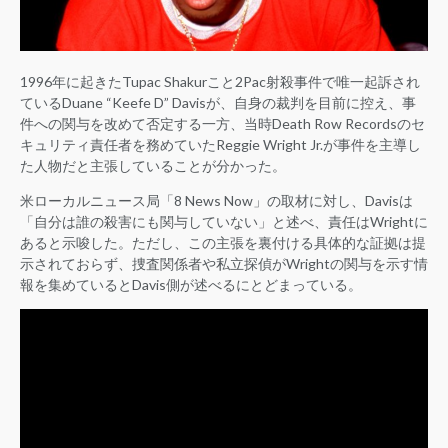
1996年に起きたTupac Shakurこと2Pac射殺事件で唯一起訴され
ているDuane “Keefe D” Davisが、自身の裁判を目前に控え、事
件への関与を改めて否定する一方、当時Death Row Recordsのセ
キュリティ責任者を務めていたReggie Wright Jr.が事件を主導し
た人物だと主張していることが分かった。
米ローカルニュース局「8 News Now」の取材に対し、Davisは
「自分は誰の殺害にも関与していない」と述べ、責任はWrightに
あると示唆した。ただし、この主張を裏付ける具体的な証拠は提
示されておらず、捜査関係者や私立探偵がWrightの関与を示す情
報を集めているとDavis側が述べるにとどまっている。