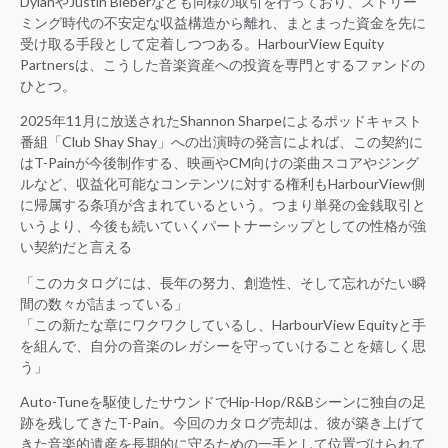
DylanやJustin Bieberなども同様の取引を行っており、ストリー
ミング時代の不安定な収益構造から離れ、まとまった資金を先に
受け取る手段として定着しつつある。HarbourView Equity
Partnersは、こうした音楽資産への投資を専門とするファンドの
ひとつ。
2025年11月に放送されたShannon Sharpeによるポッドキャスト
番組「Club Shay Shay」への出演時の発言によれば、この契約に
はT-Painが今後制作する、映画やCM向けの楽曲スコアやジング
ルなど、収益化可能なコンテンツに対する権利もHarbourView側
に帰属する条項が含まれているという。つまり単発の金銭取引と
いうより、今後も続いていくパートナーシップとしての性格が強
い契約だと言える
「このカタログには、長年の努力、創造性、そして忘れがたい瞬
間の数々が詰まっている」
「この新たな章にワクワクしているし、HarbourView Equityと手
を組んで、自分の音楽のレガシーを守っていけることを嬉しく思
う」
Auto-Tuneを駆使したサウンドでHip-Hop/R&Bシーンに独自の足
跡を残してきたT-Pain。今回のカタログ売却は、彼が築き上げて
きた音楽的遺産を長期的に守るための一手として位置づけられて