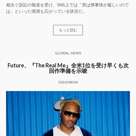
相次ぐ訴訟の報道を受け、SNS上では「実は懐事情が厳しいので
は」といった憶測も広がっている状況だ。
もっと読む
GLOBAL
,
NEWS
Future、『The Real Me』全米1位を受け早くも次
回作準備を示唆
2026/08/04