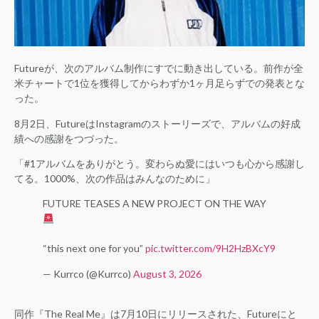
Futureが、次のアルバム制作にすでに動き出している。前作が全
米チャートで1位を獲得してからわずか1ヶ月足らずでの発表とな
った。
8月2日、FutureはInstagramのストーリーズで、アルバムの好成
績への感謝をつづった。
「#1アルバムをありがとう。変わらぬ愛にはいつも心から感謝し
てる。1000%、次の作品はみんなのために」
FUTURE TEASES A NEW PROJECT ON THE WAY
“this next one for you”
pic.twitter.com/9H2HzBXcY9
— Kurrco (@Kurrco)
August 3, 2026
同作『The Real Me』は7月10日にリリースされた、Futureにと