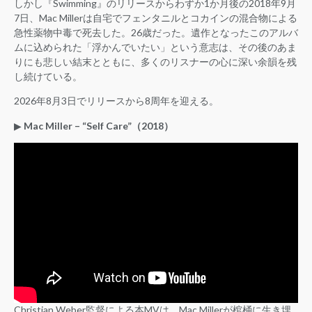
しかし『Swimming』のリリースからわずか1か月後の2018年9月
7日、Mac Millerは自宅でフェンタニルとコカインの混合物による
急性薬物中毒で死去した。26歳だった。遺作となったこのアルバ
ムに込められた「浮かんでいたい」という意志は、その後のあま
りにも悲しい結末とともに、多くのリスナーの心に深い余韻を残
し続けている。
2026年8月3日でリリースから8周年を迎える。
▶︎
Mac Miller – “Self Care”（2018）
Christian Weber監督による本MVは、Mac Millerが棺桶に生き埋