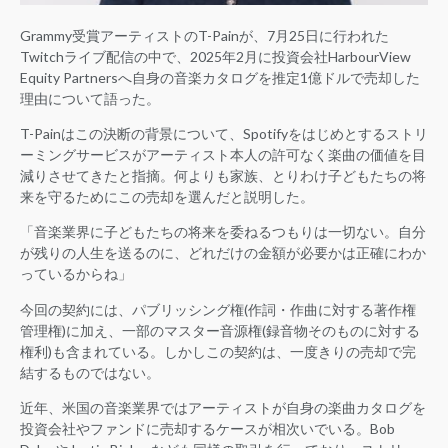
Grammy受賞アーティストのT-Painが、7月25日に行われた
Twitchライブ配信の中で、2025年2月に投資会社HarbourView
Equity Partnersへ自身の音楽カタログを推定1億ドルで売却した
理由について語った。
T-Painはこの決断の背景について、Spotifyをはじめとするストリ
ーミングサービスがアーティスト本人の許可なく楽曲の価値を目
減りさせてきたと指摘。何よりも家族、とりわけ子どもたちの将
来を守るためにこの売却を選んだと説明した。
「音楽業界に子どもたちの将来を委ねるつもりは一切ない。自分
が残りの人生を送るのに、どれだけの金額が必要かは正確にわか
っているからね」
今回の契約には、パブリッシング権(作詞・作曲に対する著作権
管理権)に加え、一部のマスター音源権(録音物そのものに対する
権利)も含まれている。しかしこの契約は、一度きりの売却で完
結するものではない。
近年、米国の音楽業界ではアーティストが自身の楽曲カタログを
投資会社やファンドに売却するケースが相次いでいる。Bob