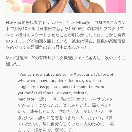
Hip-Hop界を代表するラッパー、Nicki Minajが、自身のXアカウン
トで月額10ドル（日本円でおよそ1,500円）の有料サブスクリプ
ション機能をスタートさせたことが明らかになった。しかし発表
のタイミングが物議を醸している。彼女は現在、複数の高額債務
をめぐって法廷闘争の真っ只中にあるからだ。
Minajは週末、Xの有料サブスク機能について案内し、次のように
綴った。
“You can now subscribe to my X account. It’s for ppl
who wanna have fun, think deeper, grow, learn,
laugh, cry, cuss ppl out, look cute sometimes, be
yourself at all times… elevate, levitate,
meditate.”（訳）「今、私のXアカウントをサブスク
できるようになったよ。楽しみたい人、深く考えた
い人、成長したい人、学びたい人、笑いたい人、泣
きたい人、誰かに悪態をつきたい人、たまには可愛
くいたい人、常に自分らしくいたい人のために……高
まって、浮かんで、瞑想して」