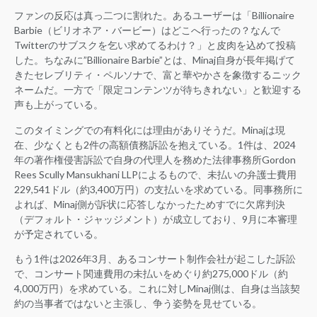
ファンの反応は真っ二つに割れた。あるユーザーは「Billionaire
Barbie（ビリオネア・バービー）はどこへ行ったの？なんで
Twitterのサブスクを乞い求めてるわけ？」と皮肉を込めて投稿
した。ちなみに”Billionaire Barbie”とは、Minaj自身が長年掲げて
きたセレブリティ・ペルソナで、富と華やかさを象徴するニック
ネームだ。一方で「限定コンテンツが待ちきれない」と歓迎する
声も上がっている。
このタイミングでの有料化には理由がありそうだ。Minajは現
在、少なくとも2件の高額債務訴訟を抱えている。1件は、2024
年の著作権侵害訴訟で自身の代理人を務めた法律事務所Gordon
Rees Scully Mansukhani LLPによるもので、未払いの弁護士費用
229,541ドル（約3,400万円）の支払いを求めている。同事務所に
よれば、Minaj側が訴状に応答しなかったためすでに欠席判決
（デフォルト・ジャッジメント）が成立しており、9月に本審理
が予定されている。
もう1件は2026年3月、あるコンサート制作会社が起こした訴訟
で、コンサート関連費用の未払いをめぐり約275,000ドル（約
4,000万円）を求めている。これに対しMinaj側は、自身は当該契
約の当事者ではないと主張し、争う姿勢を見せている。