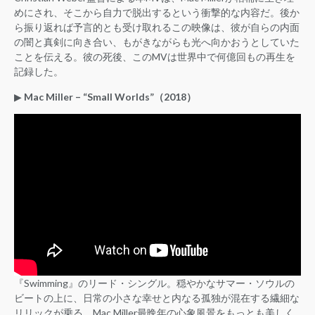
めにされ、そこから自力で脱出するという衝撃的な内容だ。後か
ら振り返れば予言的とも受け取れるこの映像は、彼が自らの内面
の闇と真剣に向き合い、もがきながらも光へ向かおうとしていた
ことを伝える。彼の死後、このMVは世界中で何億回もの再生を
記録した。
▶︎
Mac Miller – “Small Worlds”（2018）
『Swimming』のリード・シングル。穏やかなサマー・ソウルの
ビートの上に、日常の小さな幸せと内なる孤独が混在する繊細な
リリックが乗る。Mac Miller最晩年の心象風景をもっとも美しく