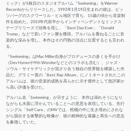
ミック）が5枚目のスタジオアルバム『Swimming』をWarner
Recordsからリリースした。1992年1月19日生まれの彼は、ピッ
ツバーグのスクワーリル・ヒル地区で育ち、15歳の頃から音楽制
作を始めた。2010年代前半からインディペンデントなミックス
テープリリースで頭角を現し、「Best Day Ever」「Donald
Trump」などで若いファン層を獲得。アルバムを重ねるごとに音
楽的な深みを増し、本作はその円熟の頂点に位置するとも言われ
る。
『Swimming』はMac Miller自身がプロデュースの多くを手がけ
（Dev Hynesや9th Wonderなどとのコラボも含む）、ジャズ・
ソウル・サイケデリックが混ざり合う独自の世界観を構築した作
品だ。グラミー賞の「Best Rap Album」にノミネートされたこの
アルバムは、彼の音楽的成熟を高らかに示す傑作として批評家か
ら高い評価を受けた。
アルバム名「Swimming」が示すように、本作は溺れそうになり
ながらも水面に浮かんでいることへの意思を表現している。先行
シングル「Self Care」のMVでは、棺桶の中に生き埋めにされな
がら脱出する衝撃的な映像が、彼の精神的な葛藤と再生への意志
を象徴していた。