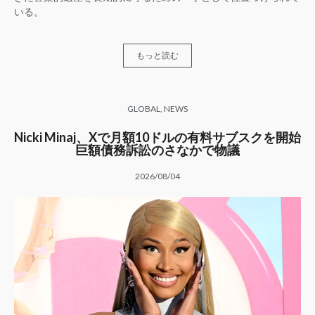
いる。
もっと読む
GLOBAL
,
NEWS
Nicki Minaj、Xで月額10ドルの有料サブスクを開始
巨額債務訴訟のさなかで物議
2026/08/04