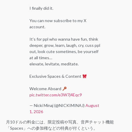
I finally did it.
You can now subscribe to my X
account.
It’s for ppl who wanna have fun, think
deeper, grow, learn, laugh, cry, cuss ppl
out, look cute sometimes, be yourself
at all times…
elevate, levitate, meditate.
Exclusive Spaces & Content
Welcome Aboard
pic.twitter.com/e3W7j4Eqc9
— Nicki Minaj (@NICKIMINAJ)
August
1, 2026
月10ドルの料金には、限定投稿や写真、音声チャット機能
「Spaces」への参加権などの特典が付くという。