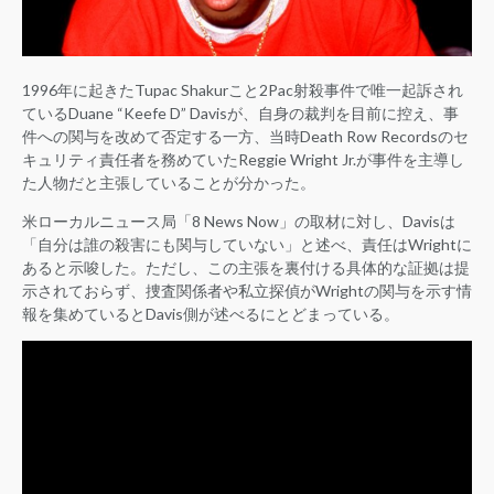
1996年に起きたTupac Shakurこと2Pac射殺事件で唯一起訴され
ているDuane “Keefe D” Davisが、自身の裁判を目前に控え、事
件への関与を改めて否定する一方、当時Death Row Recordsのセ
キュリティ責任者を務めていたReggie Wright Jr.が事件を主導し
た人物だと主張していることが分かった。
米ローカルニュース局「8 News Now」の取材に対し、Davisは
「自分は誰の殺害にも関与していない」と述べ、責任はWrightに
あると示唆した。ただし、この主張を裏付ける具体的な証拠は提
示されておらず、捜査関係者や私立探偵がWrightの関与を示す情
報を集めているとDavis側が述べるにとどまっている。