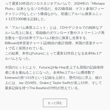
って通算10作目のソロスタジオアルバムで、2024年の『Mixtape
Pluto』以来となるソロ作品だ。全22曲収録、ゲスト参加(フィー
チャリング)なしという構成ながら、初週にアルバム換算ユニッ
ト13万1000枚を記録した。
※「アルバム換算ユニット」とは、CDやデジタルでの純粋なア
ルバム売上に加え、収録曲のダウンロード数やストリーミング再
生数を一定の比率でアルバム1枚分に換算し合算する、
Billboard(米音楽チャート誌)独自の集計指標。米国の音楽チャー
トで広く採用されている。
この結果、本作はFutureにとって通算12作目となる全米No.1ア
ルバムとなった。
今回のヒットにより、FutureはHip-Hop史上でも屈指の記録保持
者に名を連ねることになった。全米No.1アルバム獲得数で
Eminemの持つ11作という記録を上回り、歴代5位に浮上。彼の
上には、Jay-Z(14作)、DrakeとTaylor Swiftが並ぶ15作、そして
最多記録を持つThe Beatles(19作)が控えている。
もっと読む