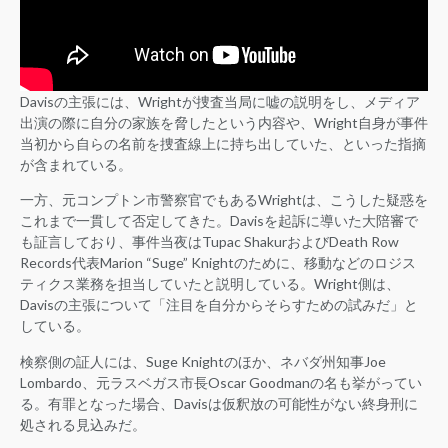
Davisの主張には、Wrightが捜査当局に嘘の説明をし、メディア
出演の際に自分の家族を脅したという内容や、Wright自身が事件
当初から自らの名前を捜査線上に持ち出していた、といった指摘
が含まれている。
一方、元コンプトン市警察官でもあるWrightは、こうした疑惑を
これまで一貫して否定してきた。Davisを起訴に導いた大陪審で
も証言しており、事件当夜はTupac ShakurおよびDeath Row
Records代表Marion “Suge” Knightのために、移動などのロジス
ティクス業務を担当していたと説明している。Wright側は、
Davisの主張について「注目を自分からそらすための試みだ」と
している。
検察側の証人には、Suge Knightのほか、ネバダ州知事Joe
Lombardo、元ラスベガス市長Oscar Goodmanの名も挙がってい
る。有罪となった場合、Davisは仮釈放の可能性がない終身刑に
処される見込みだ。