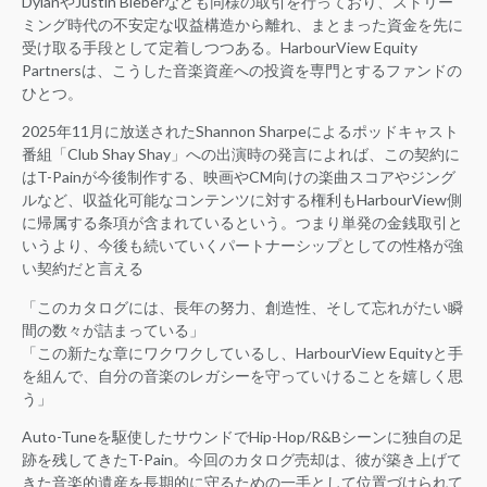
DylanやJustin Bieberなども同様の取引を行っており、ストリー
ミング時代の不安定な収益構造から離れ、まとまった資金を先に
受け取る手段として定着しつつある。HarbourView Equity
Partnersは、こうした音楽資産への投資を専門とするファンドの
ひとつ。
2025年11月に放送されたShannon Sharpeによるポッドキャスト
番組「Club Shay Shay」への出演時の発言によれば、この契約に
はT-Painが今後制作する、映画やCM向けの楽曲スコアやジング
ルなど、収益化可能なコンテンツに対する権利もHarbourView側
に帰属する条項が含まれているという。つまり単発の金銭取引と
いうより、今後も続いていくパートナーシップとしての性格が強
い契約だと言える
「このカタログには、長年の努力、創造性、そして忘れがたい瞬
間の数々が詰まっている」
「この新たな章にワクワクしているし、HarbourView Equityと手
を組んで、自分の音楽のレガシーを守っていけることを嬉しく思
う」
Auto-Tuneを駆使したサウンドでHip-Hop/R&Bシーンに独自の足
跡を残してきたT-Pain。今回のカタログ売却は、彼が築き上げて
きた音楽的遺産を長期的に守るための一手として位置づけられて