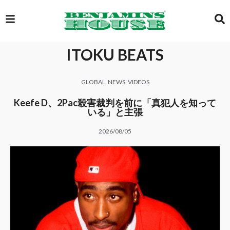
ITOKU BEATS
EXCLUSIVE
GLOBAL
,
NEWS
,
VIDEOS
GLOBAL
Keefe D、2Pac殺害裁判を前に「真犯人を知って
いる」と主張
2026/08/05
VIDEOS
GALLERY
LOGIN