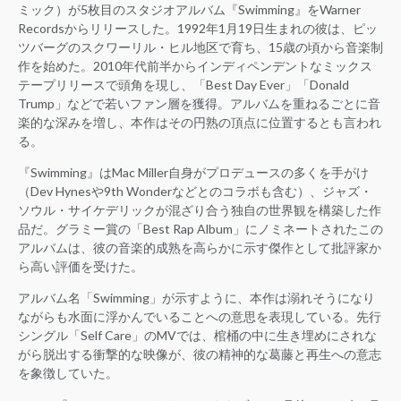
ミック）が5枚目のスタジオアルバム『Swimming』をWarner
Recordsからリリースした。1992年1月19日生まれの彼は、ピッ
ツバーグのスクワーリル・ヒル地区で育ち、15歳の頃から音楽制
作を始めた。2010年代前半からインディペンデントなミックス
テープリリースで頭角を現し、「Best Day Ever」「Donald
Trump」などで若いファン層を獲得。アルバムを重ねるごとに音
楽的な深みを増し、本作はその円熟の頂点に位置するとも言われ
る。
『Swimming』はMac Miller自身がプロデュースの多くを手がけ
（Dev Hynesや9th Wonderなどとのコラボも含む）、ジャズ・
ソウル・サイケデリックが混ざり合う独自の世界観を構築した作
品だ。グラミー賞の「Best Rap Album」にノミネートされたこの
アルバムは、彼の音楽的成熟を高らかに示す傑作として批評家か
ら高い評価を受けた。
アルバム名「Swimming」が示すように、本作は溺れそうになり
ながらも水面に浮かんでいることへの意思を表現している。先行
シングル「Self Care」のMVでは、棺桶の中に生き埋めにされな
がら脱出する衝撃的な映像が、彼の精神的な葛藤と再生への意志
を象徴していた。