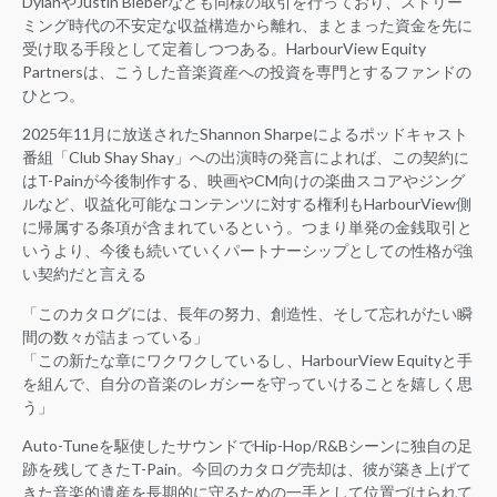
DylanやJustin Bieberなども同様の取引を行っており、ストリー
ミング時代の不安定な収益構造から離れ、まとまった資金を先に
受け取る手段として定着しつつある。HarbourView Equity
Partnersは、こうした音楽資産への投資を専門とするファンドの
ひとつ。
2025年11月に放送されたShannon Sharpeによるポッドキャスト
番組「Club Shay Shay」への出演時の発言によれば、この契約に
はT-Painが今後制作する、映画やCM向けの楽曲スコアやジング
ルなど、収益化可能なコンテンツに対する権利もHarbourView側
に帰属する条項が含まれているという。つまり単発の金銭取引と
いうより、今後も続いていくパートナーシップとしての性格が強
い契約だと言える
「このカタログには、長年の努力、創造性、そして忘れがたい瞬
間の数々が詰まっている」
「この新たな章にワクワクしているし、HarbourView Equityと手
を組んで、自分の音楽のレガシーを守っていけることを嬉しく思
う」
Auto-Tuneを駆使したサウンドでHip-Hop/R&Bシーンに独自の足
跡を残してきたT-Pain。今回のカタログ売却は、彼が築き上げて
きた音楽的遺産を長期的に守るための一手として位置づけられて