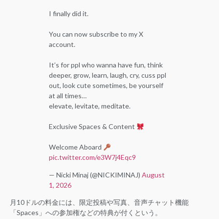
I finally did it.
You can now subscribe to my X
account.
It’s for ppl who wanna have fun, think
deeper, grow, learn, laugh, cry, cuss ppl
out, look cute sometimes, be yourself
at all times…
elevate, levitate, meditate.
Exclusive Spaces & Content
Welcome Aboard
pic.twitter.com/e3W7j4Eqc9
— Nicki Minaj (@NICKIMINAJ)
August
1, 2026
月10ドルの料金には、限定投稿や写真、音声チャット機能
「Spaces」への参加権などの特典が付くという。