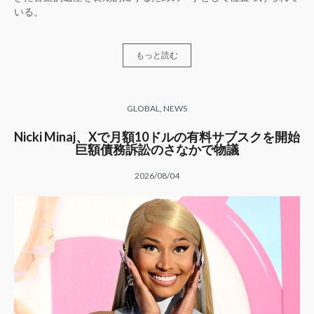
いる。
もっと読む
GLOBAL
,
NEWS
Nicki Minaj、Xで月額10ドルの有料サブスクを開始
巨額債務訴訟のさなかで物議
2026/08/04