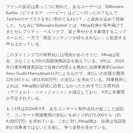
ファンの反応は真っ二つに割れた。あるユーザーは「Billionaire
Barbie（ビリオネア・バービー）はどこへ行ったの？なんで
Twitterのサブスクを乞い求めてるわけ？」と皮肉を込めて投稿
した。ちなみに”Billionaire Barbie”とは、Minaj自身が長年掲げて
きたセレブリティ・ペルソナで、富と華やかさを象徴するニック
ネームだ。一方で「限定コンテンツが待ちきれない」と歓迎する
声も上がっている。
このタイミングでの有料化には理由がありそうだ。Minajは現
在、少なくとも2件の高額債務訴訟を抱えている。1件は、2024
年の著作権侵害訴訟で自身の代理人を務めた法律事務所Gordon
Rees Scully Mansukhani LLPによるもので、未払いの弁護士費用
229,541ドル（約3,400万円）の支払いを求めている。同事務所に
よれば、Minaj側が訴状に応答しなかったためすでに欠席判決
（デフォルト・ジャッジメント）が成立しており、9月に本審理
が予定されている。
もう1件は2026年3月、あるコンサート制作会社が起こした訴訟
で、コンサート関連費用の未払いをめぐり約275,000ドル（約
4,000万円）を求めている。これに対しMinaj側は、自身は当該契
約の当事者ではないと主張し、争う姿勢を見せている。