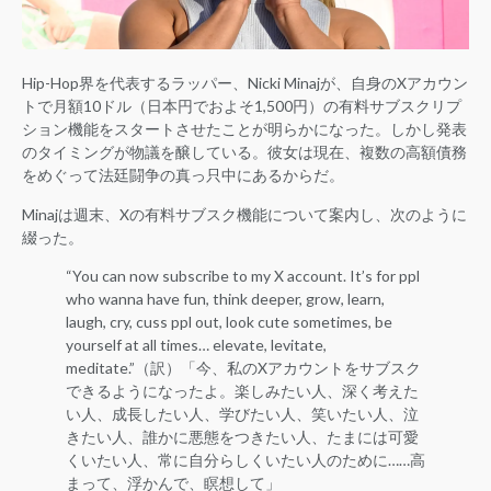
Hip-Hop界を代表するラッパー、Nicki Minajが、自身のXアカウン
トで月額10ドル（日本円でおよそ1,500円）の有料サブスクリプ
ション機能をスタートさせたことが明らかになった。しかし発表
のタイミングが物議を醸している。彼女は現在、複数の高額債務
をめぐって法廷闘争の真っ只中にあるからだ。
Minajは週末、Xの有料サブスク機能について案内し、次のように
綴った。
“You can now subscribe to my X account. It’s for ppl
who wanna have fun, think deeper, grow, learn,
laugh, cry, cuss ppl out, look cute sometimes, be
yourself at all times… elevate, levitate,
meditate.”（訳）「今、私のXアカウントをサブスク
できるようになったよ。楽しみたい人、深く考えた
い人、成長したい人、学びたい人、笑いたい人、泣
きたい人、誰かに悪態をつきたい人、たまには可愛
くいたい人、常に自分らしくいたい人のために……高
まって、浮かんで、瞑想して」