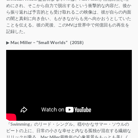
めにされ、そこから自力で脱出するという衝撃的な内容だ。後か
ら振り返れば予言的とも受け取れるこの映像は、彼が自らの内面
の闇と真剣に向き合い、もがきながらも光へ向かおうとしていた
ことを伝える。彼の死後、このMVは世界中で何億回もの再生を
記録した。
▶︎
Mac Miller – “Small Worlds”（2018）
『Swimming』のリード・シングル。穏やかなサマー・ソウルの
ビートの上に、日常の小さな幸せと内なる孤独が混在する繊細な
リリックが乗る。Mac Miller最晩年の心象風景をもっとも美しく