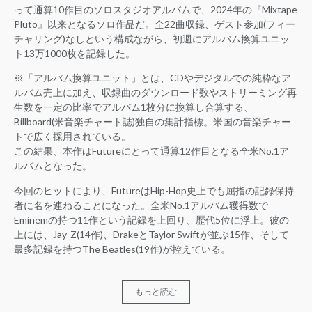
って通算10作目のソロスタジオアルバムで、2024年の『Mixtape
Pluto』以来となるソロ作品だ。全22曲収録、ゲスト参加(フィー
チャリング)なしという構成ながら、初週にアルバム換算ユニッ
ト13万1000枚を記録した。
※「アルバム換算ユニット」とは、CDやデジタルでの純粋なア
ルバム売上に加え、収録曲のダウンロード数やストリーミング再
生数を一定の比率でアルバム1枚分に換算し合算する、
Billboard(米音楽チャート誌)独自の集計指標。米国の音楽チャー
トで広く採用されている。
この結果、本作はFutureにとって通算12作目となる全米No.1ア
ルバムとなった。
今回のヒットにより、FutureはHip-Hop史上でも屈指の記録保持
者に名を連ねることになった。全米No.1アルバム獲得数で
Eminemの持つ11作という記録を上回り、歴代5位に浮上。彼の
上には、Jay-Z(14作)、DrakeとTaylor Swiftが並ぶ15作、そして
最多記録を持つThe Beatles(19作)が控えている。
もっと読む