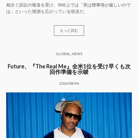
相次ぐ訴訟の報道を受け、SNS上では「実は懐事情が厳しいので
は」といった憶測も広がっている状況だ。
もっと読む
GLOBAL
,
NEWS
Future、『The Real Me』全米1位を受け早くも次
回作準備を示唆
2026/08/04