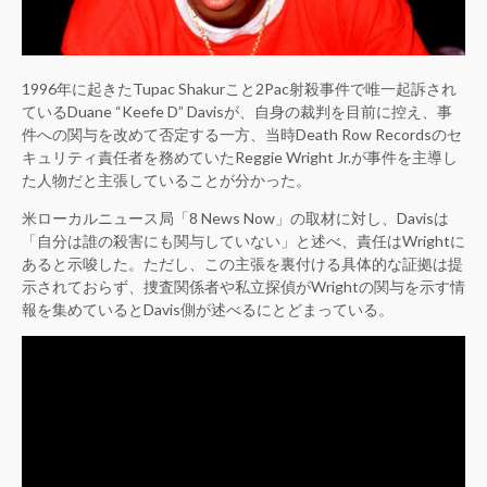
1996年に起きたTupac Shakurこと2Pac射殺事件で唯一起訴され
ているDuane “Keefe D” Davisが、自身の裁判を目前に控え、事
件への関与を改めて否定する一方、当時Death Row Recordsのセ
キュリティ責任者を務めていたReggie Wright Jr.が事件を主導し
た人物だと主張していることが分かった。
米ローカルニュース局「8 News Now」の取材に対し、Davisは
「自分は誰の殺害にも関与していない」と述べ、責任はWrightに
あると示唆した。ただし、この主張を裏付ける具体的な証拠は提
示されておらず、捜査関係者や私立探偵がWrightの関与を示す情
報を集めているとDavis側が述べるにとどまっている。