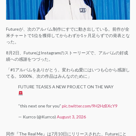
Futureが、次のアルバム制作にすでに動き出している。前作が全
米チャートで1位を獲得してからわずか1ヶ月足らずでの発表とな
った。
8月2日、FutureはInstagramのストーリーズで、アルバムの好成
績への感謝をつづった。
「#1アルバムをありがとう。変わらぬ愛にはいつも心から感謝し
てる。1000%、次の作品はみんなのために」
FUTURE TEASES A NEW PROJECT ON THE WAY
“this next one for you”
pic.twitter.com/9H2HzBXcY9
— Kurrco (@Kurrco)
August 3, 2026
同作『The Real Me』は7月10日にリリースされた、Futureにと