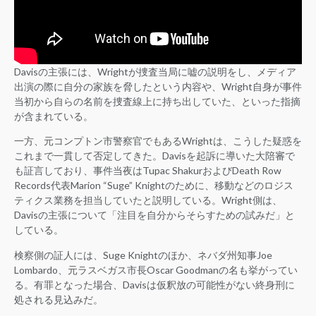
Davisの主張には、Wrightが捜査当局に嘘の説明をし、メディア
出演の際に自分の家族を脅したという内容や、Wright自身が事件
当初から自らの名前を捜査線上に持ち出していた、といった指摘
が含まれている。
一方、元コンプトン市警察官でもあるWrightは、こうした疑惑を
これまで一貫して否定してきた。Davisを起訴に導いた大陪審で
も証言しており、事件当夜はTupac ShakurおよびDeath Row
Records代表Marion “Suge” Knightのために、移動などのロジス
ティクス業務を担当していたと説明している。Wright側は、
Davisの主張について「注目を自分からそらすための試みだ」と
している。
検察側の証人には、Suge Knightのほか、ネバダ州知事Joe
Lombardo、元ラスベガス市長Oscar Goodmanの名も挙がってい
る。有罪となった場合、Davisは仮釈放の可能性がない終身刑に
処される見込みだ。