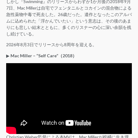
しかし『Swimming』のリリースからわずか1か月後の2018年9月
7日、Mac Millerは自宅でフェンタニルとコカインの混合物による
急性薬物中毒で死去した。26歳だった。遺作となったこのアルバ
ムに込められた「浮かんでいたい」という意志は、その後のあま
りにも悲しい結末とともに、多くのリスナーの心に深い余韻を残
し続けている。
2026年8月3日でリリースから8周年を迎える。
▶︎
Mac Miller – “Self Care”（2018）
Christian Weber監督による本MVは、Mac Millerが棺桶に生き埋