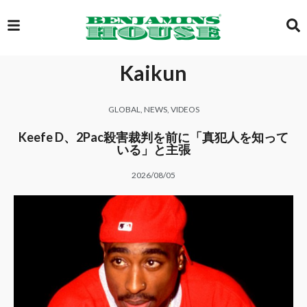
Kaikun
EXCLUSIVE
GLOBAL
,
NEWS
,
VIDEOS
GLOBAL
Keefe D、2Pac殺害裁判を前に「真犯人を知って
いる」と主張
2026/08/05
VIDEOS
GALLERY
LOGIN