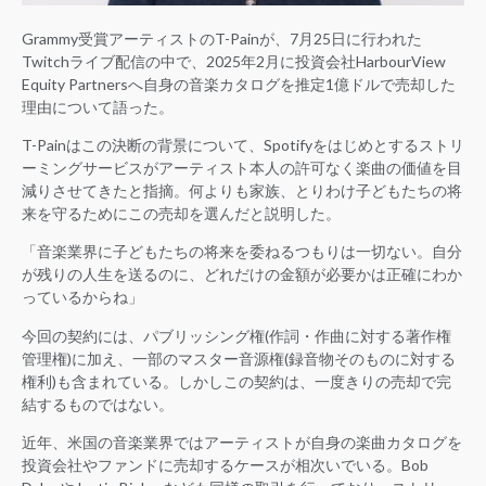
Grammy受賞アーティストのT-Painが、7月25日に行われた
Twitchライブ配信の中で、2025年2月に投資会社HarbourView
Equity Partnersへ自身の音楽カタログを推定1億ドルで売却した
理由について語った。
T-Painはこの決断の背景について、Spotifyをはじめとするストリ
ーミングサービスがアーティスト本人の許可なく楽曲の価値を目
減りさせてきたと指摘。何よりも家族、とりわけ子どもたちの将
来を守るためにこの売却を選んだと説明した。
「音楽業界に子どもたちの将来を委ねるつもりは一切ない。自分
が残りの人生を送るのに、どれだけの金額が必要かは正確にわか
っているからね」
今回の契約には、パブリッシング権(作詞・作曲に対する著作権
管理権)に加え、一部のマスター音源権(録音物そのものに対する
権利)も含まれている。しかしこの契約は、一度きりの売却で完
結するものではない。
近年、米国の音楽業界ではアーティストが自身の楽曲カタログを
投資会社やファンドに売却するケースが相次いでいる。Bob