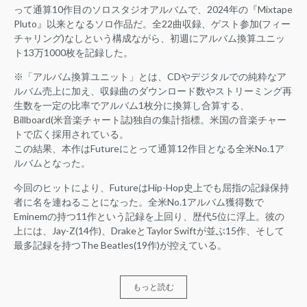
って通算10作目のソロスタジオアルバムで、2024年の『Mixtape
Pluto』以来となるソロ作品だ。全22曲収録、ゲスト参加(フィー
チャリング)なしという構成ながら、初週にアルバム換算ユニッ
ト13万1000枚を記録した。
※「アルバム換算ユニット」とは、CDやデジタルでの純粋なア
ルバム売上に加え、収録曲のダウンロード数やストリーミング再
生数を一定の比率でアルバム1枚分に換算し合算する、
Billboard(米音楽チャート誌)独自の集計指標。米国の音楽チャー
トで広く採用されている。
この結果、本作はFutureにとって通算12作目となる全米No.1ア
ルバムとなった。
今回のヒットにより、FutureはHip-Hop史上でも屈指の記録保持
者に名を連ねることになった。全米No.1アルバム獲得数で
Eminemの持つ11作という記録を上回り、歴代5位に浮上。彼の
上には、Jay-Z(14作)、DrakeとTaylor Swiftが並ぶ15作、そして
最多記録を持つThe Beatles(19作)が控えている。
もっと読む