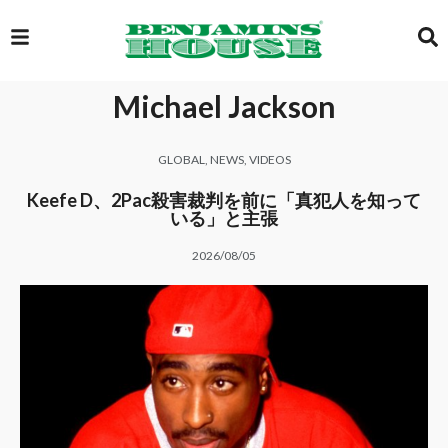
Michael Jackson
EXCLUSIVE
GLOBAL
,
NEWS
,
VIDEOS
GLOBAL
Keefe D、2Pac殺害裁判を前に「真犯人を知って
いる」と主張
2026/08/05
VIDEOS
GALLERY
LOGIN