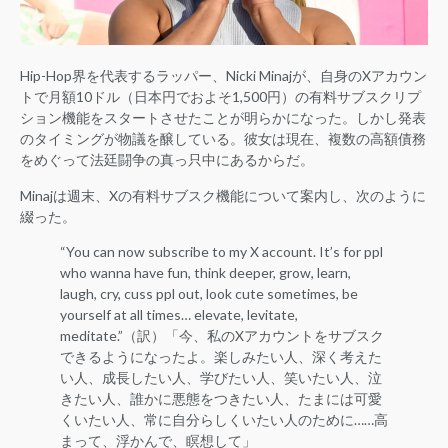
Hip-Hop界を代表するラッパー、Nicki Minajが、自身のXアカウン
トで月額10ドル（日本円でおよそ1,500円）の有料サブスクリプ
ション機能をスタートさせたことが明らかになった。しかし発表
のタイミングが物議を醸している。彼女は現在、複数の高額債務
をめぐって法廷闘争の真っ只中にあるからだ。
Minajは週末、Xの有料サブスク機能について案内し、次のように
綴った。
“You can now subscribe to my X account. It’s for ppl
who wanna have fun, think deeper, grow, learn,
laugh, cry, cuss ppl out, look cute sometimes, be
yourself at all times… elevate, levitate,
meditate.”（訳）「今、私のXアカウントをサブスク
できるようになったよ。楽しみたい人、深く考えた
い人、成長したい人、学びたい人、笑いたい人、泣
きたい人、誰かに悪態をつきたい人、たまには可愛
くいたい人、常に自分らしくいたい人のために……高
まって、浮かんで、瞑想して」