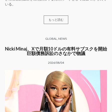
いる。
もっと読む
GLOBAL
,
NEWS
Nicki Minaj、Xで月額10ドルの有料サブスクを開始
巨額債務訴訟のさなかで物議
2026/08/04