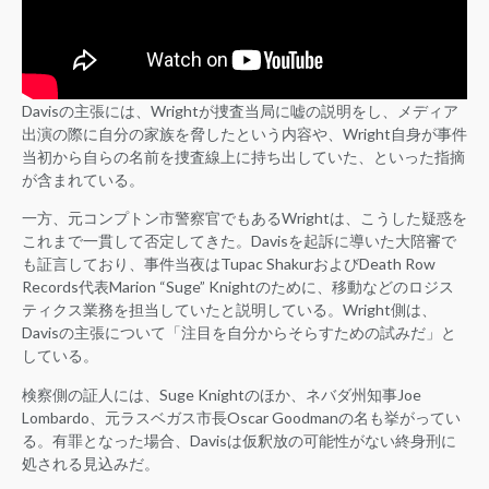
Davisの主張には、Wrightが捜査当局に嘘の説明をし、メディア
出演の際に自分の家族を脅したという内容や、Wright自身が事件
当初から自らの名前を捜査線上に持ち出していた、といった指摘
が含まれている。
一方、元コンプトン市警察官でもあるWrightは、こうした疑惑を
これまで一貫して否定してきた。Davisを起訴に導いた大陪審で
も証言しており、事件当夜はTupac ShakurおよびDeath Row
Records代表Marion “Suge” Knightのために、移動などのロジス
ティクス業務を担当していたと説明している。Wright側は、
Davisの主張について「注目を自分からそらすための試みだ」と
している。
検察側の証人には、Suge Knightのほか、ネバダ州知事Joe
Lombardo、元ラスベガス市長Oscar Goodmanの名も挙がってい
る。有罪となった場合、Davisは仮釈放の可能性がない終身刑に
処される見込みだ。