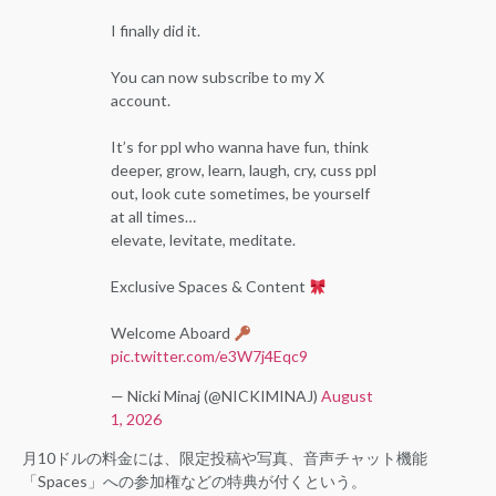
I finally did it.
You can now subscribe to my X
account.
It’s for ppl who wanna have fun, think
deeper, grow, learn, laugh, cry, cuss ppl
out, look cute sometimes, be yourself
at all times…
elevate, levitate, meditate.
Exclusive Spaces & Content
Welcome Aboard
pic.twitter.com/e3W7j4Eqc9
— Nicki Minaj (@NICKIMINAJ)
August
1, 2026
月10ドルの料金には、限定投稿や写真、音声チャット機能
「Spaces」への参加権などの特典が付くという。