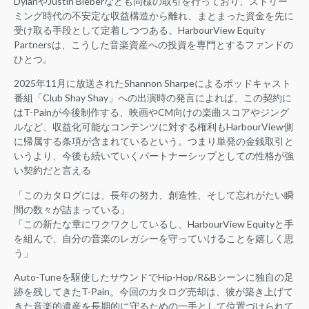
DylanやJustin Bieberなども同様の取引を行っており、ストリー
ミング時代の不安定な収益構造から離れ、まとまった資金を先に
受け取る手段として定着しつつある。HarbourView Equity
Partnersは、こうした音楽資産への投資を専門とするファンドの
ひとつ。
2025年11月に放送されたShannon Sharpeによるポッドキャスト
番組「Club Shay Shay」への出演時の発言によれば、この契約に
はT-Painが今後制作する、映画やCM向けの楽曲スコアやジング
ルなど、収益化可能なコンテンツに対する権利もHarbourView側
に帰属する条項が含まれているという。つまり単発の金銭取引と
いうより、今後も続いていくパートナーシップとしての性格が強
い契約だと言える
「このカタログには、長年の努力、創造性、そして忘れがたい瞬
間の数々が詰まっている」
「この新たな章にワクワクしているし、HarbourView Equityと手
を組んで、自分の音楽のレガシーを守っていけることを嬉しく思
う」
Auto-Tuneを駆使したサウンドでHip-Hop/R&Bシーンに独自の足
跡を残してきたT-Pain。今回のカタログ売却は、彼が築き上げて
きた音楽的遺産を長期的に守るための一手として位置づけられて