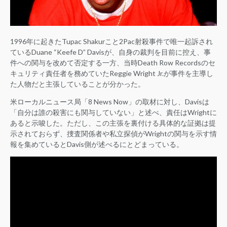
1996年に起きたTupac Shakurこと2Pac射殺事件で唯一起訴され
ているDuane “Keefe D” Davisが、自身の裁判を目前に控え、事
件への関与を改めて否定する一方、当時Death Row Recordsのセ
キュリティ責任者を務めていたReggie Wright Jr.が事件を主導し
た人物だと主張していることが分かった。
米ローカルニュース局「8 News Now」の取材に対し、Davisは
「自分は誰の殺害にも関与していない」と述べ、責任はWrightに
あると示唆した。ただし、この主張を裏付ける具体的な証拠は提
示されておらず、捜査関係者や私立探偵がWrightの関与を示す情
報を集めているとDavis側が述べるにとどまっている。