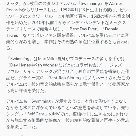
ミック）が5枚目のスタジオアルバム『Swimming』をWarner
Recordsからリリースした。1992年1月19日生まれの彼は、ピッ
ツバーグのスクワーリル・ヒル地区で育ち、15歳の頃から音楽制
作を始めた。2010年代前半からインディペンデントなミックス
テープリリースで頭角を現し、「Best Day Ever」「Donald
Trump」などで若いファン層を獲得。アルバムを重ねるごとに音
楽的な深みを増し、本作はその円熟の頂点に位置するとも言われ
る。
『Swimming』はMac Miller自身がプロデュースの多くを手がけ
（Dev Hynesや9th Wonderなどとのコラボも含む）、ジャズ・
ソウル・サイケデリックが混ざり合う独自の世界観を構築した作
品だ。グラミー賞の「Best Rap Album」にノミネートされたこの
アルバムは、彼の音楽的成熟を高らかに示す傑作として批評家か
ら高い評価を受けた。
アルバム名「Swimming」が示すように、本作は溺れそうになり
ながらも水面に浮かんでいることへの意思を表現している。先行
シングル「Self Care」のMVでは、棺桶の中に生き埋めにされな
がら脱出する衝撃的な映像が、彼の精神的な葛藤と再生への意志
を象徴していた。