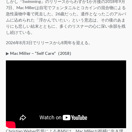
しかし『Swimming』のリリースからわずか1か月後の2018年9月
7日、Mac Millerは自宅でフェンタニルとコカインの混合物による
急性薬物中毒で死去した。26歳だった。遺作となったこのアルバ
ムに込められた「浮かんでいたい」という意志は、その後のあま
りにも悲しい結末とともに、多くのリスナーの心に深い余韻を残
し続けている。
2026年8月3日でリリースから8周年を迎える。
▶︎
Mac Miller – “Self Care”（2018）
Christian Weber監督による本MVは、Mac Millerが棺桶に生き埋