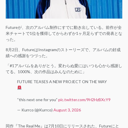
Futureが、次のアルバム制作にすでに動き出している。前作が全
米チャートで1位を獲得してからわずか1ヶ月足らずでの発表とな
った。
8月2日、FutureはInstagramのストーリーズで、アルバムの好成
績への感謝をつづった。
「#1アルバムをありがとう。変わらぬ愛にはいつも心から感謝し
てる。1000%、次の作品はみんなのために」
FUTURE TEASES A NEW PROJECT ON THE WAY
“this next one for you”
pic.twitter.com/9H2HzBXcY9
— Kurrco (@Kurrco)
August 3, 2026
同作『The Real Me』は7月10日にリリースされた、Futureにと