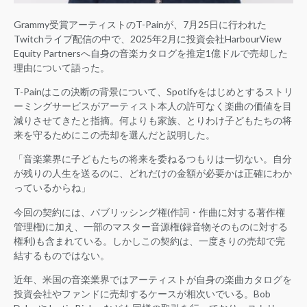
Grammy受賞アーティストのT-Painが、7月25日に行われた
Twitchライブ配信の中で、2025年2月に投資会社HarbourView
Equity Partnersへ自身の音楽カタログを推定1億ドルで売却した
理由について語った。
T-Painはこの決断の背景について、Spotifyをはじめとするストリ
ーミングサービスがアーティスト本人の許可なく楽曲の価値を目
減りさせてきたと指摘。何よりも家族、とりわけ子どもたちの将
来を守るためにこの売却を選んだと説明した。
「音楽業界に子どもたちの将来を委ねるつもりは一切ない。自分
が残りの人生を送るのに、どれだけの金額が必要かは正確にわか
っているからね」
今回の契約には、パブリッシング権(作詞・作曲に対する著作権
管理権)に加え、一部のマスター音源権(録音物そのものに対する
権利)も含まれている。しかしこの契約は、一度きりの売却で完
結するものではない。
近年、米国の音楽業界ではアーティストが自身の楽曲カタログを
投資会社やファンドに売却するケースが相次いでいる。Bob