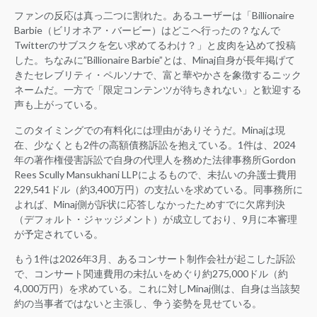
ファンの反応は真っ二つに割れた。あるユーザーは「Billionaire
Barbie（ビリオネア・バービー）はどこへ行ったの？なんで
Twitterのサブスクを乞い求めてるわけ？」と皮肉を込めて投稿
した。ちなみに”Billionaire Barbie”とは、Minaj自身が長年掲げて
きたセレブリティ・ペルソナで、富と華やかさを象徴するニック
ネームだ。一方で「限定コンテンツが待ちきれない」と歓迎する
声も上がっている。
このタイミングでの有料化には理由がありそうだ。Minajは現
在、少なくとも2件の高額債務訴訟を抱えている。1件は、2024
年の著作権侵害訴訟で自身の代理人を務めた法律事務所Gordon
Rees Scully Mansukhani LLPによるもので、未払いの弁護士費用
229,541ドル（約3,400万円）の支払いを求めている。同事務所に
よれば、Minaj側が訴状に応答しなかったためすでに欠席判決
（デフォルト・ジャッジメント）が成立しており、9月に本審理
が予定されている。
もう1件は2026年3月、あるコンサート制作会社が起こした訴訟
で、コンサート関連費用の未払いをめぐり約275,000ドル（約
4,000万円）を求めている。これに対しMinaj側は、自身は当該契
約の当事者ではないと主張し、争う姿勢を見せている。