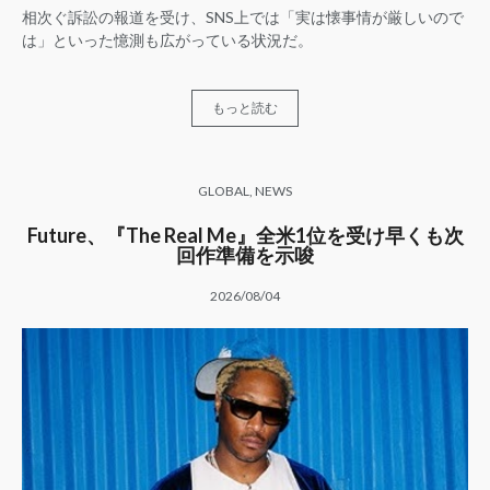
相次ぐ訴訟の報道を受け、SNS上では「実は懐事情が厳しいので
は」といった憶測も広がっている状況だ。
もっと読む
GLOBAL
,
NEWS
Future、『The Real Me』全米1位を受け早くも次
回作準備を示唆
2026/08/04