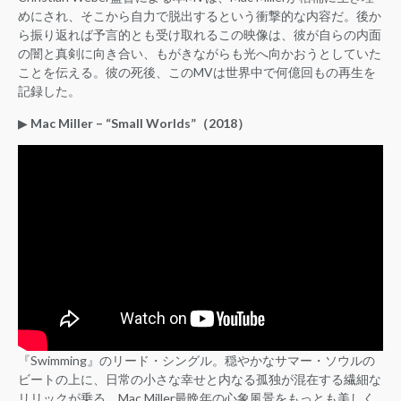
めにされ、そこから自力で脱出するという衝撃的な内容だ。後か
ら振り返れば予言的とも受け取れるこの映像は、彼が自らの内面
の闇と真剣に向き合い、もがきながらも光へ向かおうとしていた
ことを伝える。彼の死後、このMVは世界中で何億回もの再生を
記録した。
▶︎
Mac Miller – “Small Worlds”（2018）
『Swimming』のリード・シングル。穏やかなサマー・ソウルの
ビートの上に、日常の小さな幸せと内なる孤独が混在する繊細な
リリックが乗る。Mac Miller最晩年の心象風景をもっとも美しく