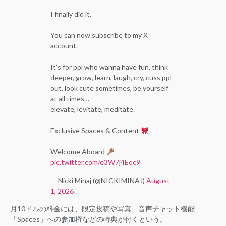
I finally did it.
You can now subscribe to my X
account.
It’s for ppl who wanna have fun, think
deeper, grow, learn, laugh, cry, cuss ppl
out, look cute sometimes, be yourself
at all times…
elevate, levitate, meditate.
Exclusive Spaces & Content
Welcome Aboard
pic.twitter.com/e3W7j4Eqc9
— Nicki Minaj (@NICKIMINAJ)
August
1, 2026
月10ドルの料金には、限定投稿や写真、音声チャット機能
「Spaces」への参加権などの特典が付くという。