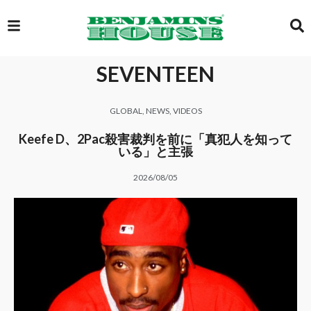
SEVENTEEN
EXCLUSIVE
GLOBAL
,
NEWS
,
VIDEOS
GLOBAL
Keefe D、2Pac殺害裁判を前に「真犯人を知って
いる」と主張
2026/08/05
VIDEOS
GALLERY
LOGIN