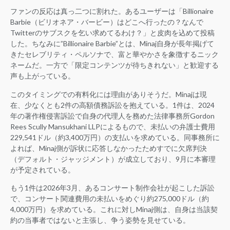
ファンの反応は真っ二つに割れた。あるユーザーは「Billionaire
Barbie（ビリオネア・バービー）はどこへ行ったの？なんで
Twitterのサブスクを乞い求めてるわけ？」と皮肉を込めて投稿
した。ちなみに”Billionaire Barbie”とは、Minaj自身が長年掲げて
きたセレブリティ・ペルソナで、富と華やかさを象徴するニック
ネームだ。一方で「限定コンテンツが待ちきれない」と歓迎する
声も上がっている。
このタイミングでの有料化には理由がありそうだ。Minajは現
在、少なくとも2件の高額債務訴訟を抱えている。1件は、2024
年の著作権侵害訴訟で自身の代理人を務めた法律事務所Gordon
Rees Scully Mansukhani LLPによるもので、未払いの弁護士費用
229,541ドル（約3,400万円）の支払いを求めている。同事務所に
よれば、Minaj側が訴状に応答しなかったためすでに欠席判決
（デフォルト・ジャッジメント）が成立しており、9月に本審理
が予定されている。
もう1件は2026年3月、あるコンサート制作会社が起こした訴訟
で、コンサート関連費用の未払いをめぐり約275,000ドル（約
4,000万円）を求めている。これに対しMinaj側は、自身は当該契
約の当事者ではないと主張し、争う姿勢を見せている。