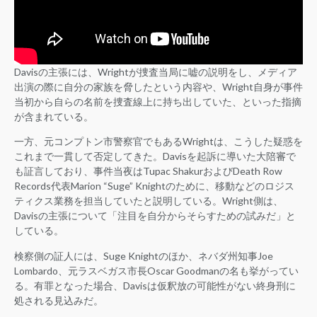
Davisの主張には、Wrightが捜査当局に嘘の説明をし、メディア
出演の際に自分の家族を脅したという内容や、Wright自身が事件
当初から自らの名前を捜査線上に持ち出していた、といった指摘
が含まれている。
一方、元コンプトン市警察官でもあるWrightは、こうした疑惑を
これまで一貫して否定してきた。Davisを起訴に導いた大陪審で
も証言しており、事件当夜はTupac ShakurおよびDeath Row
Records代表Marion “Suge” Knightのために、移動などのロジス
ティクス業務を担当していたと説明している。Wright側は、
Davisの主張について「注目を自分からそらすための試みだ」と
している。
検察側の証人には、Suge Knightのほか、ネバダ州知事Joe
Lombardo、元ラスベガス市長Oscar Goodmanの名も挙がってい
る。有罪となった場合、Davisは仮釈放の可能性がない終身刑に
処される見込みだ。