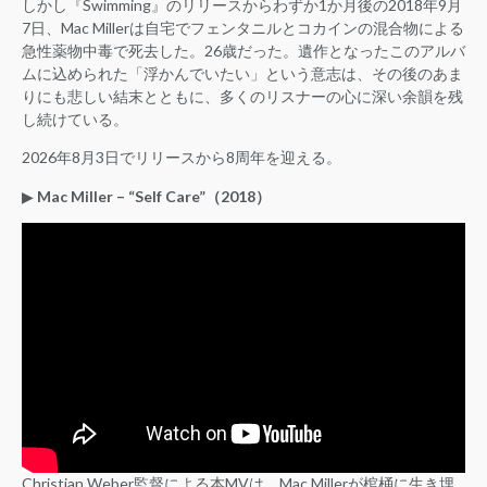
しかし『Swimming』のリリースからわずか1か月後の2018年9月
7日、Mac Millerは自宅でフェンタニルとコカインの混合物による
急性薬物中毒で死去した。26歳だった。遺作となったこのアルバ
ムに込められた「浮かんでいたい」という意志は、その後のあま
りにも悲しい結末とともに、多くのリスナーの心に深い余韻を残
し続けている。
2026年8月3日でリリースから8周年を迎える。
▶︎
Mac Miller – “Self Care”（2018）
Christian Weber監督による本MVは、Mac Millerが棺桶に生き埋