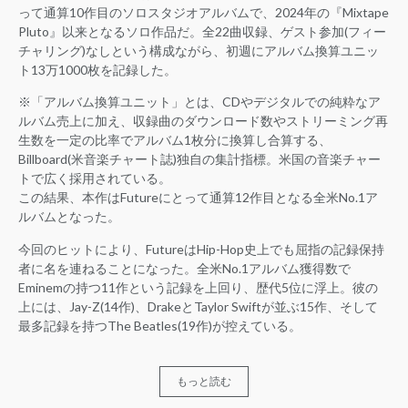
って通算10作目のソロスタジオアルバムで、2024年の『Mixtape
Pluto』以来となるソロ作品だ。全22曲収録、ゲスト参加(フィー
チャリング)なしという構成ながら、初週にアルバム換算ユニッ
ト13万1000枚を記録した。
※「アルバム換算ユニット」とは、CDやデジタルでの純粋なア
ルバム売上に加え、収録曲のダウンロード数やストリーミング再
生数を一定の比率でアルバム1枚分に換算し合算する、
Billboard(米音楽チャート誌)独自の集計指標。米国の音楽チャー
トで広く採用されている。
この結果、本作はFutureにとって通算12作目となる全米No.1ア
ルバムとなった。
今回のヒットにより、FutureはHip-Hop史上でも屈指の記録保持
者に名を連ねることになった。全米No.1アルバム獲得数で
Eminemの持つ11作という記録を上回り、歴代5位に浮上。彼の
上には、Jay-Z(14作)、DrakeとTaylor Swiftが並ぶ15作、そして
最多記録を持つThe Beatles(19作)が控えている。
もっと読む