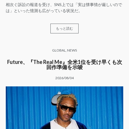
相次ぐ訴訟の報道を受け、SNS上では「実は懐事情が厳しいので
は」といった憶測も広がっている状況だ。
もっと読む
GLOBAL
,
NEWS
Future、『The Real Me』全米1位を受け早くも次
回作準備を示唆
2026/08/04