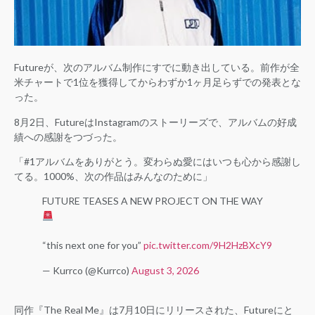
Futureが、次のアルバム制作にすでに動き出している。前作が全
米チャートで1位を獲得してからわずか1ヶ月足らずでの発表とな
った。
8月2日、FutureはInstagramのストーリーズで、アルバムの好成
績への感謝をつづった。
「#1アルバムをありがとう。変わらぬ愛にはいつも心から感謝し
てる。1000%、次の作品はみんなのために」
FUTURE TEASES A NEW PROJECT ON THE WAY
“this next one for you”
pic.twitter.com/9H2HzBXcY9
— Kurrco (@Kurrco)
August 3, 2026
同作『The Real Me』は7月10日にリリースされた、Futureにと