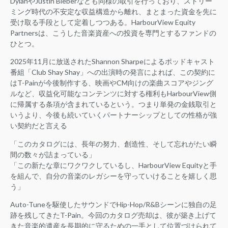
DylanやJustin Bieberなども同様の取引を行っており、ストリー
ミング時代の不安定な収益構造から離れ、まとまった資金を先に
受け取る手段として定着しつつある。HarbourView Equity
Partnersは、こうした音楽資産への投資を専門とするファンドの
ひとつ。
2025年11月に放送されたShannon Sharpeによるポッドキャスト
番組「Club Shay Shay」への出演時の発言によれば、この契約に
はT-Painが今後制作する、映画やCM向けの楽曲スコアやジング
ルなど、収益化可能なコンテンツに対する権利もHarbourView側
に帰属する条項が含まれているという。つまり単発の金銭取引と
いうより、今後も続いていくパートナーシップとしての性格が強
い契約だと言える
「このカタログには、長年の努力、創造性、そして忘れがたい瞬
間の数々が詰まっている」
「この新たな章にワクワクしているし、HarbourView Equityと手
を組んで、自分の音楽のレガシーを守っていけることを嬉しく思
う」
Auto-Tuneを駆使したサウンドでHip-Hop/R&Bシーンに独自の足
跡を残してきたT-Pain。今回のカタログ売却は、彼が築き上げて
きた音楽的遺産を長期的に守るための一手として位置づけられて