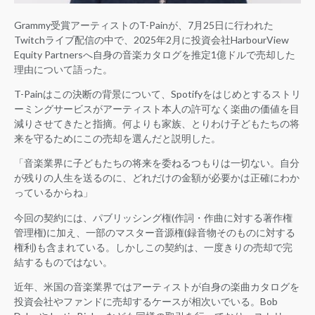
Grammy受賞アーティストのT-Painが、7月25日に行われた
Twitchライブ配信の中で、2025年2月に投資会社HarbourView
Equity Partnersへ自身の音楽カタログを推定1億ドルで売却した
理由について語った。
T-Painはこの決断の背景について、Spotifyをはじめとするストリ
ーミングサービスがアーティスト本人の許可なく楽曲の価値を目
減りさせてきたと指摘。何よりも家族、とりわけ子どもたちの将
来を守るためにこの売却を選んだと説明した。
「音楽業界に子どもたちの将来を委ねるつもりは一切ない。自分
が残りの人生を送るのに、どれだけの金額が必要かは正確にわか
っているからね」
今回の契約には、パブリッシング権(作詞・作曲に対する著作権
管理権)に加え、一部のマスター音源権(録音物そのものに対する
権利)も含まれている。しかしこの契約は、一度きりの売却で完
結するものではない。
近年、米国の音楽業界ではアーティストが自身の楽曲カタログを
投資会社やファンドに売却するケースが相次いでいる。Bob