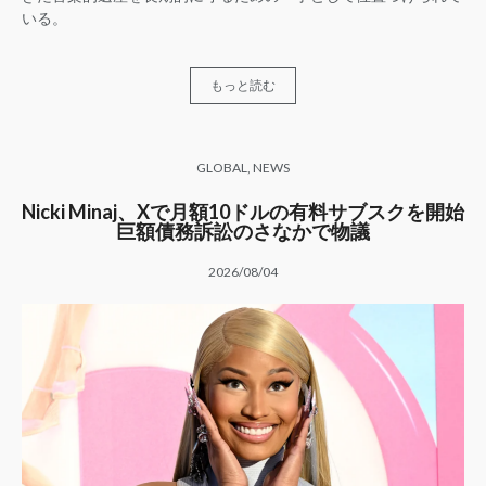
いる。
もっと読む
GLOBAL
,
NEWS
Nicki Minaj、Xで月額10ドルの有料サブスクを開始
巨額債務訴訟のさなかで物議
2026/08/04