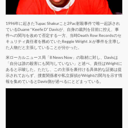
1996年に起きたTupac Shakurこと2Pac射殺事件で唯一起訴され
ているDuane “Keefe D” Davisが、自身の裁判を目前に控え、事
件への関与を改めて否定する一方、当時Death Row Recordsのセ
キュリティ責任者を務めていたReggie Wright Jr.が事件を主導し
た人物だと主張していることが分かった。
米ローカルニュース局「8 News Now」の取材に対し、Davisは
「自分は誰の殺害にも関与していない」と述べ、責任はWrightに
あると示唆した。ただし、この主張を裏付ける具体的な証拠は提
示されておらず、捜査関係者や私立探偵がWrightの関与を示す情
報を集めているとDavis側が述べるにとどまっている。