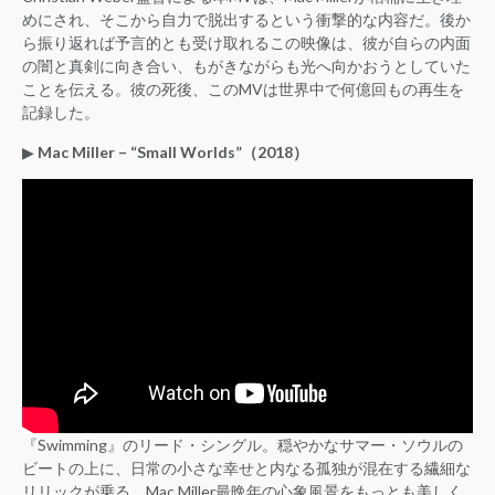
めにされ、そこから自力で脱出するという衝撃的な内容だ。後か
ら振り返れば予言的とも受け取れるこの映像は、彼が自らの内面
の闇と真剣に向き合い、もがきながらも光へ向かおうとしていた
ことを伝える。彼の死後、このMVは世界中で何億回もの再生を
記録した。
▶︎
Mac Miller – “Small Worlds”（2018）
『Swimming』のリード・シングル。穏やかなサマー・ソウルの
ビートの上に、日常の小さな幸せと内なる孤独が混在する繊細な
リリックが乗る。Mac Miller最晩年の心象風景をもっとも美しく