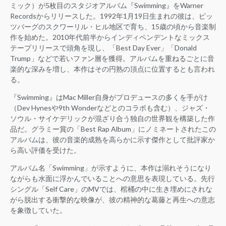
ミック）が5枚目のスタジオアルバム『Swimming』をWarner
Recordsからリリースした。1992年1月19日生まれの彼は、ピッ
ツバーグのスクワーリル・ヒル地区で育ち、15歳の頃から音楽制
作を始めた。2010年代前半からインディペンデントなミックス
テープリリースで頭角を現し、「Best Day Ever」「Donald
Trump」などで若いファン層を獲得。アルバムを重ねるごとに音
楽的な深みを増し、本作はその円熟の頂点に位置するとも言われ
る。
『Swimming』はMac Miller自身がプロデュースの多くを手がけ
（Dev Hynesや9th Wonderなどとのコラボも含む）、ジャズ・
ソウル・サイケデリックが混ざり合う独自の世界観を構築した作
品だ。グラミー賞の「Best Rap Album」にノミネートされたこの
アルバムは、彼の音楽的成熟を高らかに示す傑作として批評家か
ら高い評価を受けた。
アルバム名「Swimming」が示すように、本作は溺れそうになり
ながらも水面に浮かんでいることへの意思を表現している。先行
シングル「Self Care」のMVでは、棺桶の中に生き埋めにされな
がら脱出する衝撃的な映像が、彼の精神的な葛藤と再生への意志
を象徴していた。