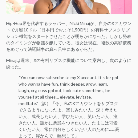
Hip-Hop界を代表するラッパー、Nicki Minajが、自身のXアカウン
トで月額10ドル（日本円でおよそ1,500円）の有料サブスクリプ
ション機能をスタートさせたことが明らかになった。しかし発表
のタイミングが物議を醸している。彼女は現在、複数の高額債務
をめぐって法廷闘争の真っ只中にあるからだ。
Minajは週末、Xの有料サブスク機能について案内し、次のように
綴った。
“You can now subscribe to my X account. It’s for ppl
who wanna have fun, think deeper, grow, learn,
laugh, cry, cuss ppl out, look cute sometimes, be
yourself at all times… elevate, levitate,
meditate.”（訳）「今、私のXアカウントをサブスク
できるようになったよ。楽しみたい人、深く考えた
い人、成長したい人、学びたい人、笑いたい人、泣
きたい人、誰かに悪態をつきたい人、たまには可愛
くいたい人、常に自分らしくいたい人のために……高
まって、浮かんで、瞑想して」