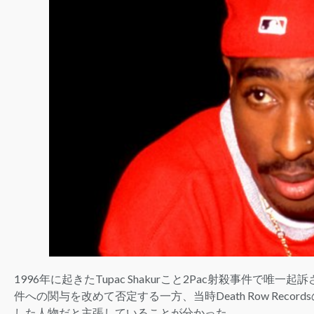
1996年に起きたTupac Shakurこと2Pac射殺事件で唯一起訴
件への関与を改めて否定する一方、当時Death Row Records
した人物だと主張していることが分かった。