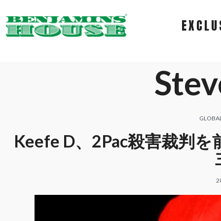
EXCLU
Stev
GLOBA
Keefe D、2Pac殺害
2