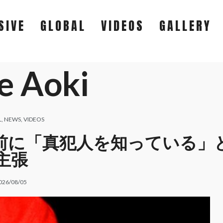
SIVE
GLOBAL
VIDEOS
GALLERY
e Aoki
EXCLUSIVE
GLOBAL
L
,
NEWS
,
VIDEOS
裁判を前に「真犯人を知っている」
VIDEOS
主張
GALLERY
026/08/05