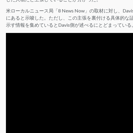
米ローカルニュース局「8 News Now」の取材に対し、Da
にあると示唆した。ただし、この主張を裏付ける具体的な証拠
示す情報を集めているとDavis側が述べるにとどまっている