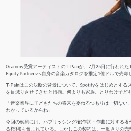
Grammy受賞アーティストのT-Painが、7月25日に行われたTw
Equity Partnersへ自身の音楽カタログを推定1億ドル
T-Painはこの決断の背景について、Spotifyをはじめ
を目減りさせてきたと指摘。何よりも家族、とりわけ子ど
「音楽業界に子どもたちの将来を委ねるつもりは一切ない
わかっているからね」
今回の契約には、パブリッシング権(作詞・作曲に対する著
る権利)も含まれている。しかしこの契約は、一度きりの売