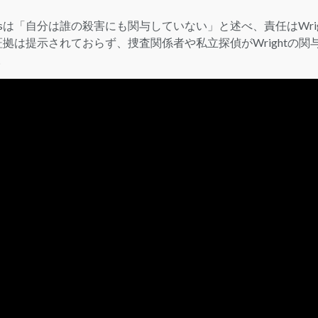
visは「自分は誰の殺害にも関与していない」と述べ、責任はWrig
は提示されておらず、捜査関係者や私立探偵がWrightの関
。