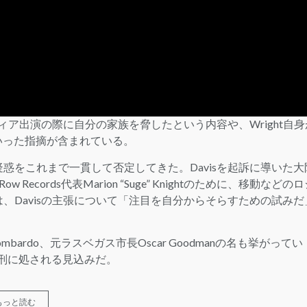
メディア出演の際に自分の家族を脅したという内容や、Wright自身
いった指摘が含まれている。
疑惑をこれまで一貫して否定してきた。Davisを起訴に導いた大
 Records代表Marion “Suge” Knightのために、移動などの
は、Davisの主張について「注目を自分からそらすための試みだ
ombardo、元ラスベガス市長Oscar Goodmanの名も挙がってい
身刑に処される見込みだ。
もっと読む