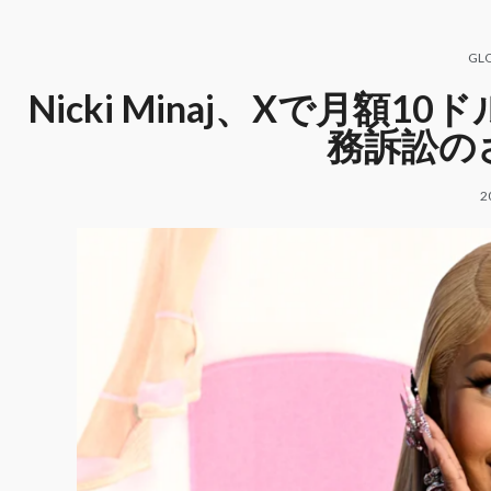
GL
Nicki Minaj、Xで月
務訴訟の
2