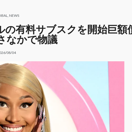
OBAL
,
NEWS
額10ドルの有料サブスクを開始巨額
さなかで物議
026/08/04