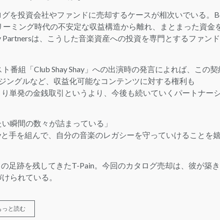
グを投資会社やファンドに売却するケースが相次いでいる。B
おり、ストリーミング時代の不安定な収益構造から離れ、まとまった資金
ity Partnersは、こうした音楽資産への投資を専門とするファン
ャスト番組「Club Shay Shay」への出演時の発言によれば、この契
アやジングルなど、収益化可能なコンテンツに対する権利も
。つまり単発の金銭取引というより、今後も続いていくパートナー
たい瞬間の数々が詰まっている」
quityと手を組んで、自分の音楽のレガシーを守っていけることを
ンに独自の足跡を残してきたT-Pain。今回のカタログ売却は、彼が築
づけられている。
もっと読む