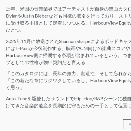
近年、米国の音楽業界ではアーティストが自身の楽曲カタロ
DylanやJustin Bieberなども同様の取引を行って
に受け取る手段として定着しつつある。HarbourView Equ
ひとつ。
2025年11月に放送されたShannon Sharpeによるポッドキ
にはT-Painが今後制作する、映画やCM向けの楽曲スコ
HarbourView側に帰属する条項が含まれているという
プとしての性格が強い契約だと言える
「このカタログには、長年の努力、創造性、そして忘れが
「この新たな章にワクワクしているし、HarbourView E
く思う」
Auto-Tuneを駆使したサウンドでHip-Hop/R&Bシー
げてきた音楽的遺産を長期的に守るための一手として位置