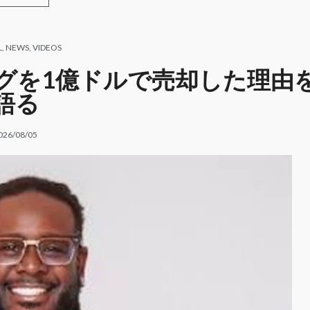
L
,
NEWS
,
VIDEOS
タログを1億ドルで売却した理由
語る
026/08/05