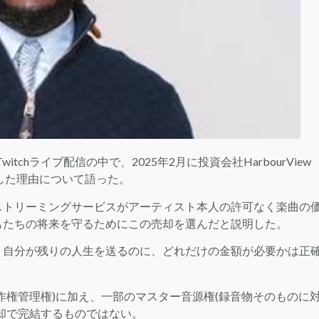
itchライブ配信の中で、2025年2月に投資会社HarbourView
で売却した理由について語った。
とするストリーミングサービスがアーティスト本人の許可なく楽曲の
もたちの将来を守るためにこの売却を選んだと説明した。
。自分が残りの人生を送るのに、どれだけの金額が必要かは正
作権管理権)に加え、一部のマスター音源権(録音物そのものに
却で完結するものではない。