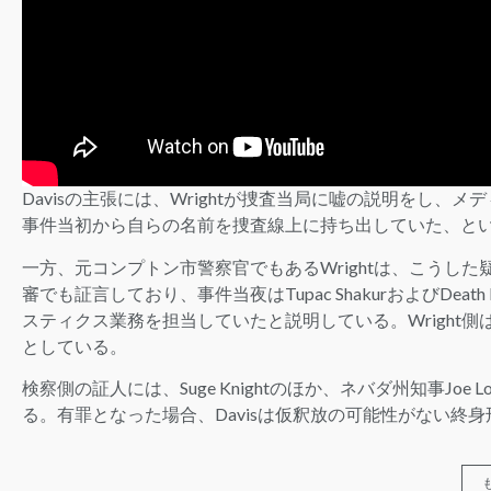
Davisの主張には、Wrightが捜査当局に嘘の説明をし、
事件当初から自らの名前を捜査線上に持ち出していた、と
一方、元コンプトン市警察官でもあるWrightは、こうした
審でも証言しており、事件当夜はTupac ShakurおよびDeath Row
スティクス業務を担当していたと説明している。Wright側
としている。
検察側の証人には、Suge Knightのほか、ネバダ州知事Joe L
る。有罪となった場合、Davisは仮釈放の可能性がない終