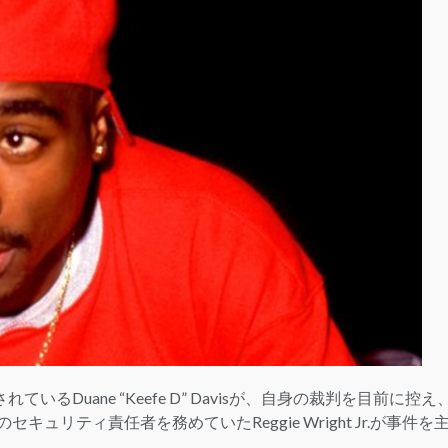
LOGIN
されているDuane “Keefe D” Davisが、自身の裁判を目前に控え
のセキュリティ責任者を務めていたReggie Wright Jr.が事件を