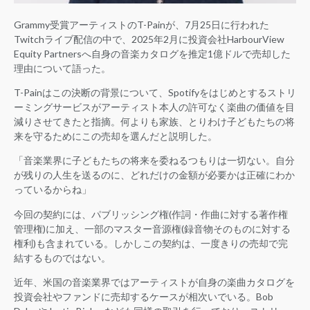
Grammy受賞アーティストのT-Painが、7月25日に行われた
Twitchライブ配信の中で、2025年2月に投資会社HarbourView
Equity Partnersへ自身の音楽カタログを推定1億ドルで売却した
理由について語った。
T-Painはこの決断の背景について、Spotifyをはじめとするストリ
ーミングサービスがアーティスト本人の許可なく楽曲の価値を目
減りさせてきたと指摘。何よりも家族、とりわけ子どもたちの将
来を守るためにこの売却を選んだと説明した。
「音楽業界に子どもたちの将来を委ねるつもりは一切ない。自分
が残りの人生を送るのに、どれだけの金額が必要かは正確にわか
っているからね」
今回の契約には、パブリッシング権(作詞・作曲に対する著作権
管理権)に加え、一部のマスター音源権(録音物そのものに対する
権利)も含まれている。しかしこの契約は、一度きりの売却で完
結するものではない。
近年、米国の音楽業界ではアーティストが自身の楽曲カタログを
投資会社やファンドに売却するケースが相次いでいる。Bob