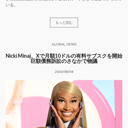
いる。
もっと読む
GLOBAL
,
NEWS
Nicki Minaj、Xで月額10ドルの有料サブスクを開始
巨額債務訴訟のさなかで物議
2026/08/04