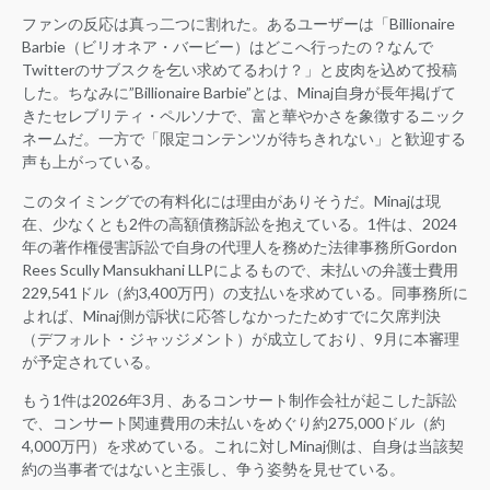
ファンの反応は真っ二つに割れた。あるユーザーは「Billionaire
Barbie（ビリオネア・バービー）はどこへ行ったの？なんで
Twitterのサブスクを乞い求めてるわけ？」と皮肉を込めて投稿
した。ちなみに”Billionaire Barbie”とは、Minaj自身が長年掲げて
きたセレブリティ・ペルソナで、富と華やかさを象徴するニック
ネームだ。一方で「限定コンテンツが待ちきれない」と歓迎する
声も上がっている。
このタイミングでの有料化には理由がありそうだ。Minajは現
在、少なくとも2件の高額債務訴訟を抱えている。1件は、2024
年の著作権侵害訴訟で自身の代理人を務めた法律事務所Gordon
Rees Scully Mansukhani LLPによるもので、未払いの弁護士費用
229,541ドル（約3,400万円）の支払いを求めている。同事務所に
よれば、Minaj側が訴状に応答しなかったためすでに欠席判決
（デフォルト・ジャッジメント）が成立しており、9月に本審理
が予定されている。
もう1件は2026年3月、あるコンサート制作会社が起こした訴訟
で、コンサート関連費用の未払いをめぐり約275,000ドル（約
4,000万円）を求めている。これに対しMinaj側は、自身は当該契
約の当事者ではないと主張し、争う姿勢を見せている。