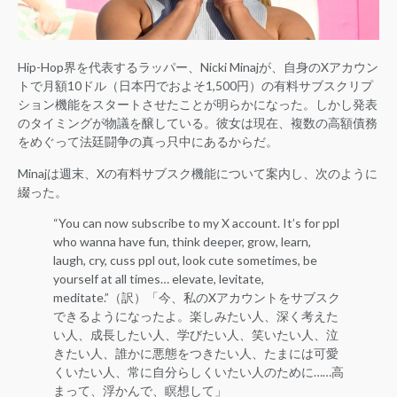
Hip-Hop界を代表するラッパー、Nicki Minajが、自身のXアカウン
トで月額10ドル（日本円でおよそ1,500円）の有料サブスクリプ
ション機能をスタートさせたことが明らかになった。しかし発表
のタイミングが物議を醸している。彼女は現在、複数の高額債務
をめぐって法廷闘争の真っ只中にあるからだ。
Minajは週末、Xの有料サブスク機能について案内し、次のように
綴った。
“You can now subscribe to my X account. It’s for ppl
who wanna have fun, think deeper, grow, learn,
laugh, cry, cuss ppl out, look cute sometimes, be
yourself at all times… elevate, levitate,
meditate.”（訳）「今、私のXアカウントをサブスク
できるようになったよ。楽しみたい人、深く考えた
い人、成長したい人、学びたい人、笑いたい人、泣
きたい人、誰かに悪態をつきたい人、たまには可愛
くいたい人、常に自分らしくいたい人のために……高
まって、浮かんで、瞑想して」