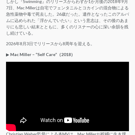
しかし『Swimming』のリリースからわずか1か月後の2018年9月
7日、Mac Millerは自宅でフェンタニルとコカインの混合物による
急性薬物中毒で死去した。26歳だった。遺作となったこのアルバ
ムに込められた「浮かんでいたい」という意志は、その後のあま
りにも悲しい結末とともに、多くのリスナーの心に深い余韻を残
し続けている。
2026年8月3日でリリースから8周年を迎える。
▶︎
Mac Miller – “Self Care”（2018）
Christian Weber監督による本MVは、Mac Millerが棺桶に生き埋