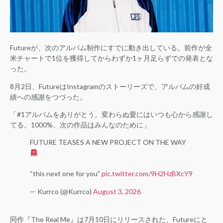
Futureが、次のアルバム制作にすでに動き出している。前作が全
米チャートで1位を獲得してからわずか1ヶ月足らずでの発表とな
った。
8月2日、FutureはInstagramのストーリーズで、アルバムの好成
績への感謝をつづった。
「#1アルバムをありがとう。変わらぬ愛にはいつも心から感謝し
てる。1000%、次の作品はみんなのために」
FUTURE TEASES A NEW PROJECT ON THE WAY
“this next one for you”
pic.twitter.com/9H2HzBXcY9
— Kurrco (@Kurrco)
August 3, 2026
同作『The Real Me』は7月10日にリリースされた、Futureにと