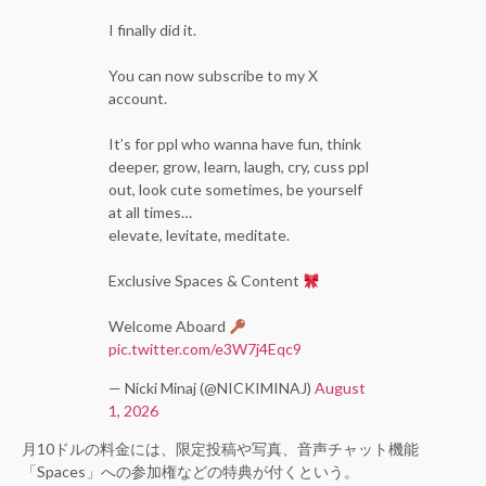
I finally did it.
You can now subscribe to my X
account.
It’s for ppl who wanna have fun, think
deeper, grow, learn, laugh, cry, cuss ppl
out, look cute sometimes, be yourself
at all times…
elevate, levitate, meditate.
Exclusive Spaces & Content
Welcome Aboard
pic.twitter.com/e3W7j4Eqc9
— Nicki Minaj (@NICKIMINAJ)
August
1, 2026
月10ドルの料金には、限定投稿や写真、音声チャット機能
「Spaces」への参加権などの特典が付くという。