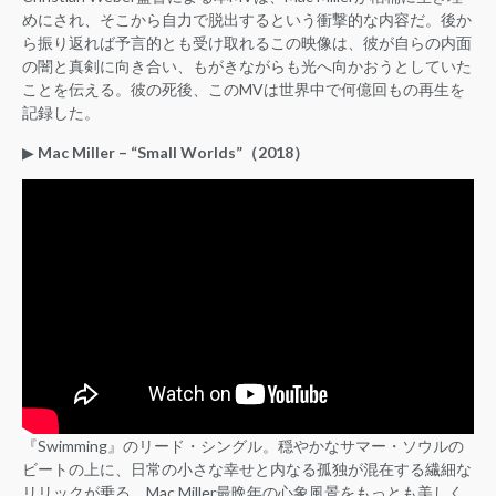
めにされ、そこから自力で脱出するという衝撃的な内容だ。後か
ら振り返れば予言的とも受け取れるこの映像は、彼が自らの内面
の闇と真剣に向き合い、もがきながらも光へ向かおうとしていた
ことを伝える。彼の死後、このMVは世界中で何億回もの再生を
記録した。
▶︎
Mac Miller – “Small Worlds”（2018）
『Swimming』のリード・シングル。穏やかなサマー・ソウルの
ビートの上に、日常の小さな幸せと内なる孤独が混在する繊細な
リリックが乗る。Mac Miller最晩年の心象風景をもっとも美しく