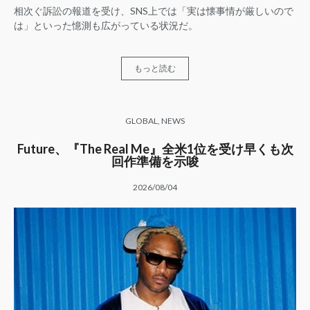
相次ぐ訴訟の報道を受け、SNS上では「実は懐事情が厳しいので
は」といった憶測も広がっている状況だ。
もっと読む
GLOBAL
,
NEWS
Future、『The Real Me』全米1位を受け早くも次
回作準備を示唆
2026/08/04