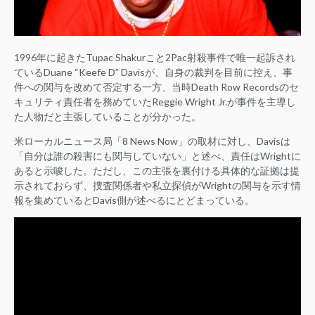
1996年に起きたTupac Shakurこと2Pac射殺事件で唯一起訴され
ているDuane “Keefe D” Davisが、自身の裁判を目前に控え、事
件への関与を改めて否定する一方、当時Death Row Recordsのセ
キュリティ責任者を務めていたReggie Wright Jr.が事件を主導し
た人物だと主張していることが分かった。
米ローカルニュース局「8 News Now」の取材に対し、Davisは
「自分は誰の殺害にも関与していない」と述べ、責任はWrightに
あると示唆した。ただし、この主張を裏付ける具体的な証拠は提
示されておらず、捜査関係者や私立探偵がWrightの関与を示す情
報を集めているとDavis側が述べるにとどまっている。