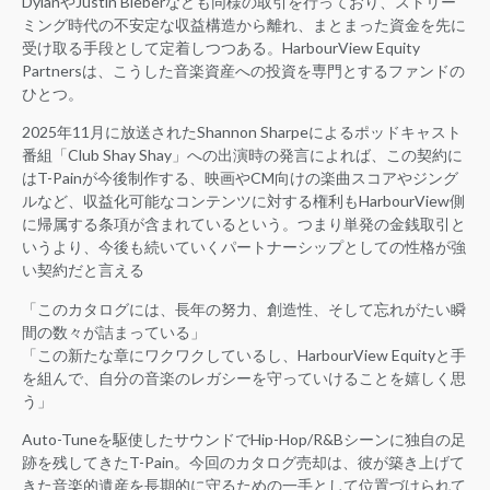
DylanやJustin Bieberなども同様の取引を行っており、ストリー
ミング時代の不安定な収益構造から離れ、まとまった資金を先に
受け取る手段として定着しつつある。HarbourView Equity
Partnersは、こうした音楽資産への投資を専門とするファンドの
ひとつ。
2025年11月に放送されたShannon Sharpeによるポッドキャスト
番組「Club Shay Shay」への出演時の発言によれば、この契約に
はT-Painが今後制作する、映画やCM向けの楽曲スコアやジング
ルなど、収益化可能なコンテンツに対する権利もHarbourView側
に帰属する条項が含まれているという。つまり単発の金銭取引と
いうより、今後も続いていくパートナーシップとしての性格が強
い契約だと言える
「このカタログには、長年の努力、創造性、そして忘れがたい瞬
間の数々が詰まっている」
「この新たな章にワクワクしているし、HarbourView Equityと手
を組んで、自分の音楽のレガシーを守っていけることを嬉しく思
う」
Auto-Tuneを駆使したサウンドでHip-Hop/R&Bシーンに独自の足
跡を残してきたT-Pain。今回のカタログ売却は、彼が築き上げて
きた音楽的遺産を長期的に守るための一手として位置づけられて