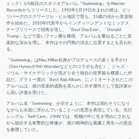
ミック）が5枚目のスタジオアルバム『Swimming』をWarner
Recordsからリリースした。1992年1月19日生まれの彼は、ピッ
ツバーグのスクワーリル・ヒル地区で育ち、15歳の頃から音楽制
作を始めた。2010年代前半からインディペンデントなミックス
テープリリースで頭角を現し、「Best Day Ever」「Donald
Trump」などで若いファン層を獲得。アルバムを重ねるごとに音
楽的な深みを増し、本作はその円熟の頂点に位置するとも言われ
る。
『Swimming』はMac Miller自身がプロデュースの多くを手がけ
（Dev Hynesや9th Wonderなどとのコラボも含む）、ジャズ・
ソウル・サイケデリックが混ざり合う独自の世界観を構築した作
品だ。グラミー賞の「Best Rap Album」にノミネートされたこの
アルバムは、彼の音楽的成熟を高らかに示す傑作として批評家か
ら高い評価を受けた。
アルバム名「Swimming」が示すように、本作は溺れそうになり
ながらも水面に浮かんでいることへの意思を表現している。先行
シングル「Self Care」のMVでは、棺桶の中に生き埋めにされな
がら脱出する衝撃的な映像が、彼の精神的な葛藤と再生への意志
を象徴していた。