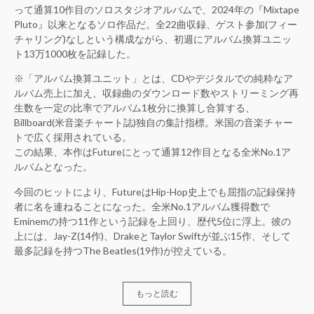
って通算10作目のソロスタジオアルバムで、2024年の『Mixtape
Pluto』以来となるソロ作品だ。全22曲収録、ゲスト参加(フィー
チャリング)なしという構成ながら、初週にアルバム換算ユニッ
ト13万1000枚を記録した。
※「アルバム換算ユニット」とは、CDやデジタルでの純粋なア
ルバム売上に加え、収録曲のダウンロード数やストリーミング再
生数を一定の比率でアルバム1枚分に換算し合算する、
Billboard(米音楽チャート誌)独自の集計指標。米国の音楽チャー
トで広く採用されている。
この結果、本作はFutureにとって通算12作目となる全米No.1ア
ルバムとなった。
今回のヒットにより、FutureはHip-Hop史上でも屈指の記録保持
者に名を連ねることになった。全米No.1アルバム獲得数で
Eminemの持つ11作という記録を上回り、歴代5位に浮上。彼の
上には、Jay-Z(14作)、DrakeとTaylor Swiftが並ぶ15作、そして
最多記録を持つThe Beatles(19作)が控えている。
もっと読む