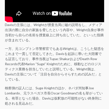
Davisの主張には、Wrightが捜査当局に嘘の説明をし、メディア
出演の際に自分の家族を脅したという内容や、Wright自身が事件
当初から自らの名前を捜査線上に持ち出していた、といった指摘
が含まれている。
一方、元コンプトン市警察官でもあるWrightは、こうした疑惑を
これまで一貫して否定してきた。Davisを起訴に導いた大陪審で
も証言しており、事件当夜はTupac ShakurおよびDeath Row
Records代表Marion “Suge” Knightのために、移動などのロジス
ティクス業務を担当していたと説明している。Wright側は、
Davisの主張について「注目を自分からそらすための試みだ」と
している。
検察側の証人には、Suge Knightのほか、ネバダ州知事Joe
Lombardo、元ラスベガス市長Oscar Goodmanの名も挙がってい
る。有罪となった場合、Davisは仮釈放の可能性がない終身刑に
処される見込みだ。