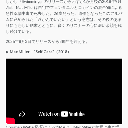
しかし『Swimming』のリリースからわずか1か月後の2018年9月
7日、Mac Millerは自宅でフェンタニルとコカインの混合物による
急性薬物中毒で死去した。26歳だった。遺作となったこのアルバ
ムに込められた「浮かんでいたい」という意志は、その後のあま
りにも悲しい結末とともに、多くのリスナーの心に深い余韻を残
し続けている。
2026年8月3日でリリースから8周年を迎える。
▶︎
Mac Miller – “Self Care”（2018）
Christian Weber監督による本MVは、Mac Millerが棺桶に生き埋