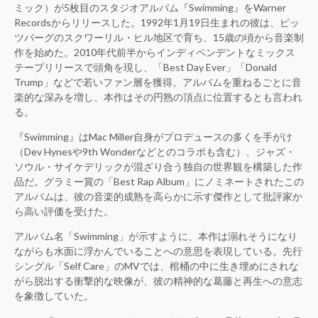
ミック）が5枚目のスタジオアルバム『Swimming』をWarner
Recordsからリリースした。1992年1月19日生まれの彼は、ピッ
ツバーグのスクワーリル・ヒル地区で育ち、15歳の頃から音楽制
作を始めた。2010年代前半からインディペンデントなミックス
テープリリースで頭角を現し、「Best Day Ever」「Donald
Trump」などで若いファン層を獲得。アルバムを重ねるごとに音
楽的な深みを増し、本作はその円熟の頂点に位置するとも言われ
る。
『Swimming』はMac Miller自身がプロデュースの多くを手がけ
（Dev Hynesや9th Wonderなどとのコラボも含む）、ジャズ・
ソウル・サイケデリックが混ざり合う独自の世界観を構築した作
品だ。グラミー賞の「Best Rap Album」にノミネートされたこの
アルバムは、彼の音楽的成熟を高らかに示す傑作として批評家か
ら高い評価を受けた。
アルバム名「Swimming」が示すように、本作は溺れそうになり
ながらも水面に浮かんでいることへの意思を表現している。先行
シングル「Self Care」のMVでは、棺桶の中に生き埋めにされな
がら脱出する衝撃的な映像が、彼の精神的な葛藤と再生への意志
を象徴していた。