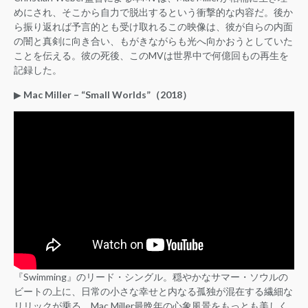
めにされ、そこから自力で脱出するという衝撃的な内容だ。後か
ら振り返れば予言的とも受け取れるこの映像は、彼が自らの内面
の闇と真剣に向き合い、もがきながらも光へ向かおうとしていた
ことを伝える。彼の死後、このMVは世界中で何億回もの再生を
記録した。
▶︎
Mac Miller – “Small Worlds”（2018）
『Swimming』のリード・シングル。穏やかなサマー・ソウルの
ビートの上に、日常の小さな幸せと内なる孤独が混在する繊細な
リリックが乗る。Mac Miller最晩年の心象風景をもっとも美しく