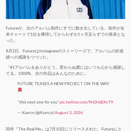
Futureが、次のアルバム制作にすでに動き出している。前作が全
米チャートで1位を獲得してからわずか1ヶ月足らずでの発表とな
った。
8月2日、FutureはInstagramのストーリーズで、アルバムの好成
績への感謝をつづった。
「#1アルバムをありがとう。変わらぬ愛にはいつも心から感謝し
てる。1000%、次の作品はみんなのために」
FUTURE TEASES A NEW PROJECT ON THE WAY
“this next one for you”
pic.twitter.com/9H2HzBXcY9
— Kurrco (@Kurrco)
August 3, 2026
同作『The Real Me』は7月10日にリリースされた、Futureにと