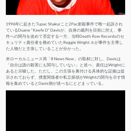
1996年に起きたTupac Shakurこと2Pac射殺事件で唯一起訴され
ているDuane “Keefe D” Davisが、自身の裁判を目前に控え、事
件への関与を改めて否定する一方、当時Death Row Recordsのセ
キュリティ責任者を務めていたReggie Wright Jr.が事件を主導し
た人物だと主張していることが分かった。
米ローカルニュース局「8 News Now」の取材に対し、Davisは
「自分は誰の殺害にも関与していない」と述べ、責任はWrightに
あると示唆した。ただし、この主張を裏付ける具体的な証拠は提
示されておらず、捜査関係者や私立探偵がWrightの関与を示す情
報を集めているとDavis側が述べるにとどまっている。