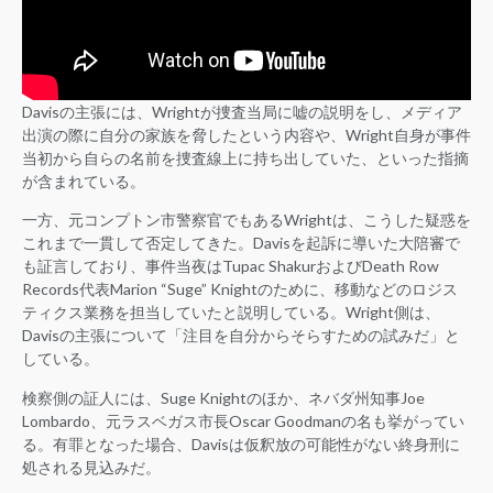
Davisの主張には、Wrightが捜査当局に嘘の説明をし、メディア
出演の際に自分の家族を脅したという内容や、Wright自身が事件
当初から自らの名前を捜査線上に持ち出していた、といった指摘
が含まれている。
一方、元コンプトン市警察官でもあるWrightは、こうした疑惑を
これまで一貫して否定してきた。Davisを起訴に導いた大陪審で
も証言しており、事件当夜はTupac ShakurおよびDeath Row
Records代表Marion “Suge” Knightのために、移動などのロジス
ティクス業務を担当していたと説明している。Wright側は、
Davisの主張について「注目を自分からそらすための試みだ」と
している。
検察側の証人には、Suge Knightのほか、ネバダ州知事Joe
Lombardo、元ラスベガス市長Oscar Goodmanの名も挙がってい
る。有罪となった場合、Davisは仮釈放の可能性がない終身刑に
処される見込みだ。