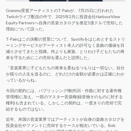
Grammy受賞アーティストのT-Painが、7月25日に行われた
Twitchライブ配信の中で、2025年2月に投資会社HarbourView
Equity Partnersへ自身の音楽カタログを推定1億ドルで売却した
理由について語った。
T-Painはこの決断の背景について、Spotifyをはじめとするストリ
ーミングサービスがアーティスト本人の許可なく楽曲の価値を目
減りさせてきたと指摘。何よりも家族、とりわけ子どもたちの将
来を守るためにこの売却を選んだと説明した。
「音楽業界に子どもたちの将来を委ねるつもりは一切ない。自分
が残りの人生を送るのに、どれだけの金額が必要かは正確にわか
っているからね」
今回の契約には、パブリッシング権(作詞・作曲に対する著作権
管理権)に加え、一部のマスター音源権(録音物そのものに対する
権利)も含まれている。しかしこの契約は、一度きりの売却で完
結するものではない。
近年、米国の音楽業界ではアーティストが自身の楽曲カタログを
投資会社やファンドに売却するケースが相次いでいる。Bob