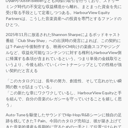
DylanやJustin Bieberなども同様の取引を行っており、ストリー
ミング時代の不安定な収益構造から離れ、まとまった資金を先に
受け取る手段として定着しつつある。HarbourView Equity
Partnersは、こうした音楽資産への投資を専門とするファンドの
ひとつ。
2025年11月に放送されたShannon Sharpeによるポッドキャスト
番組「Club Shay Shay」への出演時の発言によれば、この契約に
はT-Painが今後制作する、映画やCM向けの楽曲スコアやジング
ルなど、収益化可能なコンテンツに対する権利もHarbourView側
に帰属する条項が含まれているという。つまり単発の金銭取引と
いうより、今後も続いていくパートナーシップとしての性格が強
い契約だと言える
「このカタログには、長年の努力、創造性、そして忘れがたい瞬
間の数々が詰まっている」
「この新たな章にワクワクしているし、HarbourView Equityと手
を組んで、自分の音楽のレガシーを守っていけることを嬉しく思
う」
Auto-Tuneを駆使したサウンドでHip-Hop/R&Bシーンに独自の足
跡を残してきたT-Pain。今回のカタログ売却は、彼が築き上げて
きた音楽的遺産を長期的に守るための一手として位置づけられて