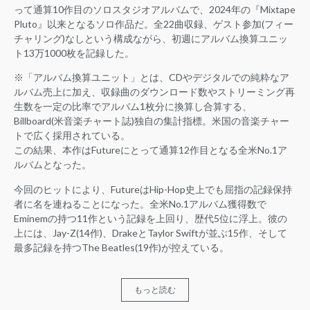
って通算10作目のソロスタジオアルバムで、2024年の『Mixtape
Pluto』以来となるソロ作品だ。全22曲収録、ゲスト参加(フィー
チャリング)なしという構成ながら、初週にアルバム換算ユニッ
ト13万1000枚を記録した。
※「アルバム換算ユニット」とは、CDやデジタルでの純粋なア
ルバム売上に加え、収録曲のダウンロード数やストリーミング再
生数を一定の比率でアルバム1枚分に換算し合算する、
Billboard(米音楽チャート誌)独自の集計指標。米国の音楽チャー
トで広く採用されている。
この結果、本作はFutureにとって通算12作目となる全米No.1ア
ルバムとなった。
今回のヒットにより、FutureはHip-Hop史上でも屈指の記録保持
者に名を連ねることになった。全米No.1アルバム獲得数で
Eminemの持つ11作という記録を上回り、歴代5位に浮上。彼の
上には、Jay-Z(14作)、DrakeとTaylor Swiftが並ぶ15作、そして
最多記録を持つThe Beatles(19作)が控えている。
もっと読む