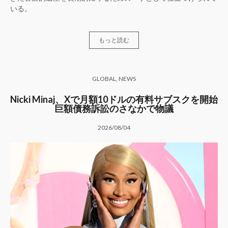
いる。
もっと読む
GLOBAL
,
NEWS
Nicki Minaj、Xで月額10ドルの有料サブスクを開始
巨額債務訴訟のさなかで物議
2026/08/04