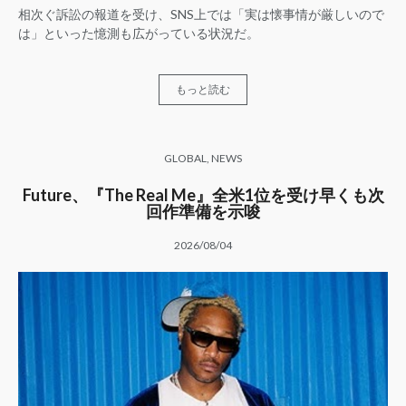
相次ぐ訴訟の報道を受け、SNS上では「実は懐事情が厳しいので
は」といった憶測も広がっている状況だ。
もっと読む
GLOBAL
,
NEWS
Future、『The Real Me』全米1位を受け早くも次
回作準備を示唆
2026/08/04