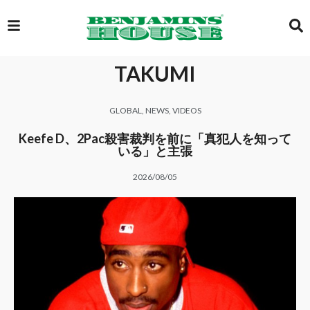
TAKUMI
EXCLUSIVE
GLOBAL
,
NEWS
,
VIDEOS
GLOBAL
Keefe D、2Pac殺害裁判を前に「真犯人を知って
いる」と主張
2026/08/05
VIDEOS
GALLERY
LOGIN