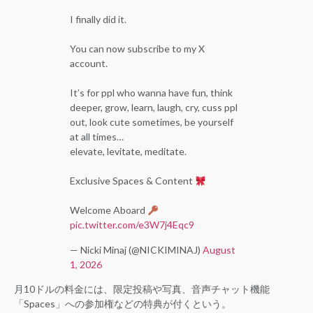
I finally did it.
You can now subscribe to my X
account.
It’s for ppl who wanna have fun, think
deeper, grow, learn, laugh, cry, cuss ppl
out, look cute sometimes, be yourself
at all times…
elevate, levitate, meditate.
Exclusive Spaces & Content
Welcome Aboard
pic.twitter.com/e3W7j4Eqc9
— Nicki Minaj (@NICKIMINAJ)
August
1, 2026
月10ドルの料金には、限定投稿や写真、音声チャット機能
「Spaces」への参加権などの特典が付くという。