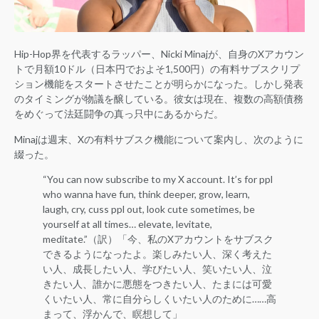
Hip-Hop界を代表するラッパー、Nicki Minajが、自身のXアカウン
トで月額10ドル（日本円でおよそ1,500円）の有料サブスクリプ
ション機能をスタートさせたことが明らかになった。しかし発表
のタイミングが物議を醸している。彼女は現在、複数の高額債務
をめぐって法廷闘争の真っ只中にあるからだ。
Minajは週末、Xの有料サブスク機能について案内し、次のように
綴った。
“You can now subscribe to my X account. It’s for ppl
who wanna have fun, think deeper, grow, learn,
laugh, cry, cuss ppl out, look cute sometimes, be
yourself at all times… elevate, levitate,
meditate.”（訳）「今、私のXアカウントをサブスク
できるようになったよ。楽しみたい人、深く考えた
い人、成長したい人、学びたい人、笑いたい人、泣
きたい人、誰かに悪態をつきたい人、たまには可愛
くいたい人、常に自分らしくいたい人のために……高
まって、浮かんで、瞑想して」