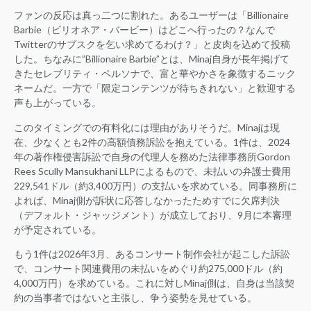
ファンの反応は真っ二つに割れた。あるユーザーは「Billionaire
Barbie（ビリオネア・バービー）はどこへ行ったの？なんで
Twitterのサブスクを乞い求めてるわけ？」と皮肉を込めて投稿
した。ちなみに”Billionaire Barbie”とは、Minaj自身が長年掲げて
きたセレブリティ・ペルソナで、富と華やかさを象徴するニック
ネームだ。一方で「限定コンテンツが待ちきれない」と歓迎する
声も上がっている。
このタイミングでの有料化には理由がありそうだ。Minajは現
在、少なくとも2件の高額債務訴訟を抱えている。1件は、2024
年の著作権侵害訴訟で自身の代理人を務めた法律事務所Gordon
Rees Scully Mansukhani LLPによるもので、未払いの弁護士費用
229,541ドル（約3,400万円）の支払いを求めている。同事務所に
よれば、Minaj側が訴状に応答しなかったためすでに欠席判決
（デフォルト・ジャッジメント）が成立しており、9月に本審理
が予定されている。
もう1件は2026年3月、あるコンサート制作会社が起こした訴訟
で、コンサート関連費用の未払いをめぐり約275,000ドル（約
4,000万円）を求めている。これに対しMinaj側は、自身は当該契
約の当事者ではないと主張し、争う姿勢を見せている。