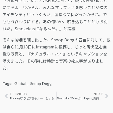
『お知らせしたいことがあるんだけど、吸うのやめること
にするよ。わかるよ。みんなマリファナを吸うことが俺の
アイデンティというくらい、密接な関係だったからね。で
ももう終わりにする。あの匂いや、咳き込むことともお別
れだ。Smokelessになるんだ。』と投稿
そんな物議を醸し出した、Snoop Doogの宣言に対して、彼
は自ら11月18日にInstagramに投稿し、じっと考え込む自
撮り写真と、『ナチュラル・ハイ』というキャプションを
添えました。その隣には時計と音楽の絵文字がありまし
た。
Tags:
Global
,
Snoop Dogg
PREVIOUS
NEXT
Drakeがアラビア語をルーツとするトロントのスラングのタトゥーを顔に入れる
Shaquille O’Nealが、Pepsiの新商品「Pepsi Minis」でSkee-Loとコラボレーション