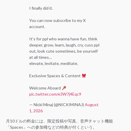
I finally did it.
You can now subscribe to my X
account.
It’s for ppl who wanna have fun, think
deeper, grow, learn, laugh, cry, cuss ppl
out, look cute sometimes, be yourself
at all times…
elevate, levitate, meditate.
Exclusive Spaces & Content
Welcome Aboard
pic.twitter.com/e3W7j4Eqc9
— Nicki Minaj (@NICKIMINAJ)
August
1, 2026
月10ドルの料金には、限定投稿や写真、音声チャット機能
「Spaces」への参加権などの特典が付くという。