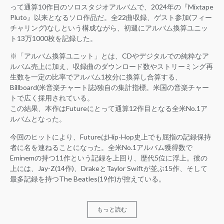
って通算10作目のソロスタジオアルバムで、2024年の『Mixtape
Pluto』以来となるソロ作品だ。全22曲収録、ゲスト参加(フィー
チャリング)なしという構成ながら、初週にアルバム換算ユニッ
ト13万1000枚を記録した。
※「アルバム換算ユニット」とは、CDやデジタルでの純粋なア
ルバム売上に加え、収録曲のダウンロード数やストリーミング再
生数を一定の比率でアルバム1枚分に換算し合算する、
Billboard(米音楽チャート誌)独自の集計指標。米国の音楽チャー
トで広く採用されている。
この結果、本作はFutureにとって通算12作目となる全米No.1ア
ルバムとなった。
今回のヒットにより、FutureはHip-Hop史上でも屈指の記録保持
者に名を連ねることになった。全米No.1アルバム獲得数で
Eminemの持つ11作という記録を上回り、歴代5位に浮上。彼の
上には、Jay-Z(14作)、DrakeとTaylor Swiftが並ぶ15作、そして
最多記録を持つThe Beatles(19作)が控えている。
もっと読む