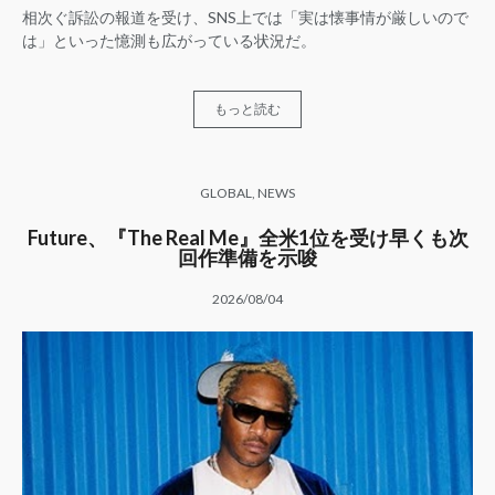
相次ぐ訴訟の報道を受け、SNS上では「実は懐事情が厳しいので
は」といった憶測も広がっている状況だ。
もっと読む
GLOBAL
,
NEWS
Future、『The Real Me』全米1位を受け早くも次
回作準備を示唆
2026/08/04