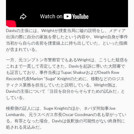
Davisの主張には、Wrightが捜査当局に嘘の説明をし、メディア
出演の際に自分の家族を脅したという内容や、Wright自身が事件
当初から自らの名前を捜査線上に持ち出していた、といった指摘
が含まれている。
一方、元コンプトン市警察官でもあるWrightは、こうした疑惑を
これまで一貫して否定してきた。Davisを起訴に導いた大陪審で
も証言しており、事件当夜はTupac ShakurおよびDeath Row
Records代表Marion “Suge” Knightのために、移動などのロジス
ティクス業務を担当していたと説明している。Wright側は、
Davisの主張について「注目を自分からそらすための試みだ」と
している。
検察側の証人には、Suge Knightのほか、ネバダ州知事Joe
Lombardo、元ラスベガス市長Oscar Goodmanの名も挙がってい
る。有罪となった場合、Davisは仮釈放の可能性がない終身刑に
処される見込みだ。