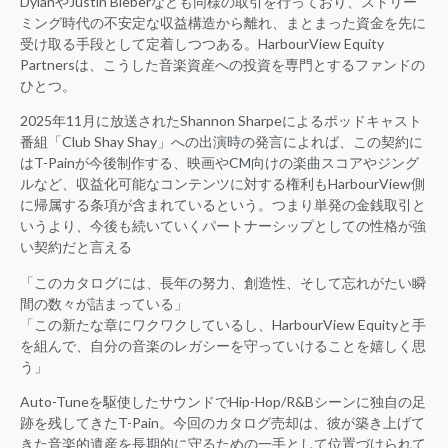
DylanやJustin Bieberなども同様の取引を行っており、ストリー
ミング時代の不安定な収益構造から離れ、まとまった資金を先に
受け取る手段として定着しつつある。HarbourView Equity
Partnersは、こうした音楽資産への投資を専門とするファンドの
ひとつ。
2025年11月に放送されたShannon Sharpeによるポッドキャスト
番組「Club Shay Shay」への出演時の発言によれば、この契約に
はT-Painが今後制作する、映画やCM向けの楽曲スコアやジング
ルなど、収益化可能なコンテンツに対する権利もHarbourView側
に帰属する条項が含まれているという。つまり単発の金銭取引と
いうより、今後も続いていくパートナーシップとしての性格が強
い契約だと言える
「このカタログには、長年の努力、創造性、そして忘れがたい瞬
間の数々が詰まっている」
「この新たな章にワクワクしているし、HarbourView Equityと手
を組んで、自分の音楽のレガシーを守っていけることを嬉しく思
う」
Auto-Tuneを駆使したサウンドでHip-Hop/R&Bシーンに独自の足
跡を残してきたT-Pain。今回のカタログ売却は、彼が築き上げて
きた音楽的遺産を長期的に守るための一手として位置づけられて