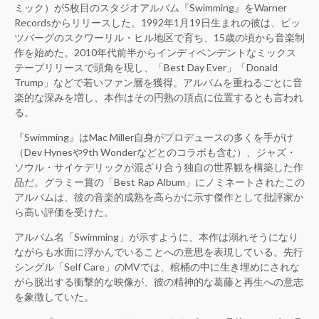
ミック）が5枚目のスタジオアルバム『Swimming』をWarner
Recordsからリリースした。1992年1月19日生まれの彼は、ピッ
ツバーグのスクワーリル・ヒル地区で育ち、15歳の頃から音楽制
作を始めた。2010年代前半からインディペンデントなミックス
テープリリースで頭角を現し、「Best Day Ever」「Donald
Trump」などで若いファン層を獲得。アルバムを重ねるごとに音
楽的な深みを増し、本作はその円熟の頂点に位置するとも言われ
る。
『Swimming』はMac Miller自身がプロデュースの多くを手がけ
（Dev Hynesや9th Wonderなどとのコラボも含む）、ジャズ・
ソウル・サイケデリックが混ざり合う独自の世界観を構築した作
品だ。グラミー賞の「Best Rap Album」にノミネートされたこの
アルバムは、彼の音楽的成熟を高らかに示す傑作として批評家か
ら高い評価を受けた。
アルバム名「Swimming」が示すように、本作は溺れそうになり
ながらも水面に浮かんでいることへの意思を表現している。先行
シングル「Self Care」のMVでは、棺桶の中に生き埋めにされな
がら脱出する衝撃的な映像が、彼の精神的な葛藤と再生への意志
を象徴していた。