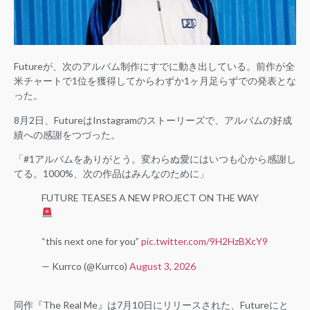
Futureが、次のアルバム制作にすでに動き出している。前作が全
米チャートで1位を獲得してからわずか1ヶ月足らずでの発表とな
った。
8月2日、FutureはInstagramのストーリーズで、アルバムの好成
績への感謝をつづった。
「#1アルバムをありがとう。変わらぬ愛にはいつも心から感謝し
てる。1000%、次の作品はみんなのために」
FUTURE TEASES A NEW PROJECT ON THE WAY
“this next one for you”
pic.twitter.com/9H2HzBXcY9
— Kurrco (@Kurrco)
August 3, 2026
同作『The Real Me』は7月10日にリリースされた、Futureにと