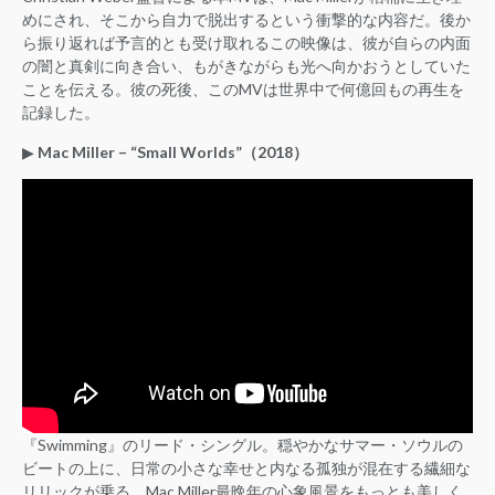
めにされ、そこから自力で脱出するという衝撃的な内容だ。後か
ら振り返れば予言的とも受け取れるこの映像は、彼が自らの内面
の闇と真剣に向き合い、もがきながらも光へ向かおうとしていた
ことを伝える。彼の死後、このMVは世界中で何億回もの再生を
記録した。
▶︎
Mac Miller – “Small Worlds”（2018）
『Swimming』のリード・シングル。穏やかなサマー・ソウルの
ビートの上に、日常の小さな幸せと内なる孤独が混在する繊細な
リリックが乗る。Mac Miller最晩年の心象風景をもっとも美しく