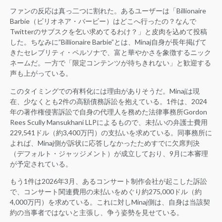
ファンの反応は真っ二つに割れた。あるユーザーは「Billionaire
Barbie（ビリオネア・バービー）はどこへ行ったの？なんで
Twitterのサブスクを乞い求めてるわけ？」と皮肉を込めて投稿
した。ちなみに”Billionaire Barbie”とは、Minaj自身が長年掲げて
きたセレブリティ・ペルソナで、富と華やかさを象徴するニック
ネームだ。一方で「限定コンテンツが待ちきれない」と歓迎する
声も上がっている。
このタイミングでの有料化には理由がありそうだ。Minajは現
在、少なくとも2件の高額債務訴訟を抱えている。1件は、2024
年の著作権侵害訴訟で自身の代理人を務めた法律事務所Gordon
Rees Scully Mansukhani LLPによるもので、未払いの弁護士費用
229,541ドル（約3,400万円）の支払いを求めている。同事務所に
よれば、Minaj側が訴状に応答しなかったためすでに欠席判決
（デフォルト・ジャッジメント）が成立しており、9月に本審理
が予定されている。
もう1件は2026年3月、あるコンサート制作会社が起こした訴訟
で、コンサート関連費用の未払いをめぐり約275,000ドル（約
4,000万円）を求めている。これに対しMinaj側は、自身は当該契
約の当事者ではないと主張し、争う姿勢を見せている。