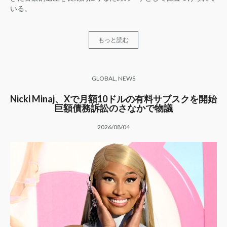
いる。
もっと読む
GLOBAL
,
NEWS
Nicki Minaj、Xで月額10ドルの有料サブスクを開始
巨額債務訴訟のさなかで物議
2026/08/04