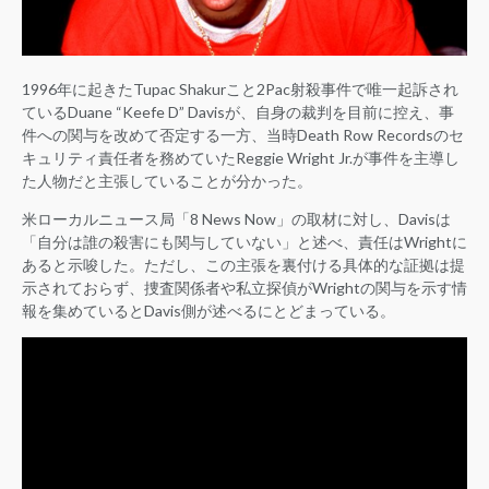
1996年に起きたTupac Shakurこと2Pac射殺事件で唯一起訴され
ているDuane “Keefe D” Davisが、自身の裁判を目前に控え、事
件への関与を改めて否定する一方、当時Death Row Recordsのセ
キュリティ責任者を務めていたReggie Wright Jr.が事件を主導し
た人物だと主張していることが分かった。
米ローカルニュース局「8 News Now」の取材に対し、Davisは
「自分は誰の殺害にも関与していない」と述べ、責任はWrightに
あると示唆した。ただし、この主張を裏付ける具体的な証拠は提
示されておらず、捜査関係者や私立探偵がWrightの関与を示す情
報を集めているとDavis側が述べるにとどまっている。