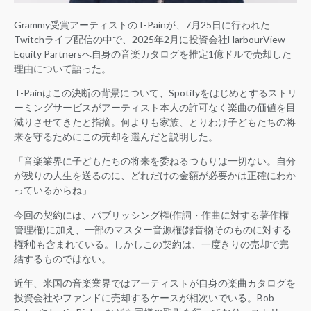
Grammy受賞アーティストのT-Painが、7月25日に行われた
Twitchライブ配信の中で、2025年2月に投資会社HarbourView
Equity Partnersへ自身の音楽カタログを推定1億ドルで売却した
理由について語った。
T-Painはこの決断の背景について、Spotifyをはじめとするストリ
ーミングサービスがアーティスト本人の許可なく楽曲の価値を目
減りさせてきたと指摘。何よりも家族、とりわけ子どもたちの将
来を守るためにこの売却を選んだと説明した。
「音楽業界に子どもたちの将来を委ねるつもりは一切ない。自分
が残りの人生を送るのに、どれだけの金額が必要かは正確にわか
っているからね」
今回の契約には、パブリッシング権(作詞・作曲に対する著作権
管理権)に加え、一部のマスター音源権(録音物そのものに対する
権利)も含まれている。しかしこの契約は、一度きりの売却で完
結するものではない。
近年、米国の音楽業界ではアーティストが自身の楽曲カタログを
投資会社やファンドに売却するケースが相次いでいる。Bob