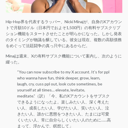
Hip-Hop界を代表するラッパー、Nicki Minajが、自身のXアカウン
トで月額10ドル（日本円でおよそ1,500円）の有料サブスクリプ
ション機能をスタートさせたことが明らかになった。しかし発表
のタイミングが物議を醸している。彼女は現在、複数の高額債務
をめぐって法廷闘争の真っ只中にあるからだ。
Minajは週末、Xの有料サブスク機能について案内し、次のように
綴った。
“You can now subscribe to my X account. It’s for ppl
who wanna have fun, think deeper, grow, learn,
laugh, cry, cuss ppl out, look cute sometimes, be
yourself at all times… elevate, levitate,
meditate.”（訳）「今、私のXアカウントをサブスク
できるようになったよ。楽しみたい人、深く考えた
い人、成長したい人、学びたい人、笑いたい人、泣
きたい人、誰かに悪態をつきたい人、たまには可愛
くいたい人、常に自分らしくいたい人のために……高
まって、浮かんで、瞑想して」