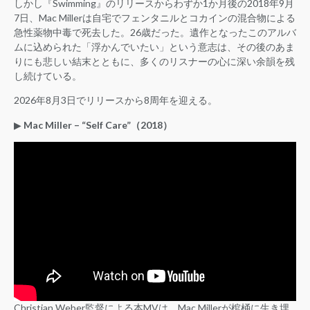
しかし『Swimming』のリリースからわずか1か月後の2018年9月
7日、Mac Millerは自宅でフェンタニルとコカインの混合物による
急性薬物中毒で死去した。26歳だった。遺作となったこのアルバ
ムに込められた「浮かんでいたい」という意志は、その後のあま
りにも悲しい結末とともに、多くのリスナーの心に深い余韻を残
し続けている。
2026年8月3日でリリースから8周年を迎える。
▶︎
Mac Miller – “Self Care”（2018）
Christian Weber監督による本MVは、Mac Millerが棺桶に生き埋