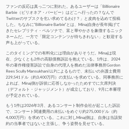
ファンの反応は真っ二つに割れた。あるユーザーは「Billionaire
Barbie（ビリオネア・バービー）はどこへ行ったの？なんで
Twitterのサブスクを乞い求めてるわけ？」と皮肉を込めて投稿
した。ちなみに”Billionaire Barbie”とは、Minaj自身が長年掲げて
きたセレブリティ・ペルソナで、富と華やかさを象徴するニック
ネームだ。一方で「限定コンテンツが待ちきれない」と歓迎する
声も上がっている。
このタイミングでの有料化には理由がありそうだ。Minajは現
在、少なくとも2件の高額債務訴訟を抱えている。1件は、2024
年の著作権侵害訴訟で自身の代理人を務めた法律事務所Gordon
Rees Scully Mansukhani LLPによるもので、未払いの弁護士費用
229,541ドル（約3,400万円）の支払いを求めている。同事務所に
よれば、Minaj側が訴状に応答しなかったためすでに欠席判決
（デフォルト・ジャッジメント）が成立しており、9月に本審理
が予定されている。
もう1件は2026年3月、あるコンサート制作会社が起こした訴訟
で、コンサート関連費用の未払いをめぐり約275,000ドル（約
4,000万円）を求めている。これに対しMinaj側は、自身は当該契
約の当事者ではないと主張し、争う姿勢を見せている。