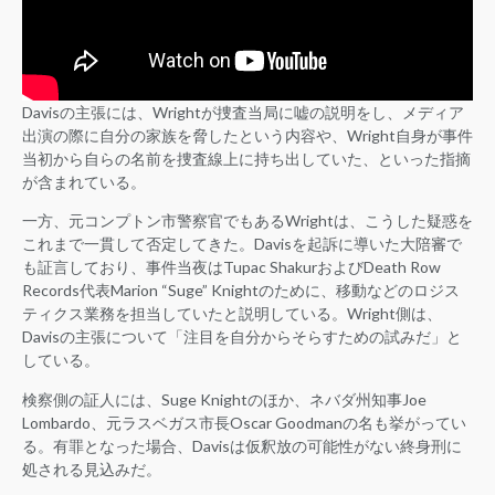
Davisの主張には、Wrightが捜査当局に嘘の説明をし、メディア
出演の際に自分の家族を脅したという内容や、Wright自身が事件
当初から自らの名前を捜査線上に持ち出していた、といった指摘
が含まれている。
一方、元コンプトン市警察官でもあるWrightは、こうした疑惑を
これまで一貫して否定してきた。Davisを起訴に導いた大陪審で
も証言しており、事件当夜はTupac ShakurおよびDeath Row
Records代表Marion “Suge” Knightのために、移動などのロジス
ティクス業務を担当していたと説明している。Wright側は、
Davisの主張について「注目を自分からそらすための試みだ」と
している。
検察側の証人には、Suge Knightのほか、ネバダ州知事Joe
Lombardo、元ラスベガス市長Oscar Goodmanの名も挙がってい
る。有罪となった場合、Davisは仮釈放の可能性がない終身刑に
処される見込みだ。