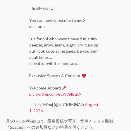
I finally did it.
You can now subscribe to my X
account.
It’s for ppl who wanna have fun, think
deeper, grow, learn, laugh, cry, cuss ppl
out, look cute sometimes, be yourself
at all times…
elevate, levitate, meditate.
Exclusive Spaces & Content
Welcome Aboard
pic.twitter.com/e3W7j4Eqc9
— Nicki Minaj (@NICKIMINAJ)
August
1, 2026
月10ドルの料金には、限定投稿や写真、音声チャット機能
「Spaces」への参加権などの特典が付くという。