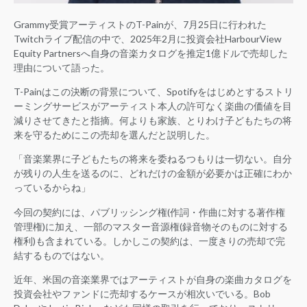
Grammy受賞アーティストのT-Painが、7月25日に行われた
Twitchライブ配信の中で、2025年2月に投資会社HarbourView
Equity Partnersへ自身の音楽カタログを推定1億ドルで売却した
理由について語った。
T-Painはこの決断の背景について、Spotifyをはじめとするストリ
ーミングサービスがアーティスト本人の許可なく楽曲の価値を目
減りさせてきたと指摘。何よりも家族、とりわけ子どもたちの将
来を守るためにこの売却を選んだと説明した。
「音楽業界に子どもたちの将来を委ねるつもりは一切ない。自分
が残りの人生を送るのに、どれだけの金額が必要かは正確にわか
っているからね」
今回の契約には、パブリッシング権(作詞・作曲に対する著作権
管理権)に加え、一部のマスター音源権(録音物そのものに対する
権利)も含まれている。しかしこの契約は、一度きりの売却で完
結するものではない。
近年、米国の音楽業界ではアーティストが自身の楽曲カタログを
投資会社やファンドに売却するケースが相次いでいる。Bob