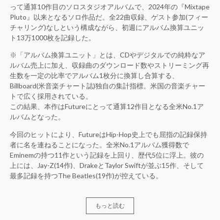
って通算10作目のソロスタジオアルバムで、2024年の『Mixtape
Pluto』以来となるソロ作品だ。全22曲収録、ゲスト参加(フィー
チャリング)なしという構成ながら、初週にアルバム換算ユニッ
ト13万1000枚を記録した。
※「アルバム換算ユニット」とは、CDやデジタルでの純粋なア
ルバム売上に加え、収録曲のダウンロード数やストリーミング再
生数を一定の比率でアルバム1枚分に換算し合算する、
Billboard(米音楽チャート誌)独自の集計指標。米国の音楽チャー
トで広く採用されている。
この結果、本作はFutureにとって通算12作目となる全米No.1ア
ルバムとなった。
今回のヒットにより、FutureはHip-Hop史上でも屈指の記録保持
者に名を連ねることになった。全米No.1アルバム獲得数で
Eminemの持つ11作という記録を上回り、歴代5位に浮上。彼の
上には、Jay-Z(14作)、DrakeとTaylor Swiftが並ぶ15作、そして
最多記録を持つThe Beatles(19作)が控えている。
もっと読む