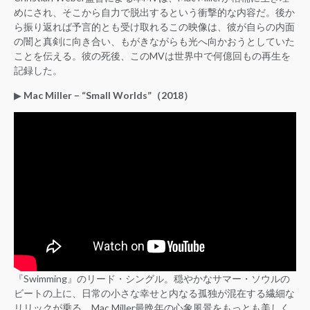
めにされ、そこから自力で脱出するという衝撃的な内容だ。後か
ら振り返れば予言的とも受け取れるこの映像は、彼が自らの内面
の闇と真剣に向き合い、もがきながらも光へ向かおうとしていた
ことを伝える。彼の死後、このMVは世界中で何億回もの再生を
記録した。
▶︎
Mac Miller – “Small Worlds”（2018）
『Swimming』のリード・シングル。穏やかなサマー・ソウルの
ビートの上に、日常の小さな幸せと内なる孤独が混在する繊細な
リリックが乗る。Mac Miller最晩年の心象風景をもっとも美しく