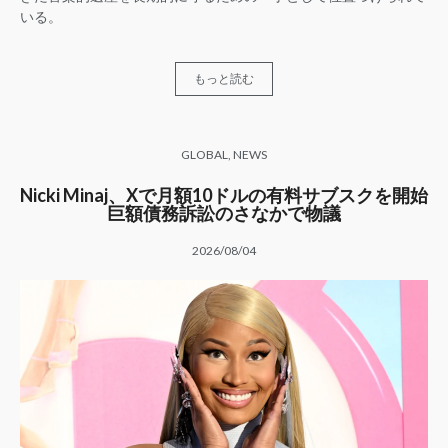
いる。
もっと読む
GLOBAL
,
NEWS
Nicki Minaj、Xで月額10ドルの有料サブスクを開始
巨額債務訴訟のさなかで物議
2026/08/04