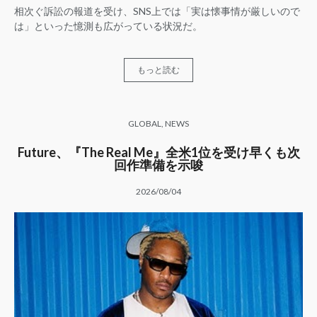
相次ぐ訴訟の報道を受け、SNS上では「実は懐事情が厳しいので
は」といった憶測も広がっている状況だ。
もっと読む
GLOBAL
,
NEWS
Future、『The Real Me』全米1位を受け早くも次
回作準備を示唆
2026/08/04