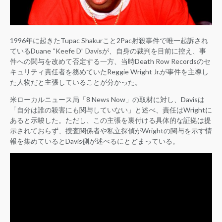
1996年に起きたTupac Shakurこと2Pac射殺事件で唯一起訴され
ているDuane “Keefe D” Davisが、自身の裁判を目前に控え、事
件への関与を改めて否定する一方、当時Death Row Recordsのセ
キュリティ責任者を務めていたReggie Wright Jr.が事件を主導し
た人物だと主張していることが分かった。
米ローカルニュース局「8 News Now」の取材に対し、Davisは
「自分は誰の殺害にも関与していない」と述べ、責任はWrightに
あると示唆した。ただし、この主張を裏付ける具体的な証拠は提
示されておらず、捜査関係者や私立探偵がWrightの関与を示す情
報を集めているとDavis側が述べるにとどまっている。