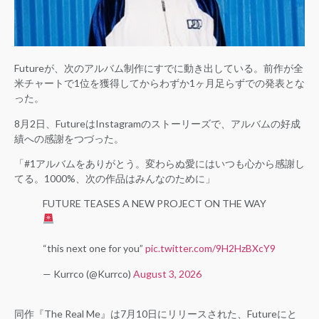
Futureが、次のアルバム制作にすでに動き出している。前作が全
米チャートで1位を獲得してからわずか1ヶ月足らずでの発表とな
った。
8月2日、FutureはInstagramのストーリーズで、アルバムの好成
績への感謝をつづった。
「#1アルバムをありがとう。変わらぬ愛にはいつも心から感謝し
てる。1000%、次の作品はみんなのために」
FUTURE TEASES A NEW PROJECT ON THE WAY
“this next one for you”
pic.twitter.com/9H2HzBXcY9
— Kurrco (@Kurrco)
August 3, 2026
同作『The Real Me』は7月10日にリリースされた、Futureにと