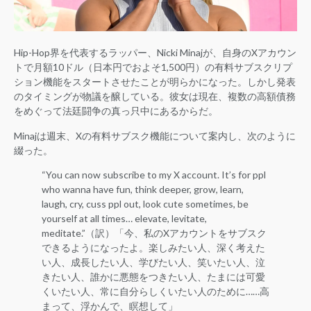
Hip-Hop界を代表するラッパー、Nicki Minajが、自身のXアカウン
トで月額10ドル（日本円でおよそ1,500円）の有料サブスクリプ
ション機能をスタートさせたことが明らかになった。しかし発表
のタイミングが物議を醸している。彼女は現在、複数の高額債務
をめぐって法廷闘争の真っ只中にあるからだ。
Minajは週末、Xの有料サブスク機能について案内し、次のように
綴った。
“You can now subscribe to my X account. It’s for ppl
who wanna have fun, think deeper, grow, learn,
laugh, cry, cuss ppl out, look cute sometimes, be
yourself at all times… elevate, levitate,
meditate.”（訳）「今、私のXアカウントをサブスク
できるようになったよ。楽しみたい人、深く考えた
い人、成長したい人、学びたい人、笑いたい人、泣
きたい人、誰かに悪態をつきたい人、たまには可愛
くいたい人、常に自分らしくいたい人のために……高
まって、浮かんで、瞑想して」