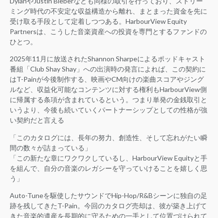
DylanやJustin Bieberなども同様の取引を行っており、ストリー
ミング時代の不安定な収益構造から離れ、まとまった資金を先に
受け取る手段として定着しつつある。HarbourView Equity
Partnersは、こうした音楽資産への投資を専門とするファンドの
ひとつ。
2025年11月に放送されたShannon Sharpeによるポッドキャスト
番組「Club Shay Shay」への出演時の発言によれば、この契約に
はT-Painが今後制作する、映画やCM向けの楽曲スコアやジング
ルなど、収益化可能なコンテンツに対する権利もHarbourView側
に帰属する条項が含まれているという。つまり単発の金銭取引と
いうより、今後も続いていくパートナーシップとしての性格が強
い契約だと言える
「このカタログには、長年の努力、創造性、そして忘れがたい瞬
間の数々が詰まっている」
「この新たな章にワクワクしているし、HarbourView Equityと手
を組んで、自分の音楽のレガシーを守っていけることを嬉しく思
う」
Auto-Tuneを駆使したサウンドでHip-Hop/R&Bシーンに独自の足
跡を残してきたT-Pain。今回のカタログ売却は、彼が築き上げて
きた音楽的遺産を長期的に守るための一手として位置づけられて