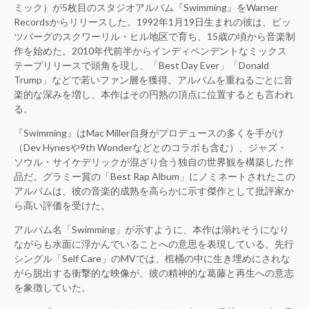
ミック）が5枚目のスタジオアルバム『Swimming』をWarner
Recordsからリリースした。1992年1月19日生まれの彼は、ピッ
ツバーグのスクワーリル・ヒル地区で育ち、15歳の頃から音楽制
作を始めた。2010年代前半からインディペンデントなミックス
テープリリースで頭角を現し、「Best Day Ever」「Donald
Trump」などで若いファン層を獲得。アルバムを重ねるごとに音
楽的な深みを増し、本作はその円熟の頂点に位置するとも言われ
る。
『Swimming』はMac Miller自身がプロデュースの多くを手がけ
（Dev Hynesや9th Wonderなどとのコラボも含む）、ジャズ・
ソウル・サイケデリックが混ざり合う独自の世界観を構築した作
品だ。グラミー賞の「Best Rap Album」にノミネートされたこの
アルバムは、彼の音楽的成熟を高らかに示す傑作として批評家か
ら高い評価を受けた。
アルバム名「Swimming」が示すように、本作は溺れそうになり
ながらも水面に浮かんでいることへの意思を表現している。先行
シングル「Self Care」のMVでは、棺桶の中に生き埋めにされな
がら脱出する衝撃的な映像が、彼の精神的な葛藤と再生への意志
を象徴していた。