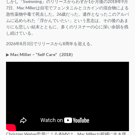
しかし『Swimming』のリリースからわずか1か月後の2018年9月
7日、Mac Millerは自宅でフェンタニルとコカインの混合物による
急性薬物中毒で死去した。26歳だった。遺作となったこのアルバ
ムに込められた「浮かんでいたい」という意志は、その後のあま
りにも悲しい結末とともに、多くのリスナーの心に深い余韻を残
し続けている。
2026年8月3日でリリースから8周年を迎える。
▶︎
Mac Miller – “Self Care”（2018）
Christian Weber監督による本MVは、Mac Millerが棺桶に生き埋