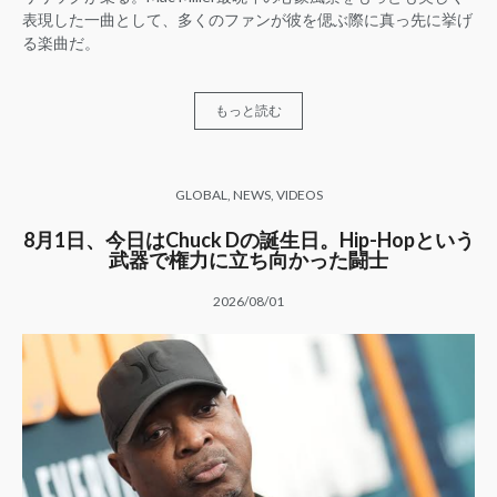
表現した一曲として、多くのファンが彼を偲ぶ際に真っ先に挙げ
る楽曲だ。
もっと読む
GLOBAL
,
NEWS
,
VIDEOS
8月1日、今日はChuck Dの誕生日。Hip-Hopという
武器で権力に立ち向かった闘士
2026/08/01