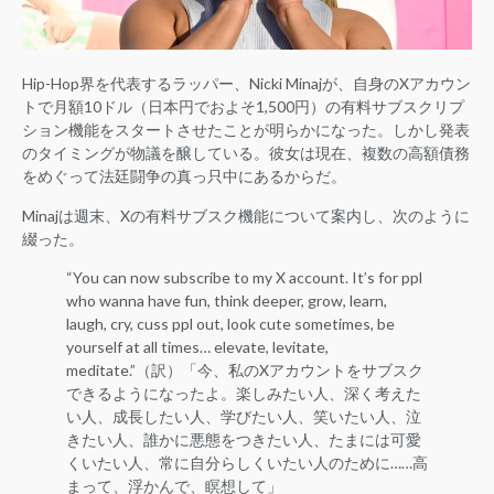
Hip-Hop界を代表するラッパー、Nicki Minajが、自身のXアカウン
トで月額10ドル（日本円でおよそ1,500円）の有料サブスクリプ
ション機能をスタートさせたことが明らかになった。しかし発表
のタイミングが物議を醸している。彼女は現在、複数の高額債務
をめぐって法廷闘争の真っ只中にあるからだ。
Minajは週末、Xの有料サブスク機能について案内し、次のように
綴った。
“You can now subscribe to my X account. It’s for ppl
who wanna have fun, think deeper, grow, learn,
laugh, cry, cuss ppl out, look cute sometimes, be
yourself at all times… elevate, levitate,
meditate.”（訳）「今、私のXアカウントをサブスク
できるようになったよ。楽しみたい人、深く考えた
い人、成長したい人、学びたい人、笑いたい人、泣
きたい人、誰かに悪態をつきたい人、たまには可愛
くいたい人、常に自分らしくいたい人のために……高
まって、浮かんで、瞑想して」