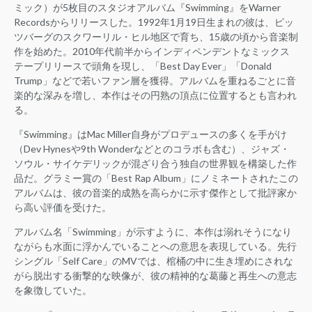
ミック）が5枚目のスタジオアルバム『Swimming』をWarner
Recordsからリリースした。1992年1月19日生まれの彼は、ピッ
ツバーグのスクワーリル・ヒル地区で育ち、15歳の頃から音楽制
作を始めた。2010年代前半からインディペンデントなミックス
テープリリースで頭角を現し、「Best Day Ever」「Donald
Trump」などで若いファン層を獲得。アルバムを重ねるごとに音
楽的な深みを増し、本作はその円熟の頂点に位置するとも言われ
る。
『Swimming』はMac Miller自身がプロデュースの多くを手がけ
（Dev Hynesや9th Wonderなどとのコラボも含む）、ジャズ・
ソウル・サイケデリックが混ざり合う独自の世界観を構築した作
品だ。グラミー賞の「Best Rap Album」にノミネートされたこの
アルバムは、彼の音楽的成熟を高らかに示す傑作として批評家か
ら高い評価を受けた。
アルバム名「Swimming」が示すように、本作は溺れそうになり
ながらも水面に浮かんでいることへの意思を表現している。先行
シングル「Self Care」のMVでは、棺桶の中に生き埋めにされな
がら脱出する衝撃的な映像が、彼の精神的な葛藤と再生への意志
を象徴していた。