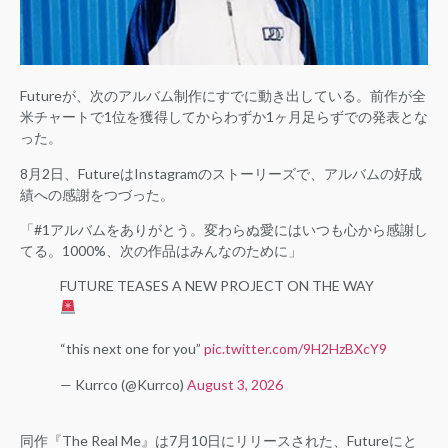
Futureが、次のアルバム制作にすでに動き出している。前作が全
米チャートで1位を獲得してからわずか1ヶ月足らずでの発表とな
った。
8月2日、FutureはInstagramのストーリーズで、アルバムの好成
績への感謝をつづった。
「#1アルバムをありがとう。変わらぬ愛にはいつも心から感謝し
てる。1000%、次の作品はみんなのために」
FUTURE TEASES A NEW PROJECT ON THE WAY
“this next one for you”
pic.twitter.com/9H2HzBXcY9
— Kurrco (@Kurrco)
August 3, 2026
同作『The Real Me』は7月10日にリリースされた、Futureにと