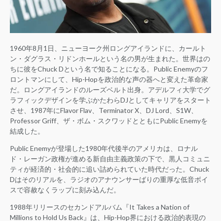
1960年8月1日、ニューヨーク州ロングアイランドに、カールト
ン・ダグラス・リドンホールという名の男が生まれた。世界はの
ちに彼をChuck Dという名で知ることになる。Public Enemyのフ
ロントマンにして、Hip-Hopを政治的な声の器へと変えた革命家
だ。ロングアイランドのルーズベルト出身。アデルフィ大学でグ
ラフィックデザインを学ぶかたわらDJとしてキャリアをスタート
させ、1987年にFlavor Flav、Terminator X、DJ Lord、S1W、
Professor Griff、ザ・ボム・スクワッドとともにPublic Enemyを
結成した。
Public Enemyが登場した1980年代後半のアメリカは、ロナル
ド・レーガン政権が進める新自由主義政策の下で、黒人コミュニ
ティが経済的・社会的に追い詰められていた時代だった。Chuck
Dはそのリアルを、ラジオのアナウンサーばりの重厚な低音ボイ
スで容赦なくラップに刻み込んだ。
1988年リリースのセカンドアルバム『It Takes a Nation of
Millions to Hold Us Back』は、Hip-Hop界における政治的表現の