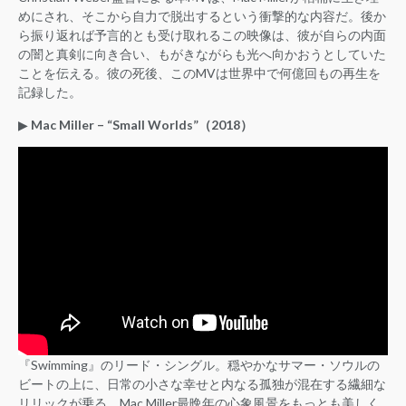
めにされ、そこから自力で脱出するという衝撃的な内容だ。後か
ら振り返れば予言的とも受け取れるこの映像は、彼が自らの内面
の闇と真剣に向き合い、もがきながらも光へ向かおうとしていた
ことを伝える。彼の死後、このMVは世界中で何億回もの再生を
記録した。
▶︎
Mac Miller – “Small Worlds”（2018）
『Swimming』のリード・シングル。穏やかなサマー・ソウルの
ビートの上に、日常の小さな幸せと内なる孤独が混在する繊細な
リリックが乗る。Mac Miller最晩年の心象風景をもっとも美しく