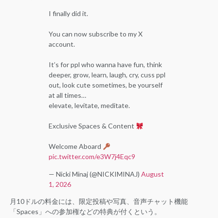
I finally did it.
You can now subscribe to my X
account.
It’s for ppl who wanna have fun, think
deeper, grow, learn, laugh, cry, cuss ppl
out, look cute sometimes, be yourself
at all times…
elevate, levitate, meditate.
Exclusive Spaces & Content
Welcome Aboard
pic.twitter.com/e3W7j4Eqc9
— Nicki Minaj (@NICKIMINAJ)
August
1, 2026
月10ドルの料金には、限定投稿や写真、音声チャット機能
「Spaces」への参加権などの特典が付くという。