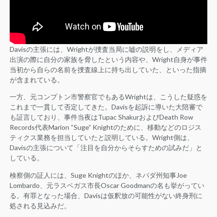
Davisの主張には、Wrightが捜査当局に嘘の説明をし、メディア
出演の際に自分の家族を脅したという内容や、Wright自身が事件
当初から自らの名前を捜査線上に持ち出していた、といった指摘
が含まれている。
一方、元コンプトン市警察官でもあるWrightは、こうした疑惑を
これまで一貫して否定してきた。Davisを起訴に導いた大陪審で
も証言しており、事件当夜はTupac ShakurおよびDeath Row
Records代表Marion “Suge” Knightのために、移動などのロジス
ティクス業務を担当していたと説明している。Wright側は、
Davisの主張について「注目を自分からそらすための試みだ」と
している。
検察側の証人には、Suge Knightのほか、ネバダ州知事Joe
Lombardo、元ラスベガス市長Oscar Goodmanの名も挙がってい
る。有罪となった場合、Davisは仮釈放の可能性がない終身刑に
処される見込みだ。