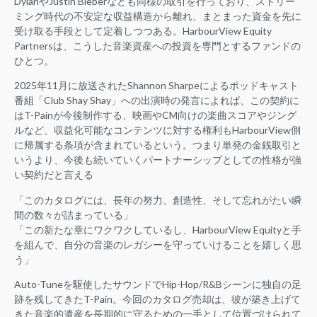
DylanやJustin Bieberなども同様の取引を行っており、ストリー
ミング時代の不安定な収益構造から離れ、まとまった資金を先に
受け取る手段として定着しつつある。HarbourView Equity
Partnersは、こうした音楽資産への投資を専門とするファンドの
ひとつ。
2025年11月に放送されたShannon Sharpeによるポッドキャスト
番組「Club Shay Shay」への出演時の発言によれば、この契約に
はT-Painが今後制作する、映画やCM向けの楽曲スコアやジング
ルなど、収益化可能なコンテンツに対する権利もHarbourView側
に帰属する条項が含まれているという。つまり単発の金銭取引と
いうより、今後も続いていくパートナーシップとしての性格が強
い契約だと言える
「このカタログには、長年の努力、創造性、そして忘れがたい瞬
間の数々が詰まっている」
「この新たな章にワクワクしているし、HarbourView Equityと手
を組んで、自分の音楽のレガシーを守っていけることを嬉しく思
う」
Auto-Tuneを駆使したサウンドでHip-Hop/R&Bシーンに独自の足
跡を残してきたT-Pain。今回のカタログ売却は、彼が築き上げて
きた音楽的遺産を長期的に守るための一手として位置づけられて