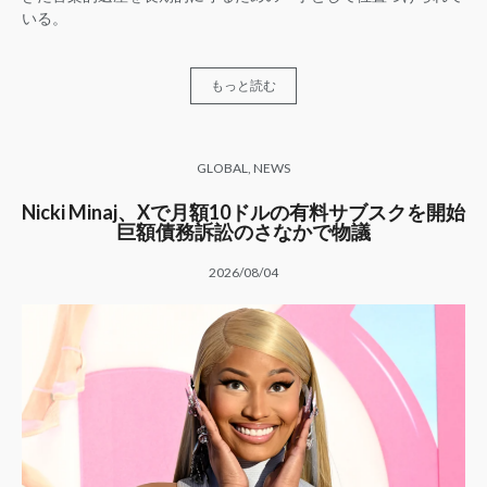
いる。
もっと読む
GLOBAL
,
NEWS
Nicki Minaj、Xで月額10ドルの有料サブスクを開始
巨額債務訴訟のさなかで物議
2026/08/04