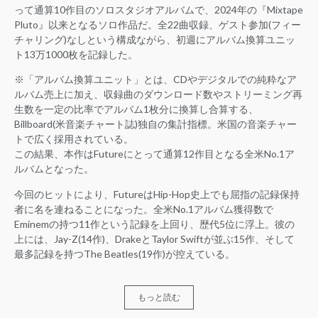
って通算10作目のソロスタジオアルバムで、2024年の『Mixtape
Pluto』以来となるソロ作品だ。全22曲収録、ゲスト参加(フィー
チャリング)なしという構成ながら、初週にアルバム換算ユニッ
ト13万1000枚を記録した。
※「アルバム換算ユニット」とは、CDやデジタルでの純粋なア
ルバム売上に加え、収録曲のダウンロード数やストリーミング再
生数を一定の比率でアルバム1枚分に換算し合算する、
Billboard(米音楽チャート誌)独自の集計指標。米国の音楽チャー
トで広く採用されている。
この結果、本作はFutureにとって通算12作目となる全米No.1ア
ルバムとなった。
今回のヒットにより、FutureはHip-Hop史上でも屈指の記録保持
者に名を連ねることになった。全米No.1アルバム獲得数で
Eminemの持つ11作という記録を上回り、歴代5位に浮上。彼の
上には、Jay-Z(14作)、DrakeとTaylor Swiftが並ぶ15作、そして
最多記録を持つThe Beatles(19作)が控えている。
もっと読む