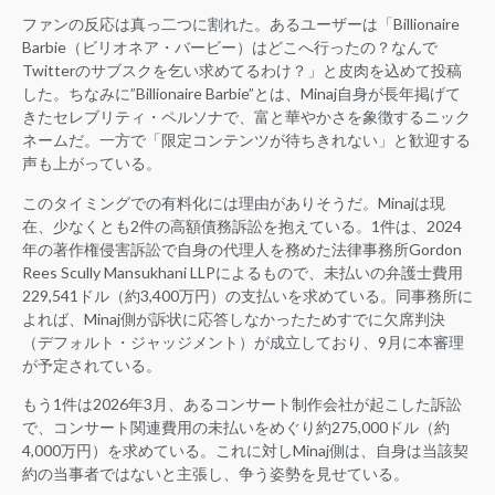
ファンの反応は真っ二つに割れた。あるユーザーは「Billionaire
Barbie（ビリオネア・バービー）はどこへ行ったの？なんで
Twitterのサブスクを乞い求めてるわけ？」と皮肉を込めて投稿
した。ちなみに”Billionaire Barbie”とは、Minaj自身が長年掲げて
きたセレブリティ・ペルソナで、富と華やかさを象徴するニック
ネームだ。一方で「限定コンテンツが待ちきれない」と歓迎する
声も上がっている。
このタイミングでの有料化には理由がありそうだ。Minajは現
在、少なくとも2件の高額債務訴訟を抱えている。1件は、2024
年の著作権侵害訴訟で自身の代理人を務めた法律事務所Gordon
Rees Scully Mansukhani LLPによるもので、未払いの弁護士費用
229,541ドル（約3,400万円）の支払いを求めている。同事務所に
よれば、Minaj側が訴状に応答しなかったためすでに欠席判決
（デフォルト・ジャッジメント）が成立しており、9月に本審理
が予定されている。
もう1件は2026年3月、あるコンサート制作会社が起こした訴訟
で、コンサート関連費用の未払いをめぐり約275,000ドル（約
4,000万円）を求めている。これに対しMinaj側は、自身は当該契
約の当事者ではないと主張し、争う姿勢を見せている。