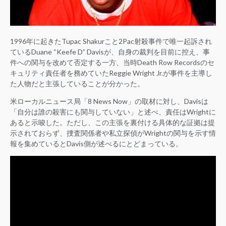
1996年に起きたTupac Shakurこと2Pac射殺事件で唯一起訴され
ているDuane “Keefe D” Davisが、自身の裁判を目前に控え、事
件への関与を改めて否定する一方、当時Death Row Recordsのセ
キュリティ責任者を務めていたReggie Wright Jr.が事件を主導し
た人物だと主張していることが分かった。
米ローカルニュース局「8 News Now」の取材に対し、Davisは
「自分は誰の殺害にも関与していない」と述べ、責任はWrightに
あると示唆した。ただし、この主張を裏付ける具体的な証拠は提
示されておらず、捜査関係者や私立探偵がWrightの関与を示す情
報を集めているとDavis側が述べるにとどまっている。