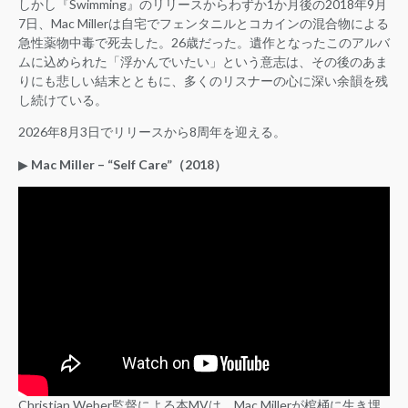
しかし『Swimming』のリリースからわずか1か月後の2018年9月
7日、Mac Millerは自宅でフェンタニルとコカインの混合物による
急性薬物中毒で死去した。26歳だった。遺作となったこのアルバ
ムに込められた「浮かんでいたい」という意志は、その後のあま
りにも悲しい結末とともに、多くのリスナーの心に深い余韻を残
し続けている。
2026年8月3日でリリースから8周年を迎える。
▶︎
Mac Miller – “Self Care”（2018）
Christian Weber監督による本MVは、Mac Millerが棺桶に生き埋