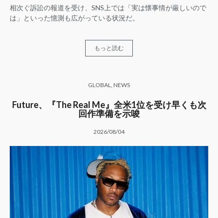
相次ぐ訴訟の報道を受け、SNS上では「実は懐事情が厳しいので
は」といった憶測も広がっている状況だ。
もっと読む
GLOBAL
,
NEWS
Future、『The Real Me』全米1位を受け早くも次
回作準備を示唆
2026/08/04