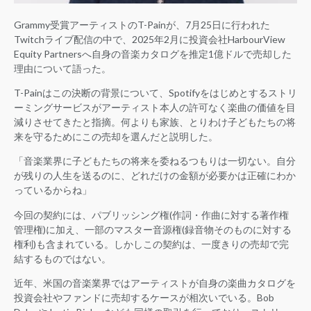
Grammy受賞アーティストのT-Painが、7月25日に行われた
Twitchライブ配信の中で、2025年2月に投資会社HarbourView
Equity Partnersへ自身の音楽カタログを推定1億ドルで売却した
理由について語った。
T-Painはこの決断の背景について、Spotifyをはじめとするストリ
ーミングサービスがアーティスト本人の許可なく楽曲の価値を目
減りさせてきたと指摘。何よりも家族、とりわけ子どもたちの将
来を守るためにこの売却を選んだと説明した。
「音楽業界に子どもたちの将来を委ねるつもりは一切ない。自分
が残りの人生を送るのに、どれだけの金額が必要かは正確にわか
っているからね」
今回の契約には、パブリッシング権(作詞・作曲に対する著作権
管理権)に加え、一部のマスター音源権(録音物そのものに対する
権利)も含まれている。しかしこの契約は、一度きりの売却で完
結するものではない。
近年、米国の音楽業界ではアーティストが自身の楽曲カタログを
投資会社やファンドに売却するケースが相次いでいる。Bob