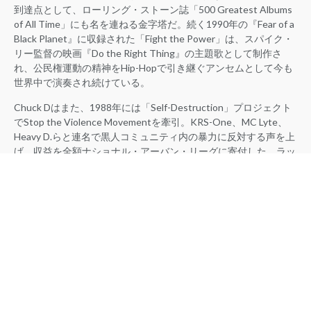
到達点として、ローリング・ストーン誌「500 Greatest Albums
of All Time」にも名を連ねる金字塔だ。続く1990年の『Fear of a
Black Planet』に収録された「Fight the Power」は、スパイク・
リー監督の映画『Do the Right Thing』の主題歌として制作さ
れ、公民権運動の精神をHip-Hopで引き継ぐアンセムとして今も
世界中で演奏され続けている。
Chuck Dはまた、1988年には「Self-Destruction」プロジェクト
でStop the Violence Movementを牽引。KRS-One、MC Lyte、
Heavy D.らと連名で黒人コミュニティ内の暴力に反対する声を上
げ、収益を全額ナショナル・アーバン・リーグに寄付した。ラッ
パーであると同時に活動家であり、思想家でもあった彼の存在
は、Hip-Hopが単なるポップミュージックを超えた社会変革のツ
ールであることを証明してきた。
2026年、Chuck Dは生誕66周年を迎える。
▶︎ Public Enemy – “Fight the Power”（1989）