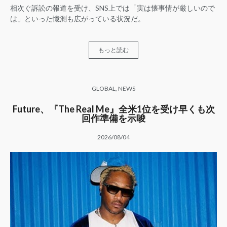
相次ぐ訴訟の報道を受け、SNS上では「実は懐事情が厳しいので
は」といった憶測も広がっている状況だ。
もっと読む
GLOBAL
,
NEWS
Future、『The Real Me』全米1位を受け早くも次
回作準備を示唆
2026/08/04