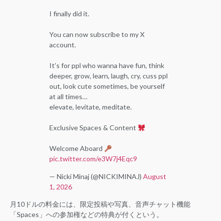
I finally did it.
You can now subscribe to my X
account.
It’s for ppl who wanna have fun, think
deeper, grow, learn, laugh, cry, cuss ppl
out, look cute sometimes, be yourself
at all times…
elevate, levitate, meditate.
Exclusive Spaces & Content
Welcome Aboard
pic.twitter.com/e3W7j4Eqc9
— Nicki Minaj (@NICKIMINAJ)
August
1, 2026
月10ドルの料金には、限定投稿や写真、音声チャット機能
「Spaces」への参加権などの特典が付くという。