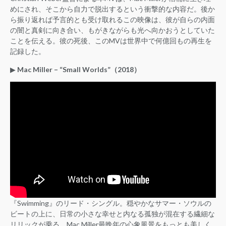
めにされ、そこから自力で脱出するという衝撃的な内容だ。後か
ら振り返れば予言的とも受け取れるこの映像は、彼が自らの内面
の闇と真剣に向き合い、もがきながらも光へ向かおうとしていた
ことを伝える。彼の死後、このMVは世界中で何億回もの再生を
記録した。
▶︎
Mac Miller – “Small Worlds”（2018）
『Swimming』のリード・シングル。穏やかなサマー・ソウルの
ビートの上に、日常の小さな幸せと内なる孤独が混在する繊細な
リリックが乗る。Mac Miller最晩年の心象風景をもっとも美しく