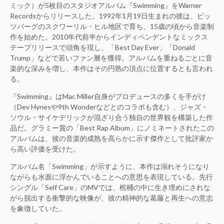
ミック）が5枚目のスタジオアルバム『Swimming』をWarner
Recordsからリリースした。1992年1月19日生まれの彼は、ピッ
ツバーグのスクワーリル・ヒル地区で育ち、15歳の頃から音楽制
作を始めた。2010年代前半からインディペンデントなミックス
テープリリースで頭角を現し、「Best Day Ever」「Donald
Trump」などで若いファン層を獲得。アルバムを重ねるごとに音
楽的な深みを増し、本作はその円熟の頂点に位置するとも言われ
る。
『Swimming』はMac Miller自身がプロデュースの多くを手がけ
（Dev Hynesや9th Wonderなどとのコラボも含む）、ジャズ・
ソウル・サイケデリックが混ざり合う独自の世界観を構築した作
品だ。グラミー賞の「Best Rap Album」にノミネートされたこの
アルバムは、彼の音楽的成熟を高らかに示す傑作として批評家か
ら高い評価を受けた。
アルバム名「Swimming」が示すように、本作は溺れそうになり
ながらも水面に浮かんでいることへの意思を表現している。先行
シングル「Self Care」のMVでは、棺桶の中に生き埋めにされな
がら脱出する衝撃的な映像が、彼の精神的な葛藤と再生への意志
を象徴していた。