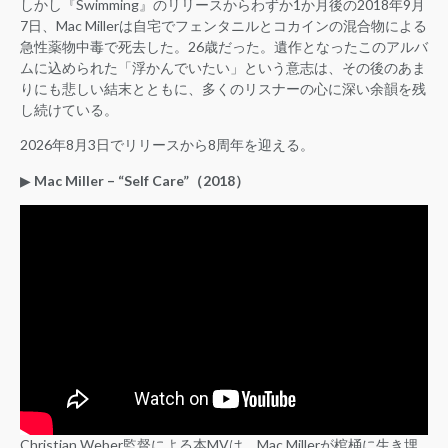
しかし『Swimming』のリリースからわずか1か月後の2018年9月
7日、Mac Millerは自宅でフェンタニルとコカインの混合物による
急性薬物中毒で死去した。26歳だった。遺作となったこのアルバ
ムに込められた「浮かんでいたい」という意志は、その後のあま
りにも悲しい結末とともに、多くのリスナーの心に深い余韻を残
し続けている。
2026年8月3日でリリースから8周年を迎える。
▶︎
Mac Miller – “Self Care”（2018）
Christian Weber監督による本MVは、Mac Millerが棺桶に生き埋