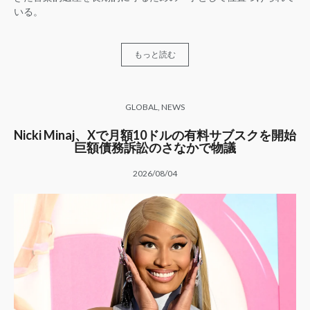
いる。
もっと読む
GLOBAL
,
NEWS
Nicki Minaj、Xで月額10ドルの有料サブスクを開始
巨額債務訴訟のさなかで物議
2026/08/04