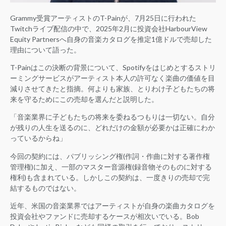
Grammy受賞アーティストのT-Painが、7月25日に行われた
Twitchライブ配信の中で、2025年2月に投資会社HarbourView
Equity Partnersへ自身の音楽カタログを推定1億ドルで売却した
理由について語った。
T-Painはこの決断の背景について、Spotifyをはじめとするストリ
ーミングサービスがアーティスト本人の許可なく楽曲の価値を目
減りさせてきたと指摘。何よりも家族、とりわけ子どもたちの将
来を守るためにこの売却を選んだと説明した。
「音楽業界に子どもたちの将来を委ねるつもりは一切ない。自分
が残りの人生を送るのに、どれだけの金額が必要かは正確にわか
っているからね」
今回の契約には、パブリッシング権(作詞・作曲に対する著作権
管理権)に加え、一部のマスター音源権(録音物そのものに対する
権利)も含まれている。しかしこの契約は、一度きりの売却で完
結するものではない。
近年、米国の音楽業界ではアーティストが自身の楽曲カタログを
投資会社やファンドに売却するケースが相次いでいる。Bob