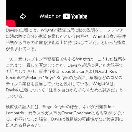
Davisの主張には、Wrightが捜査当局に嘘の説明をし、メディア
出演の際に自分の家族を脅したという内容や、Wright自身が事件
当初から自らの名前を捜査線上に持ち出していた、といった指摘
が含まれている。
一方、元コンプトン市警察官でもあるWrightは、こうした疑惑を
これまで一貫して否定してきた。Davisを起訴に導いた大陪審で
も証言しており、事件当夜はTupac ShakurおよびDeath Row
Records代表Marion “Suge” Knightのために、移動などのロジス
ティクス業務を担当していたと説明している。Wright側は、
Davisの主張について「注目を自分からそらすための試みだ」と
している。
検察側の証人には、Suge Knightのほか、ネバダ州知事Joe
Lombardo、元ラスベガス市長Oscar Goodmanの名も挙がってい
る。有罪となった場合、Davisは仮釈放の可能性がない終身刑に
処される見込みだ。