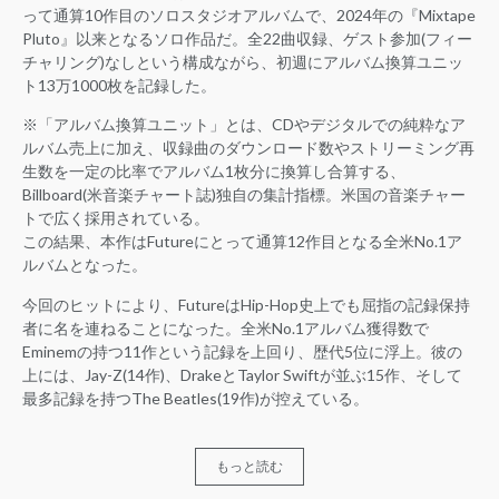
って通算10作目のソロスタジオアルバムで、2024年の『Mixtape
Pluto』以来となるソロ作品だ。全22曲収録、ゲスト参加(フィー
チャリング)なしという構成ながら、初週にアルバム換算ユニッ
ト13万1000枚を記録した。
※「アルバム換算ユニット」とは、CDやデジタルでの純粋なア
ルバム売上に加え、収録曲のダウンロード数やストリーミング再
生数を一定の比率でアルバム1枚分に換算し合算する、
Billboard(米音楽チャート誌)独自の集計指標。米国の音楽チャー
トで広く採用されている。
この結果、本作はFutureにとって通算12作目となる全米No.1ア
ルバムとなった。
今回のヒットにより、FutureはHip-Hop史上でも屈指の記録保持
者に名を連ねることになった。全米No.1アルバム獲得数で
Eminemの持つ11作という記録を上回り、歴代5位に浮上。彼の
上には、Jay-Z(14作)、DrakeとTaylor Swiftが並ぶ15作、そして
最多記録を持つThe Beatles(19作)が控えている。
もっと読む