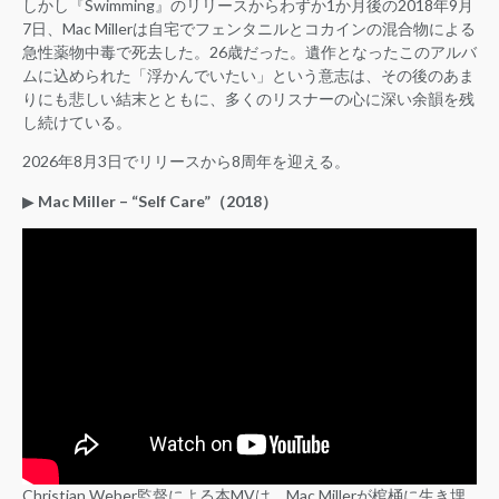
しかし『Swimming』のリリースからわずか1か月後の2018年9月
7日、Mac Millerは自宅でフェンタニルとコカインの混合物による
急性薬物中毒で死去した。26歳だった。遺作となったこのアルバ
ムに込められた「浮かんでいたい」という意志は、その後のあま
りにも悲しい結末とともに、多くのリスナーの心に深い余韻を残
し続けている。
2026年8月3日でリリースから8周年を迎える。
▶︎
Mac Miller – “Self Care”（2018）
Christian Weber監督による本MVは、Mac Millerが棺桶に生き埋