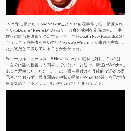
1996年に起きたTupac Shakurこと2Pac射殺事件で唯一起訴され
ているDuane “Keefe D” Davisが、自身の裁判を目前に控え、事
件への関与を改めて否定する一方、当時Death Row Recordsのセ
キュリティ責任者を務めていたReggie Wright Jr.が事件を主導し
た人物だと主張していることが分かった。
米ローカルニュース局「8 News Now」の取材に対し、Davisは
「自分は誰の殺害にも関与していない」と述べ、責任はWrightに
あると示唆した。ただし、この主張を裏付ける具体的な証拠は提
示されておらず、捜査関係者や私立探偵がWrightの関与を示す情
報を集めているとDavis側が述べるにとどまっている。