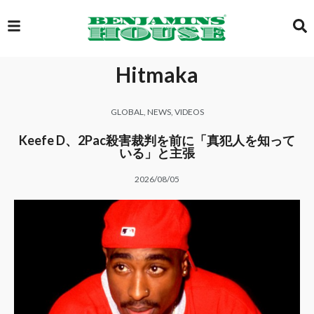
Hitmaka
EXCLUSIVE
GLOBAL
,
NEWS
,
VIDEOS
GLOBAL
Keefe D、2Pac殺害裁判を前に「真犯人を知って
いる」と主張
2026/08/05
VIDEOS
GALLERY
LOGIN