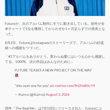
Futureが、次のアルバム制作にすでに動き出している。前作が全
米チャートで1位を獲得してからわずか1ヶ月足らずでの発表とな
った。
8月2日、FutureはInstagramのストーリーズで、アルバムの好成
績への感謝をつづった。
「#1アルバムをありがとう。変わらぬ愛にはいつも心から感謝し
てる。1000%、次の作品はみんなのために」
FUTURE TEASES A NEW PROJECT ON THE WAY
“this next one for you”
pic.twitter.com/9H2HzBXcY9
— Kurrco (@Kurrco)
August 3, 2026
同作『The Real Me』は7月10日にリリースされた、Futureにと