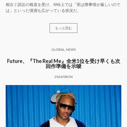
相次ぐ訴訟の報道を受け、SNS上では「実は懐事情が厳しいので
は」といった憶測も広がっている状況だ。
もっと読む
GLOBAL
,
NEWS
Future、『The Real Me』全米1位を受け早くも次
回作準備を示唆
2026/08/04