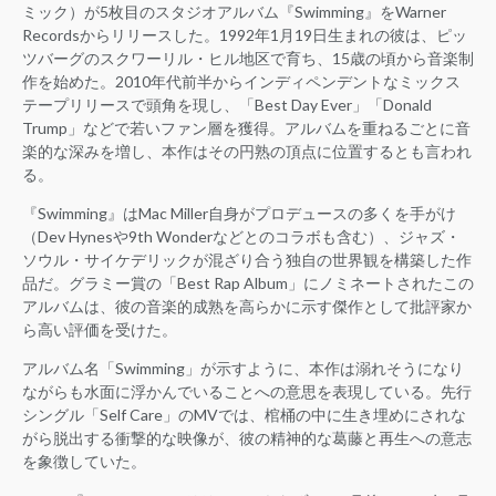
ミック）が5枚目のスタジオアルバム『Swimming』をWarner
Recordsからリリースした。1992年1月19日生まれの彼は、ピッ
ツバーグのスクワーリル・ヒル地区で育ち、15歳の頃から音楽制
作を始めた。2010年代前半からインディペンデントなミックス
テープリリースで頭角を現し、「Best Day Ever」「Donald
Trump」などで若いファン層を獲得。アルバムを重ねるごとに音
楽的な深みを増し、本作はその円熟の頂点に位置するとも言われ
る。
『Swimming』はMac Miller自身がプロデュースの多くを手がけ
（Dev Hynesや9th Wonderなどとのコラボも含む）、ジャズ・
ソウル・サイケデリックが混ざり合う独自の世界観を構築した作
品だ。グラミー賞の「Best Rap Album」にノミネートされたこの
アルバムは、彼の音楽的成熟を高らかに示す傑作として批評家か
ら高い評価を受けた。
アルバム名「Swimming」が示すように、本作は溺れそうになり
ながらも水面に浮かんでいることへの意思を表現している。先行
シングル「Self Care」のMVでは、棺桶の中に生き埋めにされな
がら脱出する衝撃的な映像が、彼の精神的な葛藤と再生への意志
を象徴していた。