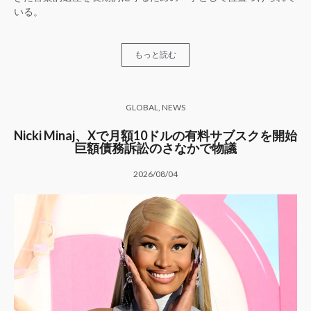
いる。
もっと読む
GLOBAL
,
NEWS
Nicki Minaj、Xで月額10ドルの有料サブスクを開始
巨額債務訴訟のさなかで物議
2026/08/04