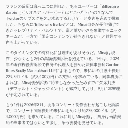
ファンの反応は真っ二つに割れた。あるユーザーは「Billionaire
Barbie（ビリオネア・バービー）はどこへ行ったの？なんで
Twitterのサブスクを乞い求めてるわけ？」と皮肉を込めて投稿
した。ちなみに”Billionaire Barbie”とは、Minaj自身が長年掲げて
きたセレブリティ・ペルソナで、富と華やかさを象徴するニック
ネームだ。一方で「限定コンテンツが待ちきれない」と歓迎する
声も上がっている。
このタイミングでの有料化には理由がありそうだ。Minajは現
在、少なくとも2件の高額債務訴訟を抱えている。1件は、2024
年の著作権侵害訴訟で自身の代理人を務めた法律事務所Gordon
Rees Scully Mansukhani LLPによるもので、未払いの弁護士費用
229,541ドル（約3,400万円）の支払いを求めている。同事務所に
よれば、Minaj側が訴状に応答しなかったためすでに欠席判決
（デフォルト・ジャッジメント）が成立しており、9月に本審理
が予定されている。
もう1件は2026年3月、あるコンサート制作会社が起こした訴訟
で、コンサート関連費用の未払いをめぐり約275,000ドル（約
4,000万円）を求めている。これに対しMinaj側は、自身は当該契
約の当事者ではないと主張し、争う姿勢を見せている。