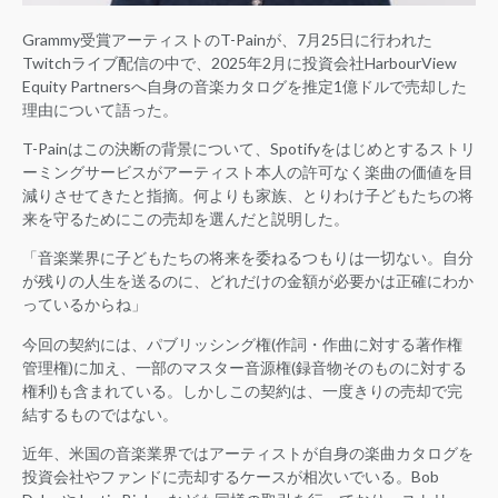
Grammy受賞アーティストのT-Painが、7月25日に行われた
Twitchライブ配信の中で、2025年2月に投資会社HarbourView
Equity Partnersへ自身の音楽カタログを推定1億ドルで売却した
理由について語った。
T-Painはこの決断の背景について、Spotifyをはじめとするストリ
ーミングサービスがアーティスト本人の許可なく楽曲の価値を目
減りさせてきたと指摘。何よりも家族、とりわけ子どもたちの将
来を守るためにこの売却を選んだと説明した。
「音楽業界に子どもたちの将来を委ねるつもりは一切ない。自分
が残りの人生を送るのに、どれだけの金額が必要かは正確にわか
っているからね」
今回の契約には、パブリッシング権(作詞・作曲に対する著作権
管理権)に加え、一部のマスター音源権(録音物そのものに対する
権利)も含まれている。しかしこの契約は、一度きりの売却で完
結するものではない。
近年、米国の音楽業界ではアーティストが自身の楽曲カタログを
投資会社やファンドに売却するケースが相次いでいる。Bob