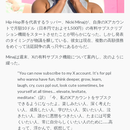
Hip-Hop界を代表するラッパー、Nicki Minajが、自身のXアカウン
トで月額10ドル（日本円でおよそ1,500円）の有料サブスクリプ
ション機能をスタートさせたことが明らかになった。しかし発表
のタイミングが物議を醸している。彼女は現在、複数の高額債務
をめぐって法廷闘争の真っ只中にあるからだ。
Minajは週末、Xの有料サブスク機能について案内し、次のように
綴った。
“You can now subscribe to my X account. It’s for ppl
who wanna have fun, think deeper, grow, learn,
laugh, cry, cuss ppl out, look cute sometimes, be
yourself at all times… elevate, levitate,
meditate.”（訳）「今、私のXアカウントをサブスク
できるようになったよ。楽しみたい人、深く考えた
い人、成長したい人、学びたい人、笑いたい人、泣
きたい人、誰かに悪態をつきたい人、たまには可愛
くいたい人、常に自分らしくいたい人のために……高
まって、浮かんで、瞑想して」