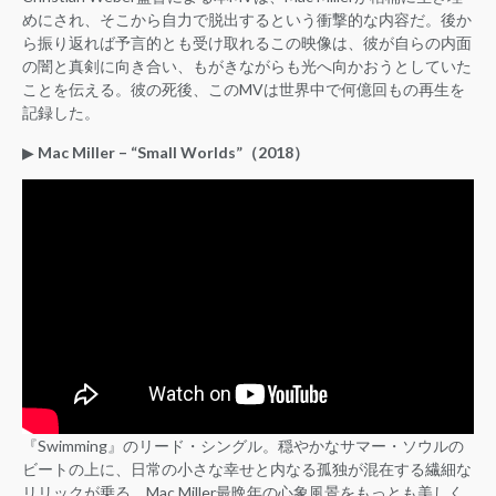
めにされ、そこから自力で脱出するという衝撃的な内容だ。後か
ら振り返れば予言的とも受け取れるこの映像は、彼が自らの内面
の闇と真剣に向き合い、もがきながらも光へ向かおうとしていた
ことを伝える。彼の死後、このMVは世界中で何億回もの再生を
記録した。
▶︎
Mac Miller – “Small Worlds”（2018）
『Swimming』のリード・シングル。穏やかなサマー・ソウルの
ビートの上に、日常の小さな幸せと内なる孤独が混在する繊細な
リリックが乗る。Mac Miller最晩年の心象風景をもっとも美しく