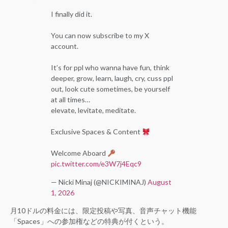
I finally did it.
You can now subscribe to my X
account.
It’s for ppl who wanna have fun, think
deeper, grow, learn, laugh, cry, cuss ppl
out, look cute sometimes, be yourself
at all times…
elevate, levitate, meditate.
Exclusive Spaces & Content
Welcome Aboard
pic.twitter.com/e3W7j4Eqc9
— Nicki Minaj (@NICKIMINAJ)
August
1, 2026
月10ドルの料金には、限定投稿や写真、音声チャット機能
「Spaces」への参加権などの特典が付くという。