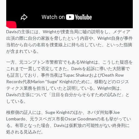
Davisの主張には、Wrightが捜査当局に嘘の説明をし、メディア
出演の際に自分の家族を脅したという内容や、Wright自身が事件
当初から自らの名前を捜査線上に持ち出していた、といった指摘
が含まれている。
一方、元コンプトン市警察官でもあるWrightは、こうした疑惑を
これまで一貫して否定してきた。Davisを起訴に導いた大陪審で
も証言しており、事件当夜はTupac ShakurおよびDeath Row
Records代表Marion “Suge” Knightのために、移動などのロジス
ティクス業務を担当していたと説明している。Wright側は、
Davisの主張について「注目を自分からそらすための試みだ」と
している。
検察側の証人には、Suge Knightのほか、ネバダ州知事Joe
Lombardo、元ラスベガス市長Oscar Goodmanの名も挙がってい
る。有罪となった場合、Davisは仮釈放の可能性がない終身刑に
処される見込みだ。