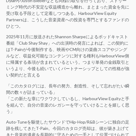
DylanやJustin Bieberなども同様の取引を行っており、ストリー
ミング時代の不安定な収益構造から離れ、まとまった資金を先に
受け取る手段として定着しつつある。HarbourView Equity
Partnersは、こうした音楽資産への投資を専門とするファンドの
ひとつ。
2025年11月に放送されたShannon Sharpeによるポッドキャスト
番組「Club Shay Shay」への出演時の発言によれば、この契約に
はT-Painが今後制作する、映画やCM向けの楽曲スコアやジング
ルなど、収益化可能なコンテンツに対する権利もHarbourView側
に帰属する条項が含まれているという。つまり単発の金銭取引と
いうより、今後も続いていくパートナーシップとしての性格が強
い契約だと言える
「このカタログには、長年の努力、創造性、そして忘れがたい瞬
間の数々が詰まっている」
「この新たな章にワクワクしているし、HarbourView Equityと手
を組んで、自分の音楽のレガシーを守っていけることを嬉しく思
う」
Auto-Tuneを駆使したサウンドでHip-Hop/R&Bシーンに独自の足
跡を残してきたT-Pain。今回のカタログ売却は、彼が築き上げて
きた音楽的遺産を長期的に守るための一手として位置づけられて