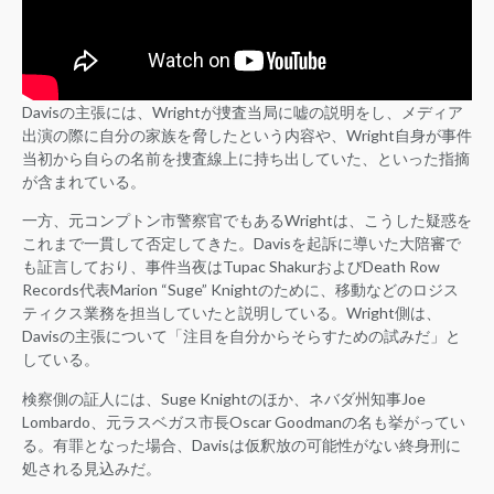
Davisの主張には、Wrightが捜査当局に嘘の説明をし、メディア
出演の際に自分の家族を脅したという内容や、Wright自身が事件
当初から自らの名前を捜査線上に持ち出していた、といった指摘
が含まれている。
一方、元コンプトン市警察官でもあるWrightは、こうした疑惑を
これまで一貫して否定してきた。Davisを起訴に導いた大陪審で
も証言しており、事件当夜はTupac ShakurおよびDeath Row
Records代表Marion “Suge” Knightのために、移動などのロジス
ティクス業務を担当していたと説明している。Wright側は、
Davisの主張について「注目を自分からそらすための試みだ」と
している。
検察側の証人には、Suge Knightのほか、ネバダ州知事Joe
Lombardo、元ラスベガス市長Oscar Goodmanの名も挙がってい
る。有罪となった場合、Davisは仮釈放の可能性がない終身刑に
処される見込みだ。