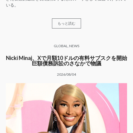
いる。
もっと読む
GLOBAL
,
NEWS
Nicki Minaj、Xで月額10ドルの有料サブスクを開始
巨額債務訴訟のさなかで物議
2026/08/04