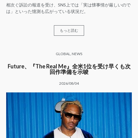
相次ぐ訴訟の報道を受け、SNS上では「実は懐事情が厳しいので
は」といった憶測も広がっている状況だ。
もっと読む
GLOBAL
,
NEWS
Future、『The Real Me』全米1位を受け早くも次
回作準備を示唆
2026/08/04