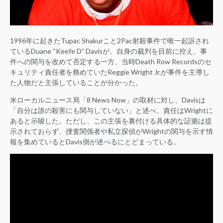
1996年に起きたTupac Shakurこと2Pac射殺事件で唯一起訴され
ているDuane “Keefe D” Davisが、自身の裁判を目前に控え、事
件への関与を改めて否定する一方、当時Death Row Recordsのセ
キュリティ責任者を務めていたReggie Wright Jr.が事件を主導し
た人物だと主張していることが分かった。
米ローカルニュース局「8 News Now」の取材に対し、Davisは
「自分は誰の殺害にも関与していない」と述べ、責任はWrightに
あると示唆した。ただし、この主張を裏付ける具体的な証拠は提
示されておらず、捜査関係者や私立探偵がWrightの関与を示す情
報を集めているとDavis側が述べるにとどまっている。