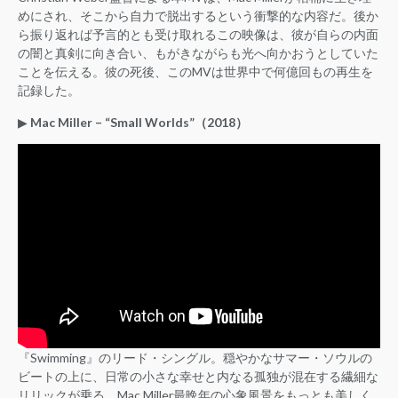
めにされ、そこから自力で脱出するという衝撃的な内容だ。後か
ら振り返れば予言的とも受け取れるこの映像は、彼が自らの内面
の闇と真剣に向き合い、もがきながらも光へ向かおうとしていた
ことを伝える。彼の死後、このMVは世界中で何億回もの再生を
記録した。
▶︎
Mac Miller – “Small Worlds”（2018）
『Swimming』のリード・シングル。穏やかなサマー・ソウルの
ビートの上に、日常の小さな幸せと内なる孤独が混在する繊細な
リリックが乗る。Mac Miller最晩年の心象風景をもっとも美しく