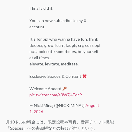
I finally did it.
You can now subscribe to my X
account.
It’s for ppl who wanna have fun, think
deeper, grow, learn, laugh, cry, cuss ppl
out, look cute sometimes, be yourself
at all times…
elevate, levitate, meditate.
Exclusive Spaces & Content
Welcome Aboard
pic.twitter.com/e3W7j4Eqc9
— Nicki Minaj (@NICKIMINAJ)
August
1, 2026
月10ドルの料金には、限定投稿や写真、音声チャット機能
「Spaces」への参加権などの特典が付くという。