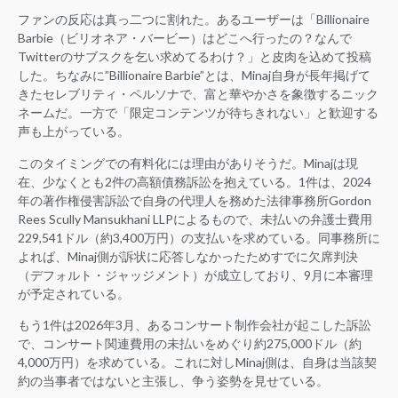
ファンの反応は真っ二つに割れた。あるユーザーは「Billionaire
Barbie（ビリオネア・バービー）はどこへ行ったの？なんで
Twitterのサブスクを乞い求めてるわけ？」と皮肉を込めて投稿
した。ちなみに”Billionaire Barbie”とは、Minaj自身が長年掲げて
きたセレブリティ・ペルソナで、富と華やかさを象徴するニック
ネームだ。一方で「限定コンテンツが待ちきれない」と歓迎する
声も上がっている。
このタイミングでの有料化には理由がありそうだ。Minajは現
在、少なくとも2件の高額債務訴訟を抱えている。1件は、2024
年の著作権侵害訴訟で自身の代理人を務めた法律事務所Gordon
Rees Scully Mansukhani LLPによるもので、未払いの弁護士費用
229,541ドル（約3,400万円）の支払いを求めている。同事務所に
よれば、Minaj側が訴状に応答しなかったためすでに欠席判決
（デフォルト・ジャッジメント）が成立しており、9月に本審理
が予定されている。
もう1件は2026年3月、あるコンサート制作会社が起こした訴訟
で、コンサート関連費用の未払いをめぐり約275,000ドル（約
4,000万円）を求めている。これに対しMinaj側は、自身は当該契
約の当事者ではないと主張し、争う姿勢を見せている。