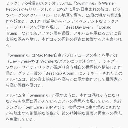
ミック）が5枚目のスタジオアルバム『Swimming』をWarner
Recordsからリリースした。1992年1月19日生まれの彼は、ピッ
ツバーグのスクワーリル・ヒル地区で育ち、15歳の頃から音楽制
作を始めた。2010年代前半からインディペンデントなミックス
テープリリースで頭角を現し、「Best Day Ever」「Donald
Trump」などで若いファン層を獲得。アルバムを重ねるごとに音
楽的な深みを増し、本作はその円熟の頂点に位置するとも言われ
る。
『Swimming』はMac Miller自身がプロデュースの多くを手がけ
（Dev Hynesや9th Wonderなどとのコラボも含む）、ジャズ・
ソウル・サイケデリックが混ざり合う独自の世界観を構築した作
品だ。グラミー賞の「Best Rap Album」にノミネートされたこの
アルバムは、彼の音楽的成熟を高らかに示す傑作として批評家か
ら高い評価を受けた。
アルバム名「Swimming」が示すように、本作は溺れそうになり
ながらも水面に浮かんでいることへの意思を表現している。先行
シングル「Self Care」のMVでは、棺桶の中に生き埋めにされな
がら脱出する衝撃的な映像が、彼の精神的な葛藤と再生への意志
を象徴していた。