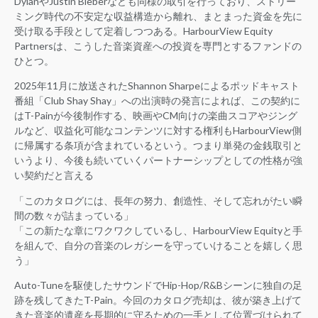
DylanやJustin Bieberなども同様の取引を行っており、ストリー
ミング時代の不安定な収益構造から離れ、まとまった資金を先に
受け取る手段として定着しつつある。HarbourView Equity
Partnersは、こうした音楽資産への投資を専門とするファンドの
ひとつ。
2025年11月に放送されたShannon Sharpeによるポッドキャスト
番組「Club Shay Shay」への出演時の発言によれば、この契約に
はT-Painが今後制作する、映画やCM向けの楽曲スコアやジング
ルなど、収益化可能なコンテンツに対する権利もHarbourView側
に帰属する条項が含まれているという。つまり単発の金銭取引と
いうより、今後も続いていくパートナーシップとしての性格が強
い契約だと言える
「このカタログには、長年の努力、創造性、そして忘れがたい瞬
間の数々が詰まっている」
「この新たな章にワクワクしているし、HarbourView Equityと手
を組んで、自分の音楽のレガシーを守っていけることを嬉しく思
う」
Auto-Tuneを駆使したサウンドでHip-Hop/R&Bシーンに独自の足
跡を残してきたT-Pain。今回のカタログ売却は、彼が築き上げて
きた音楽的遺産を長期的に守るための一手として位置づけられて