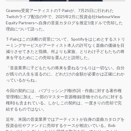
Grammy受賞アーティストのT-Painが、7月25日に行われた
Twitchライブ配信の中で、2025年2月に投資会社HarbourView
Equity Partnersへ自身の音楽カタログを推定1億ドルで売却した
理由について語った。
T-Painはこの決断の背景について、Spotifyをはじめとするストリ
ーミングサービスがアーティスト本人の許可なく楽曲の価値を目
減りさせてきたと指摘。何よりも家族、とりわけ子どもたちの将
来を守るためにこの売却を選んだと説明した。
「音楽業界に子どもたちの将来を委ねるつもりは一切ない。自分
が残りの人生を送るのに、どれだけの金額が必要かは正確にわか
っているからね」
今回の契約には、パブリッシング権(作詞・作曲に対する著作権
管理権)に加え、一部のマスター音源権(録音物そのものに対する
権利)も含まれている。しかしこの契約は、一度きりの売却で完
結するものではない。
近年、米国の音楽業界ではアーティストが自身の楽曲カタログを
投資会社やファンドに売却するケースが相次いでいる。Bob