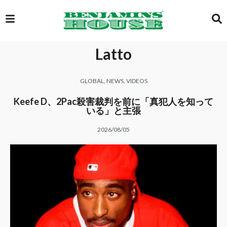
Latto
EXCLUSIVE
GLOBAL
,
NEWS
,
VIDEOS
GLOBAL
Keefe D、2Pac殺害裁判を前に「真犯人を知って
いる」と主張
2026/08/05
VIDEOS
GALLERY
LOGIN