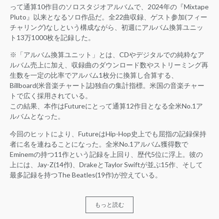
って通算10作目のソロスタジオアルバムで、2024年の『Mixtape
Pluto』以来となるソロ作品だ。全22曲収録、ゲスト参加(フィー
チャリング)なしという構成ながら、初週にアルバム換算ユニッ
ト13万1000枚を記録した。
※「アルバム換算ユニット」とは、CDやデジタルでの純粋なア
ルバム売上に加え、収録曲のダウンロード数やストリーミング再
生数を一定の比率でアルバム1枚分に換算し合算する、
Billboard(米音楽チャート誌)独自の集計指標。米国の音楽チャー
トで広く採用されている。
この結果、本作はFutureにとって通算12作目となる全米No.1ア
ルバムとなった。
今回のヒットにより、FutureはHip-Hop史上でも屈指の記録保持
者に名を連ねることになった。全米No.1アルバム獲得数で
Eminemの持つ11作という記録を上回り、歴代5位に浮上。彼の
上には、Jay-Z(14作)、DrakeとTaylor Swiftが並ぶ15作、そして
最多記録を持つThe Beatles(19作)が控えている。
もっと読む