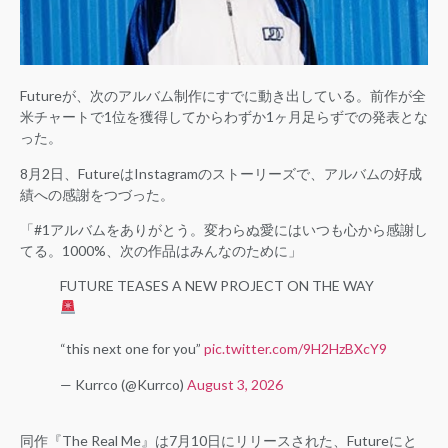
Futureが、次のアルバム制作にすでに動き出している。前作が全
米チャートで1位を獲得してからわずか1ヶ月足らずでの発表とな
った。
8月2日、FutureはInstagramのストーリーズで、アルバムの好成
績への感謝をつづった。
「#1アルバムをありがとう。変わらぬ愛にはいつも心から感謝し
てる。1000%、次の作品はみんなのために」
FUTURE TEASES A NEW PROJECT ON THE WAY
“this next one for you”
pic.twitter.com/9H2HzBXcY9
— Kurrco (@Kurrco)
August 3, 2026
同作『The Real Me』は7月10日にリリースされた、Futureにと