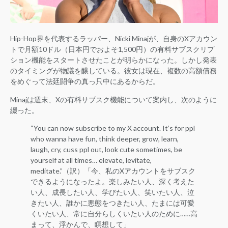
Hip-Hop界を代表するラッパー、Nicki Minajが、自身のXアカウン
トで月額10ドル（日本円でおよそ1,500円）の有料サブスクリプ
ション機能をスタートさせたことが明らかになった。しかし発表
のタイミングが物議を醸している。彼女は現在、複数の高額債務
をめぐって法廷闘争の真っ只中にあるからだ。
Minajは週末、Xの有料サブスク機能について案内し、次のように
綴った。
“You can now subscribe to my X account. It’s for ppl
who wanna have fun, think deeper, grow, learn,
laugh, cry, cuss ppl out, look cute sometimes, be
yourself at all times… elevate, levitate,
meditate.”（訳）「今、私のXアカウントをサブスク
できるようになったよ。楽しみたい人、深く考えた
い人、成長したい人、学びたい人、笑いたい人、泣
きたい人、誰かに悪態をつきたい人、たまには可愛
くいたい人、常に自分らしくいたい人のために……高
まって、浮かんで、瞑想して」