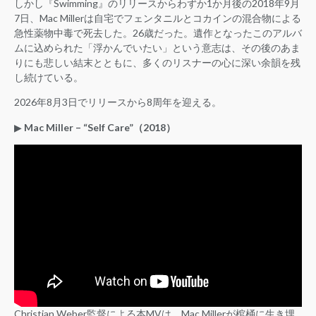
しかし『Swimming』のリリースからわずか1か月後の2018年9月
7日、Mac Millerは自宅でフェンタニルとコカインの混合物による
急性薬物中毒で死去した。26歳だった。遺作となったこのアルバ
ムに込められた「浮かんでいたい」という意志は、その後のあま
りにも悲しい結末とともに、多くのリスナーの心に深い余韻を残
し続けている。
2026年8月3日でリリースから8周年を迎える。
▶︎
Mac Miller – “Self Care”（2018）
Christian Weber監督による本MVは、Mac Millerが棺桶に生き埋