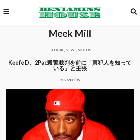
Meek Mill
EXCLUSIVE
GLOBAL
,
NEWS
,
VIDEOS
GLOBAL
Keefe D、2Pac殺害裁判を前に「真犯人を知って
いる」と主張
2026/08/05
VIDEOS
GALLERY
LOGIN