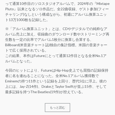
って通算10作目のソロスタジオアルバムで、2024年の『Mixtape
Pluto』以来となるソロ作品だ。全22曲収録、ゲスト参加(フィー
チャリング)なしという構成ながら、初週にアルバム換算ユニッ
ト13万1000枚を記録した。
※「アルバム換算ユニット」とは、CDやデジタルでの純粋なア
ルバム売上に加え、収録曲のダウンロード数やストリーミング再
生数を一定の比率でアルバム1枚分に換算し合算する、
Billboard(米音楽チャート誌)独自の集計指標。米国の音楽チャー
トで広く採用されている。
この結果、本作はFutureにとって通算12作目となる全米No.1ア
ルバムとなった。
今回のヒットにより、FutureはHip-Hop史上でも屈指の記録保持
者に名を連ねることになった。全米No.1アルバム獲得数で
Eminemの持つ11作という記録を上回り、歴代5位に浮上。彼の
上には、Jay-Z(14作)、DrakeとTaylor Swiftが並ぶ15作、そして
最多記録を持つThe Beatles(19作)が控えている。
もっと読む