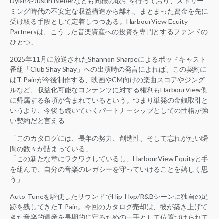
DylanやJustin Bieberなども同様の取引を行っており、ストリー
ミング時代の不安定な収益構造から離れ、まとまった資金を先に
受け取る手段として定着しつつある。HarbourView Equity
Partnersは、こうした音楽資産への投資を専門とするファンドの
ひとつ。
2025年11月に放送されたShannon Sharpeによるポッドキャスト
番組「Club Shay Shay」への出演時の発言によれば、この契約に
はT-Painが今後制作する、映画やCM向けの楽曲スコアやジング
ルなど、収益化可能なコンテンツに対する権利もHarbourView側
に帰属する条項が含まれているという。つまり単発の金銭取引と
いうより、今後も続いていくパートナーシップとしての性格が強
い契約だと言える
「このカタログには、長年の努力、創造性、そして忘れがたい瞬
間の数々が詰まっている」
「この新たな章にワクワクしているし、HarbourView Equityと手
を組んで、自分の音楽のレガシーを守っていけることを嬉しく思
う」
Auto-Tuneを駆使したサウンドでHip-Hop/R&Bシーンに独自の足
跡を残してきたT-Pain。今回のカタログ売却は、彼が築き上げて
きた音楽的遺産を長期的に守るための一手として位置づけられて