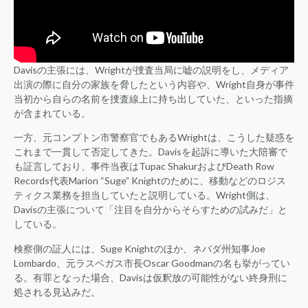
Davisの主張には、Wrightが捜査当局に嘘の説明をし、メディア
出演の際に自分の家族を脅したという内容や、Wright自身が事件
当初から自らの名前を捜査線上に持ち出していた、といった指摘
が含まれている。
一方、元コンプトン市警察官でもあるWrightは、こうした疑惑を
これまで一貫して否定してきた。Davisを起訴に導いた大陪審で
も証言しており、事件当夜はTupac ShakurおよびDeath Row
Records代表Marion “Suge” Knightのために、移動などのロジス
ティクス業務を担当していたと説明している。Wright側は、
Davisの主張について「注目を自分からそらすための試みだ」と
している。
検察側の証人には、Suge Knightのほか、ネバダ州知事Joe
Lombardo、元ラスベガス市長Oscar Goodmanの名も挙がってい
る。有罪となった場合、Davisは仮釈放の可能性がない終身刑に
処される見込みだ。