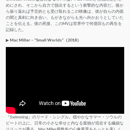
めにされ、そこから自力で脱出するという衝撃的な内容だ。後か
ら振り返れば予言的とも受け取れるこの映像は、彼が自らの内面
の闇と真剣に向き合い、もがきながらも光へ向かおうとしていた
ことを伝える。彼の死後、このMVは世界中で何億回もの再生を
記録した。
▶︎
Mac Miller – “Small Worlds”（2018）
『Swimming』のリード・シングル。穏やかなサマー・ソウルの
ビートの上に、日常の小さな幸せと内なる孤独が混在する繊細な
リリックが乗る。Mac Miller最晩年の心象風景をもっとも美しく