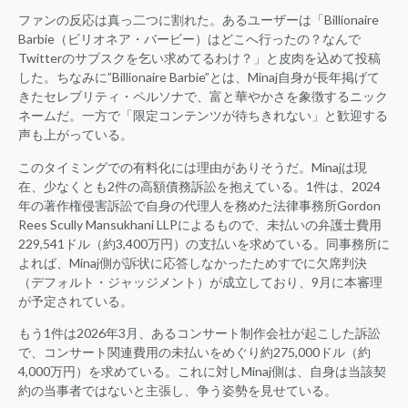
ファンの反応は真っ二つに割れた。あるユーザーは「Billionaire
Barbie（ビリオネア・バービー）はどこへ行ったの？なんで
Twitterのサブスクを乞い求めてるわけ？」と皮肉を込めて投稿
した。ちなみに”Billionaire Barbie”とは、Minaj自身が長年掲げて
きたセレブリティ・ペルソナで、富と華やかさを象徴するニック
ネームだ。一方で「限定コンテンツが待ちきれない」と歓迎する
声も上がっている。
このタイミングでの有料化には理由がありそうだ。Minajは現
在、少なくとも2件の高額債務訴訟を抱えている。1件は、2024
年の著作権侵害訴訟で自身の代理人を務めた法律事務所Gordon
Rees Scully Mansukhani LLPによるもので、未払いの弁護士費用
229,541ドル（約3,400万円）の支払いを求めている。同事務所に
よれば、Minaj側が訴状に応答しなかったためすでに欠席判決
（デフォルト・ジャッジメント）が成立しており、9月に本審理
が予定されている。
もう1件は2026年3月、あるコンサート制作会社が起こした訴訟
で、コンサート関連費用の未払いをめぐり約275,000ドル（約
4,000万円）を求めている。これに対しMinaj側は、自身は当該契
約の当事者ではないと主張し、争う姿勢を見せている。