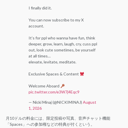
I finally did it.
You can now subscribe to my X
account.
It’s for ppl who wanna have fun, think
deeper, grow, learn, laugh, cry, cuss ppl
out, look cute sometimes, be yourself
at all times…
elevate, levitate, meditate.
Exclusive Spaces & Content
Welcome Aboard
pic.twitter.com/e3W7j4Eqc9
— Nicki Minaj (@NICKIMINAJ)
August
1, 2026
月10ドルの料金には、限定投稿や写真、音声チャット機能
「Spaces」への参加権などの特典が付くという。