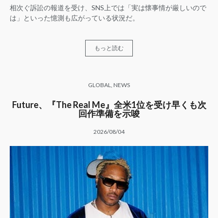
相次ぐ訴訟の報道を受け、SNS上では「実は懐事情が厳しいので
は」といった憶測も広がっている状況だ。
もっと読む
GLOBAL
,
NEWS
Future、『The Real Me』全米1位を受け早くも次
回作準備を示唆
2026/08/04