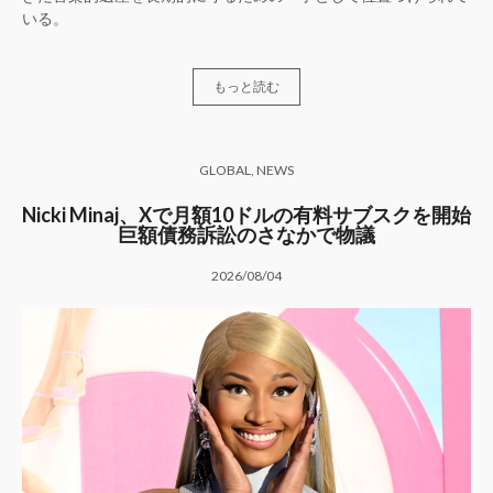
いる。
もっと読む
GLOBAL
,
NEWS
Nicki Minaj、Xで月額10ドルの有料サブスクを開始
巨額債務訴訟のさなかで物議
2026/08/04