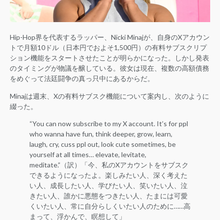
Hip-Hop界を代表するラッパー、Nicki Minajが、自身のXアカウン
トで月額10ドル（日本円でおよそ1,500円）の有料サブスクリプ
ション機能をスタートさせたことが明らかになった。しかし発表
のタイミングが物議を醸している。彼女は現在、複数の高額債務
をめぐって法廷闘争の真っ只中にあるからだ。
Minajは週末、Xの有料サブスク機能について案内し、次のように
綴った。
“You can now subscribe to my X account. It’s for ppl
who wanna have fun, think deeper, grow, learn,
laugh, cry, cuss ppl out, look cute sometimes, be
yourself at all times… elevate, levitate,
meditate.”（訳）「今、私のXアカウントをサブスク
できるようになったよ。楽しみたい人、深く考えた
い人、成長したい人、学びたい人、笑いたい人、泣
きたい人、誰かに悪態をつきたい人、たまには可愛
くいたい人、常に自分らしくいたい人のために……高
まって、浮かんで、瞑想して」