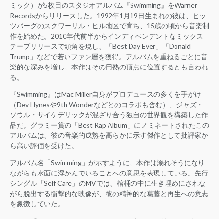
ミック）が5枚目のスタジオアルバム『Swimming』をWarner
Recordsからリリースした。1992年1月19日生まれの彼は、ピッ
ツバーグのスクワーリル・ヒル地区で育ち、15歳の頃から音楽制
作を始めた。2010年代前半からインディペンデントなミックス
テープリリースで頭角を現し、「Best Day Ever」「Donald
Trump」などで若いファン層を獲得。アルバムを重ねるごとに音
楽的な深みを増し、本作はその円熟の頂点に位置するとも言われ
る。
『Swimming』はMac Miller自身がプロデュースの多くを手がけ
（Dev Hynesや9th Wonderなどとのコラボも含む）、ジャズ・
ソウル・サイケデリックが混ざり合う独自の世界観を構築した作
品だ。グラミー賞の「Best Rap Album」にノミネートされたこの
アルバムは、彼の音楽的成熟を高らかに示す傑作として批評家か
ら高い評価を受けた。
アルバム名「Swimming」が示すように、本作は溺れそうになり
ながらも水面に浮かんでいることへの意思を表現している。先行
シングル「Self Care」のMVでは、棺桶の中に生き埋めにされな
がら脱出する衝撃的な映像が、彼の精神的な葛藤と再生への意志
を象徴していた。