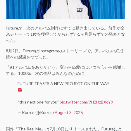
Futureが、次のアルバム制作にすでに動き出している。前作が全
米チャートで1位を獲得してからわずか1ヶ月足らずでの発表とな
った。
8月2日、FutureはInstagramのストーリーズで、アルバムの好成
績への感謝をつづった。
「#1アルバムをありがとう。変わらぬ愛にはいつも心から感謝し
てる。1000%、次の作品はみんなのために」
FUTURE TEASES A NEW PROJECT ON THE WAY
“this next one for you”
pic.twitter.com/9H2HzBXcY9
— Kurrco (@Kurrco)
August 3, 2026
同作『The Real Me』は7月10日にリリースされた、Futureにと