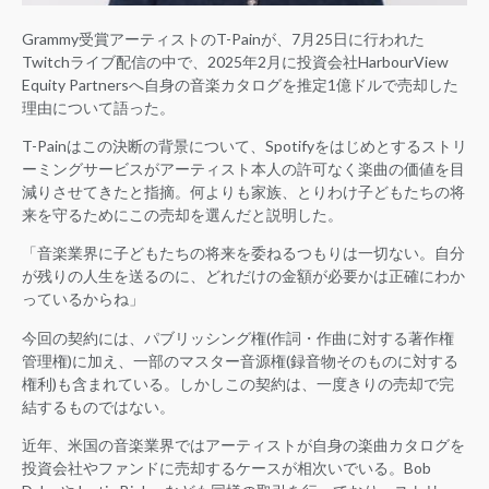
Grammy受賞アーティストのT-Painが、7月25日に行われた
Twitchライブ配信の中で、2025年2月に投資会社HarbourView
Equity Partnersへ自身の音楽カタログを推定1億ドルで売却した
理由について語った。
T-Painはこの決断の背景について、Spotifyをはじめとするストリ
ーミングサービスがアーティスト本人の許可なく楽曲の価値を目
減りさせてきたと指摘。何よりも家族、とりわけ子どもたちの将
来を守るためにこの売却を選んだと説明した。
「音楽業界に子どもたちの将来を委ねるつもりは一切ない。自分
が残りの人生を送るのに、どれだけの金額が必要かは正確にわか
っているからね」
今回の契約には、パブリッシング権(作詞・作曲に対する著作権
管理権)に加え、一部のマスター音源権(録音物そのものに対する
権利)も含まれている。しかしこの契約は、一度きりの売却で完
結するものではない。
近年、米国の音楽業界ではアーティストが自身の楽曲カタログを
投資会社やファンドに売却するケースが相次いでいる。Bob