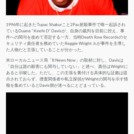
1996年に起きたTupac Shakurこと2Pac射殺事件で唯一起訴され
ているDuane “Keefe D” Davisが、自身の裁判を目前に控え、事
件への関与を改めて否定する一方、当時Death Row Recordsのセ
キュリティ責任者を務めていたReggie Wright Jr.が事件を主導し
た人物だと主張していることが分かった。
米ローカルニュース局「8 News Now」の取材に対し、Davisは
「自分は誰の殺害にも関与していない」と述べ、責任はWrightに
あると示唆した。ただし、この主張を裏付ける具体的な証拠は提
示されておらず、捜査関係者や私立探偵がWrightの関与を示す情
報を集めているとDavis側が述べるにとどまっている。