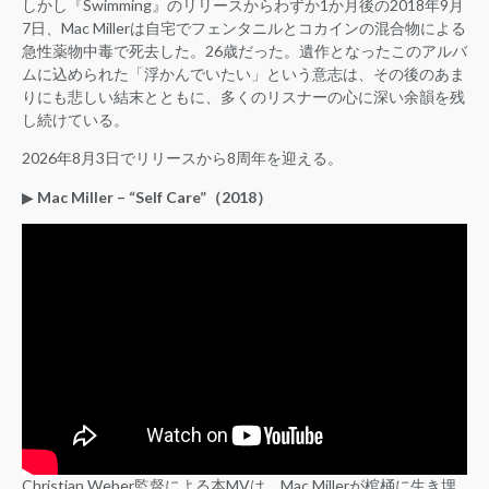
しかし『Swimming』のリリースからわずか1か月後の2018年9月
7日、Mac Millerは自宅でフェンタニルとコカインの混合物による
急性薬物中毒で死去した。26歳だった。遺作となったこのアルバ
ムに込められた「浮かんでいたい」という意志は、その後のあま
りにも悲しい結末とともに、多くのリスナーの心に深い余韻を残
し続けている。
2026年8月3日でリリースから8周年を迎える。
▶︎
Mac Miller – “Self Care”（2018）
Christian Weber監督による本MVは、Mac Millerが棺桶に生き埋