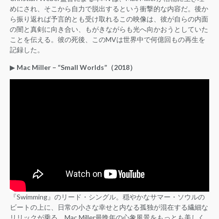
めにされ、そこから自力で脱出するという衝撃的な内容だ。後か
ら振り返れば予言的とも受け取れるこの映像は、彼が自らの内面
の闇と真剣に向き合い、もがきながらも光へ向かおうとしていた
ことを伝える。彼の死後、このMVは世界中で何億回もの再生を
記録した。
▶︎
Mac Miller – “Small Worlds”（2018）
『Swimming』のリード・シングル。穏やかなサマー・ソウルの
ビートの上に、日常の小さな幸せと内なる孤独が混在する繊細な
リリックが乗る。Mac Miller最晩年の心象風景をもっとも美しく