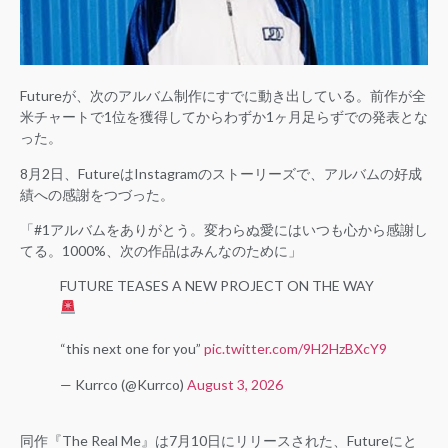
Futureが、次のアルバム制作にすでに動き出している。前作が全
米チャートで1位を獲得してからわずか1ヶ月足らずでの発表とな
った。
8月2日、FutureはInstagramのストーリーズで、アルバムの好成
績への感謝をつづった。
「#1アルバムをありがとう。変わらぬ愛にはいつも心から感謝し
てる。1000%、次の作品はみんなのために」
FUTURE TEASES A NEW PROJECT ON THE WAY
“this next one for you”
pic.twitter.com/9H2HzBXcY9
— Kurrco (@Kurrco)
August 3, 2026
同作『The Real Me』は7月10日にリリースされた、Futureにと