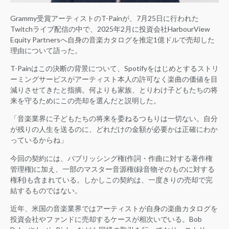
Grammy受賞アーティストのT-Painが、7月25日に行われた
Twitchライブ配信の中で、2025年2月に投資会社HarbourView
Equity Partnersへ自身の音楽カタログを推定1億ドルで売却した
理由について語った。
T-Painはこの決断の背景について、Spotifyをはじめとするストリ
ーミングサービスがアーティスト本人の許可なく楽曲の価値を目
減りさせてきたと指摘。何よりも家族、とりわけ子どもたちの将
来を守るためにこの売却を選んだと説明した。
「音楽業界に子どもたちの将来を委ねるつもりは一切ない。自分
が残りの人生を送るのに、どれだけの金額が必要かは正確にわか
っているからね」
今回の契約には、パブリッシング権(作詞・作曲に対する著作権
管理権)に加え、一部のマスター音源権(録音物そのものに対する
権利)も含まれている。しかしこの契約は、一度きりの売却で完
結するものではない。
近年、米国の音楽業界ではアーティストが自身の楽曲カタログを
投資会社やファンドに売却するケースが相次いでいる。Bob