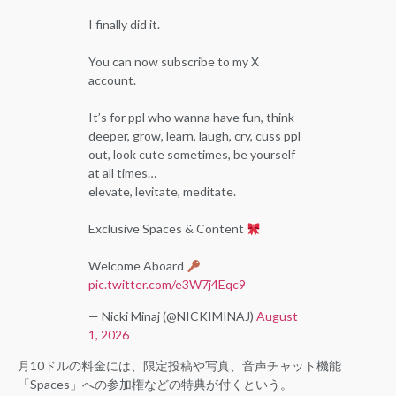
I finally did it.
You can now subscribe to my X
account.
It’s for ppl who wanna have fun, think
deeper, grow, learn, laugh, cry, cuss ppl
out, look cute sometimes, be yourself
at all times…
elevate, levitate, meditate.
Exclusive Spaces & Content
Welcome Aboard
pic.twitter.com/e3W7j4Eqc9
— Nicki Minaj (@NICKIMINAJ)
August
1, 2026
月10ドルの料金には、限定投稿や写真、音声チャット機能
「Spaces」への参加権などの特典が付くという。