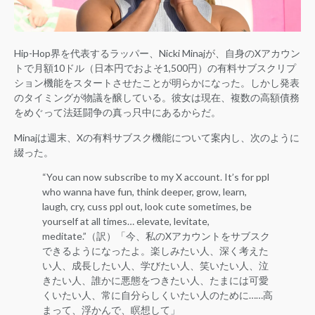
Hip-Hop界を代表するラッパー、Nicki Minajが、自身のXアカウン
トで月額10ドル（日本円でおよそ1,500円）の有料サブスクリプ
ション機能をスタートさせたことが明らかになった。しかし発表
のタイミングが物議を醸している。彼女は現在、複数の高額債務
をめぐって法廷闘争の真っ只中にあるからだ。
Minajは週末、Xの有料サブスク機能について案内し、次のように
綴った。
“You can now subscribe to my X account. It’s for ppl
who wanna have fun, think deeper, grow, learn,
laugh, cry, cuss ppl out, look cute sometimes, be
yourself at all times… elevate, levitate,
meditate.”（訳）「今、私のXアカウントをサブスク
できるようになったよ。楽しみたい人、深く考えた
い人、成長したい人、学びたい人、笑いたい人、泣
きたい人、誰かに悪態をつきたい人、たまには可愛
くいたい人、常に自分らしくいたい人のために……高
まって、浮かんで、瞑想して」