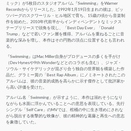
ミック）が5枚目のスタジオアルバム『Swimming』をWarner
Recordsからリリースした。1992年1月19日生まれの彼は、ピッ
ツバーグのスクワーリル・ヒル地区で育ち、15歳の頃から音楽制
作を始めた。2010年代前半からインディペンデントなミックス
テープリリースで頭角を現し、「Best Day Ever」「Donald
Trump」などで若いファン層を獲得。アルバムを重ねるごとに音
楽的な深みを増し、本作はその円熟の頂点に位置するとも言われ
る。
『Swimming』はMac Miller自身がプロデュースの多くを手がけ
（Dev Hynesや9th Wonderなどとのコラボも含む）、ジャズ・
ソウル・サイケデリックが混ざり合う独自の世界観を構築した作
品だ。グラミー賞の「Best Rap Album」にノミネートされたこの
アルバムは、彼の音楽的成熟を高らかに示す傑作として批評家か
ら高い評価を受けた。
アルバム名「Swimming」が示すように、本作は溺れそうになり
ながらも水面に浮かんでいることへの意思を表現している。先行
シングル「Self Care」のMVでは、棺桶の中に生き埋めにされな
がら脱出する衝撃的な映像が、彼の精神的な葛藤と再生への意志
を象徴していた。