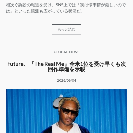
相次ぐ訴訟の報道を受け、SNS上では「実は懐事情が厳しいので
は」といった憶測も広がっている状況だ。
もっと読む
GLOBAL
,
NEWS
Future、『The Real Me』全米1位を受け早くも次
回作準備を示唆
2026/08/04