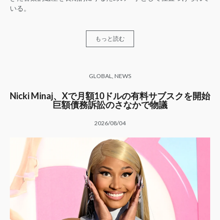
いる。
もっと読む
GLOBAL
,
NEWS
Nicki Minaj、Xで月額10ドルの有料サブスクを開始
巨額債務訴訟のさなかで物議
2026/08/04