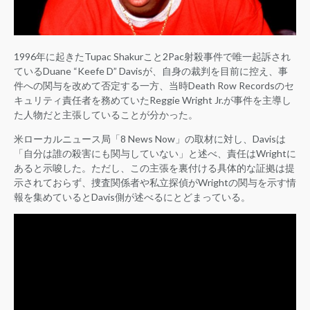
1996年に起きたTupac Shakurこと2Pac射殺事件で唯一起訴され
ているDuane “Keefe D” Davisが、自身の裁判を目前に控え、事
件への関与を改めて否定する一方、当時Death Row Recordsのセ
キュリティ責任者を務めていたReggie Wright Jr.が事件を主導し
た人物だと主張していることが分かった。
米ローカルニュース局「8 News Now」の取材に対し、Davisは
「自分は誰の殺害にも関与していない」と述べ、責任はWrightに
あると示唆した。ただし、この主張を裏付ける具体的な証拠は提
示されておらず、捜査関係者や私立探偵がWrightの関与を示す情
報を集めているとDavis側が述べるにとどまっている。