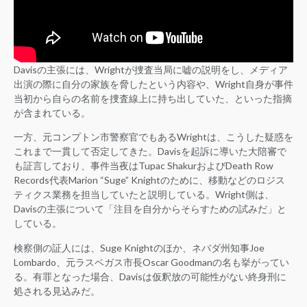
Davisの主張には、Wrightが捜査当局に嘘の説明をし、メディア
出演の際に自分の家族を脅したという内容や、Wright自身が事件
当初から自らの名前を捜査線上に持ち出していた、といった指摘
が含まれている。
一方、元コンプトン市警察官でもあるWrightは、こうした疑惑を
これまで一貫して否定してきた。Davisを起訴に導いた大陪審で
も証言しており、事件当夜はTupac ShakurおよびDeath Row
Records代表Marion “Suge” Knightのために、移動などのロジス
ティクス業務を担当していたと説明している。Wright側は、
Davisの主張について「注目を自分からそらすための試みだ」と
している。
検察側の証人には、Suge Knightのほか、ネバダ州知事Joe
Lombardo、元ラスベガス市長Oscar Goodmanの名も挙がってい
る。有罪となった場合、Davisは仮釈放の可能性がない終身刑に
処される見込みだ。