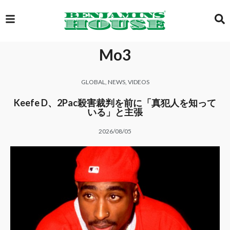
Mo3
EXCLUSIVE
GLOBAL
,
NEWS
,
VIDEOS
GLOBAL
Keefe D、2Pac殺害裁判を前に「真犯人を知って
いる」と主張
2026/08/05
VIDEOS
GALLERY
LOGIN