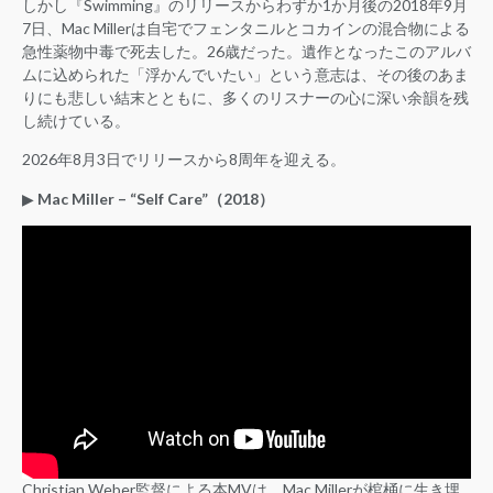
しかし『Swimming』のリリースからわずか1か月後の2018年9月
7日、Mac Millerは自宅でフェンタニルとコカインの混合物による
急性薬物中毒で死去した。26歳だった。遺作となったこのアルバ
ムに込められた「浮かんでいたい」という意志は、その後のあま
りにも悲しい結末とともに、多くのリスナーの心に深い余韻を残
し続けている。
2026年8月3日でリリースから8周年を迎える。
▶︎
Mac Miller – “Self Care”（2018）
Christian Weber監督による本MVは、Mac Millerが棺桶に生き埋