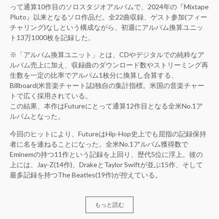
って通算10作目のソロスタジオアルバムで、2024年の『Mixtape
Pluto』以来となるソロ作品だ。全22曲収録、ゲスト参加(フィー
チャリング)なしという構成ながら、初週にアルバム換算ユニッ
ト13万1000枚を記録した。
※「アルバム換算ユニット」とは、CDやデジタルでの純粋なア
ルバム売上に加え、収録曲のダウンロード数やストリーミング再
生数を一定の比率でアルバム1枚分に換算し合算する、
Billboard(米音楽チャート誌)独自の集計指標。米国の音楽チャー
トで広く採用されている。
この結果、本作はFutureにとって通算12作目となる全米No.1ア
ルバムとなった。
今回のヒットにより、FutureはHip-Hop史上でも屈指の記録保持
者に名を連ねることになった。全米No.1アルバム獲得数で
Eminemの持つ11作という記録を上回り、歴代5位に浮上。彼の
上には、Jay-Z(14作)、DrakeとTaylor Swiftが並ぶ15作、そして
最多記録を持つThe Beatles(19作)が控えている。
もっと読む