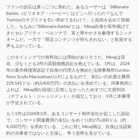
ファンの反応は真っ二つに割れた。あるユーザーは「Billionaire
Barbie（ビリオネア・バービー）はどこへ行ったの？なんで
Twitterのサブスクを乞い求めてるわけ？」と皮肉を込めて投稿
した。ちなみに”Billionaire Barbie”とは、Minaj自身が長年掲げて
きたセレブリティ・ペルソナで、富と華やかさを象徴するニック
ネームだ。一方で「限定コンテンツが待ちきれない」と歓迎する
声も上がっている。
このタイミングでの有料化には理由がありそうだ。Minajは現
在、少なくとも2件の高額債務訴訟を抱えている。1件は、2024
年の著作権侵害訴訟で自身の代理人を務めた法律事務所Gordon
Rees Scully Mansukhani LLPによるもので、未払いの弁護士費用
229,541ドル（約3,400万円）の支払いを求めている。同事務所に
よれば、Minaj側が訴状に応答しなかったためすでに欠席判決
（デフォルト・ジャッジメント）が成立しており、9月に本審理
が予定されている。
もう1件は2026年3月、あるコンサート制作会社が起こした訴訟
で、コンサート関連費用の未払いをめぐり約275,000ドル（約
4,000万円）を求めている。これに対しMinaj側は、自身は当該契
約の当事者ではないと主張し、争う姿勢を見せている。