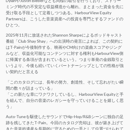
DylanやJustin Bieberなども同様の取引を行っており、ストリー
ミング時代の不安定な収益構造から離れ、まとまった資金を先に
受け取る手段として定着しつつある。HarbourView Equity
Partnersは、こうした音楽資産への投資を専門とするファンドの
ひとつ。
2025年11月に放送されたShannon Sharpeによるポッドキャスト
番組「Club Shay Shay」への出演時の発言によれば、この契約に
はT-Painが今後制作する、映画やCM向けの楽曲スコアやジング
ルなど、収益化可能なコンテンツに対する権利もHarbourView側
に帰属する条項が含まれているという。つまり単発の金銭取引と
いうより、今後も続いていくパートナーシップとしての性格が強
い契約だと言える
「このカタログには、長年の努力、創造性、そして忘れがたい瞬
間の数々が詰まっている」
「この新たな章にワクワクしているし、HarbourView Equityと手
を組んで、自分の音楽のレガシーを守っていけることを嬉しく思
う」
Auto-Tuneを駆使したサウンドでHip-Hop/R&Bシーンに独自の足
跡を残してきたT-Pain。今回のカタログ売却は、彼が築き上げて
きた音楽的遺産を長期的に守るための一手として位置づけられて