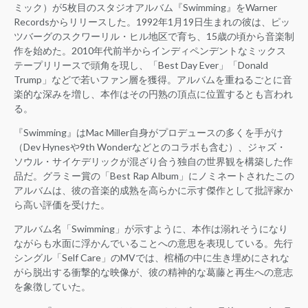
ミック）が5枚目のスタジオアルバム『Swimming』をWarner
Recordsからリリースした。1992年1月19日生まれの彼は、ピッ
ツバーグのスクワーリル・ヒル地区で育ち、15歳の頃から音楽制
作を始めた。2010年代前半からインディペンデントなミックス
テープリリースで頭角を現し、「Best Day Ever」「Donald
Trump」などで若いファン層を獲得。アルバムを重ねるごとに音
楽的な深みを増し、本作はその円熟の頂点に位置するとも言われ
る。
『Swimming』はMac Miller自身がプロデュースの多くを手がけ
（Dev Hynesや9th Wonderなどとのコラボも含む）、ジャズ・
ソウル・サイケデリックが混ざり合う独自の世界観を構築した作
品だ。グラミー賞の「Best Rap Album」にノミネートされたこの
アルバムは、彼の音楽的成熟を高らかに示す傑作として批評家か
ら高い評価を受けた。
アルバム名「Swimming」が示すように、本作は溺れそうになり
ながらも水面に浮かんでいることへの意思を表現している。先行
シングル「Self Care」のMVでは、棺桶の中に生き埋めにされな
がら脱出する衝撃的な映像が、彼の精神的な葛藤と再生への意志
を象徴していた。