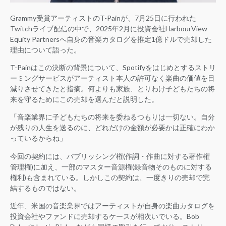
Grammy受賞アーティストのT-Painが、7月25日に行われた
Twitchライブ配信の中で、2025年2月に投資会社HarbourView
Equity Partnersへ自身の音楽カタログを推定1億ドルで売却した
理由について語った。
T-Painはこの決断の背景について、Spotifyをはじめとするストリ
ーミングサービスがアーティスト本人の許可なく楽曲の価値を目
減りさせてきたと指摘。何よりも家族、とりわけ子どもたちの将
来を守るためにこの売却を選んだと説明した。
「音楽業界に子どもたちの将来を委ねるつもりは一切ない。自分
が残りの人生を送るのに、どれだけの金額が必要かは正確にわか
っているからね」
今回の契約には、パブリッシング権(作詞・作曲に対する著作権
管理権)に加え、一部のマスター音源権(録音物そのものに対する
権利)も含まれている。しかしこの契約は、一度きりの売却で完
結するものではない。
近年、米国の音楽業界ではアーティストが自身の楽曲カタログを
投資会社やファンドに売却するケースが相次いでいる。Bob