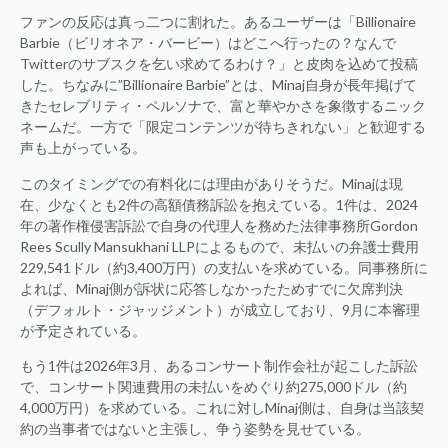
ファンの反応は真っ二つに割れた。あるユーザーは「Billionaire
Barbie（ビリオネア・バービー）はどこへ行ったの？なんで
Twitterのサブスクを乞い求めてるわけ？」と皮肉を込めて投稿
した。ちなみに”Billionaire Barbie”とは、Minaj自身が長年掲げて
きたセレブリティ・ペルソナで、富と華やかさを象徴するニック
ネームだ。一方で「限定コンテンツが待ちきれない」と歓迎する
声も上がっている。
このタイミングでの有料化には理由がありそうだ。Minajは現
在、少なくとも2件の高額債務訴訟を抱えている。1件は、2024
年の著作権侵害訴訟で自身の代理人を務めた法律事務所Gordon
Rees Scully Mansukhani LLPによるもので、未払いの弁護士費用
229,541ドル（約3,400万円）の支払いを求めている。同事務所に
よれば、Minaj側が訴状に応答しなかったためすでに欠席判決
（デフォルト・ジャッジメント）が成立しており、9月に本審理
が予定されている。
もう1件は2026年3月、あるコンサート制作会社が起こした訴訟
で、コンサート関連費用の未払いをめぐり約275,000ドル（約
4,000万円）を求めている。これに対しMinaj側は、自身は当該契
約の当事者ではないと主張し、争う姿勢を見せている。