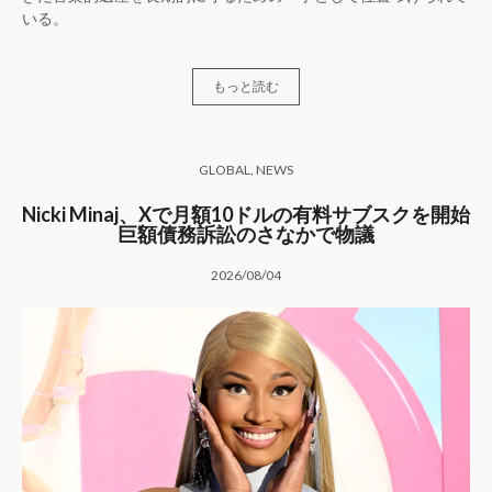
いる。
もっと読む
GLOBAL
,
NEWS
Nicki Minaj、Xで月額10ドルの有料サブスクを開始
巨額債務訴訟のさなかで物議
2026/08/04