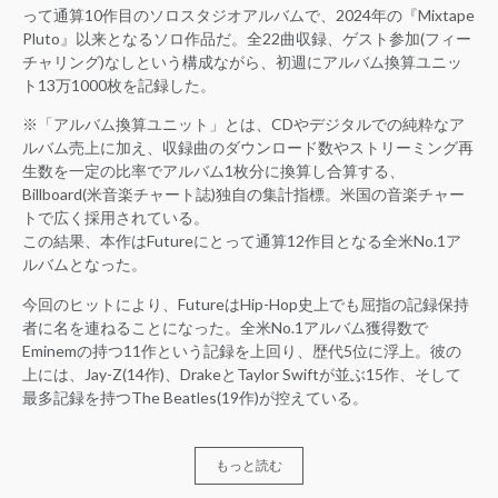
って通算10作目のソロスタジオアルバムで、2024年の『Mixtape
Pluto』以来となるソロ作品だ。全22曲収録、ゲスト参加(フィー
チャリング)なしという構成ながら、初週にアルバム換算ユニッ
ト13万1000枚を記録した。
※「アルバム換算ユニット」とは、CDやデジタルでの純粋なア
ルバム売上に加え、収録曲のダウンロード数やストリーミング再
生数を一定の比率でアルバム1枚分に換算し合算する、
Billboard(米音楽チャート誌)独自の集計指標。米国の音楽チャー
トで広く採用されている。
この結果、本作はFutureにとって通算12作目となる全米No.1ア
ルバムとなった。
今回のヒットにより、FutureはHip-Hop史上でも屈指の記録保持
者に名を連ねることになった。全米No.1アルバム獲得数で
Eminemの持つ11作という記録を上回り、歴代5位に浮上。彼の
上には、Jay-Z(14作)、DrakeとTaylor Swiftが並ぶ15作、そして
最多記録を持つThe Beatles(19作)が控えている。
もっと読む