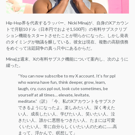
Hip-Hop界を代表するラッパー、Nicki Minajが、自身のXアカウン
トで月額10ドル（日本円でおよそ1,500円）の有料サブスクリプ
ション機能をスタートさせたことが明らかになった。しかし発表
のタイミングが物議を醸している。彼女は現在、複数の高額債務
をめぐって法廷闘争の真っ只中にあるからだ。
Minajは週末、Xの有料サブスク機能について案内し、次のように
綴った。
“You can now subscribe to my X account. It’s for ppl
who wanna have fun, think deeper, grow, learn,
laugh, cry, cuss ppl out, look cute sometimes, be
yourself at all times… elevate, levitate,
meditate.”（訳）「今、私のXアカウントをサブスク
できるようになったよ。楽しみたい人、深く考えた
い人、成長したい人、学びたい人、笑いたい人、泣
きたい人、誰かに悪態をつきたい人、たまには可愛
くいたい人、常に自分らしくいたい人のために……高
まって、浮かんで、瞑想して」