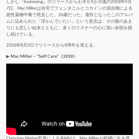
しかし『Swimming』のリリースからわずか1か月後の2018年9月
7日、Mac Millerは自宅でフェンタニルとコカインの混合物による
急性薬物中毒で死去した。26歳だった。遺作となったこのアルバ
ムに込められた「浮かんでいたい」という意志は、その後のあま
りにも悲しい結末とともに、多くのリスナーの心に深い余韻を残
し続けている。
2026年8月3日でリリースから8周年を迎える。
▶︎
Mac Miller – “Self Care”（2018）
Christian Weber監督による本MVは、Mac Millerが棺桶に生き埋