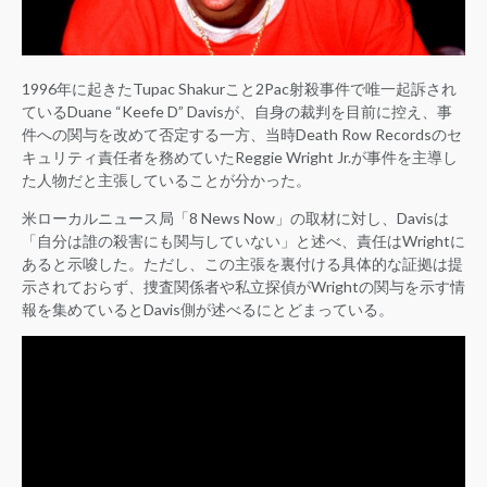
1996年に起きたTupac Shakurこと2Pac射殺事件で唯一起訴され
ているDuane “Keefe D” Davisが、自身の裁判を目前に控え、事
件への関与を改めて否定する一方、当時Death Row Recordsのセ
キュリティ責任者を務めていたReggie Wright Jr.が事件を主導し
た人物だと主張していることが分かった。
米ローカルニュース局「8 News Now」の取材に対し、Davisは
「自分は誰の殺害にも関与していない」と述べ、責任はWrightに
あると示唆した。ただし、この主張を裏付ける具体的な証拠は提
示されておらず、捜査関係者や私立探偵がWrightの関与を示す情
報を集めているとDavis側が述べるにとどまっている。