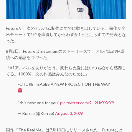
Futureが、次のアルバム制作にすでに動き出している。前作が全
米チャートで1位を獲得してからわずか1ヶ月足らずでの発表とな
った。
8月2日、FutureはInstagramのストーリーズで、アルバムの好成
績への感謝をつづった。
「#1アルバムをありがとう。変わらぬ愛にはいつも心から感謝し
てる。1000%、次の作品はみんなのために」
FUTURE TEASES A NEW PROJECT ON THE WAY
“this next one for you”
pic.twitter.com/9H2HzBXcY9
— Kurrco (@Kurrco)
August 3, 2026
同作『The Real Me』は7月10日にリリースされた、Futureにと