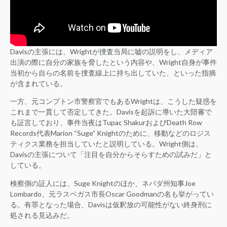
Davisの主張には、Wrightが捜査当局に嘘の説明をし、メディア
出演の際に自分の家族を脅したという内容や、Wright自身が事件
当初から自らの名前を捜査線上に持ち出していた、といった指摘
が含まれている。
一方、元コンプトン市警察官でもあるWrightは、こうした疑惑を
これまで一貫して否定してきた。Davisを起訴に導いた大陪審で
も証言しており、事件当夜はTupac ShakurおよびDeath Row
Records代表Marion “Suge” Knightのために、移動などのロジス
ティクス業務を担当していたと説明している。Wright側は、
Davisの主張について「注目を自分からそらすための試みだ」と
している。
検察側の証人には、Suge Knightのほか、ネバダ州知事Joe
Lombardo、元ラスベガス市長Oscar Goodmanの名も挙がってい
る。有罪となった場合、Davisは仮釈放の可能性がない終身刑に
処される見込みだ。