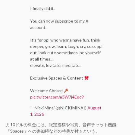
I finally did it.
You can now subscribe to my X
account.
It’s for ppl who wanna have fun, think
deeper, grow, learn, laugh, cry, cuss ppl
out, look cute sometimes, be yourself
at all times…
elevate, levitate, meditate.
Exclusive Spaces & Content
Welcome Aboard
pic.twitter.com/e3W7j4Eqc9
— Nicki Minaj (@NICKIMINAJ)
August
1, 2026
月10ドルの料金には、限定投稿や写真、音声チャット機能
「Spaces」への参加権などの特典が付くという。