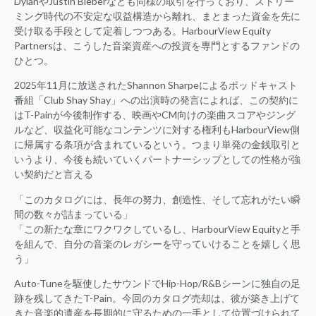
DylanやJustin Bieberなども同様の取引を行っており、ストリー
ミング時代の不安定な収益構造から離れ、まとまった資金を先に
受け取る手段として定着しつつある。HarbourView Equity
Partnersは、こうした音楽資産への投資を専門とするファンドの
ひとつ。
2025年11月に放送されたShannon Sharpeによるポッドキャスト
番組「Club Shay Shay」への出演時の発言によれば、この契約に
はT-Painが今後制作する、映画やCM向けの楽曲スコアやジング
ルなど、収益化可能なコンテンツに対する権利もHarbourView側
に帰属する条項が含まれているという。つまり単発の金銭取引と
いうより、今後も続いていくパートナーシップとしての性格が強
い契約だと言える
「このカタログには、長年の努力、創造性、そして忘れがたい瞬
間の数々が詰まっている」
「この新たな章にワクワクしているし、HarbourView Equityと手
を組んで、自分の音楽のレガシーを守っていけることを嬉しく思
う」
Auto-Tuneを駆使したサウンドでHip-Hop/R&Bシーンに独自の足
跡を残してきたT-Pain。今回のカタログ売却は、彼が築き上げて
きた音楽的遺産を長期的に守るための一手として位置づけられて