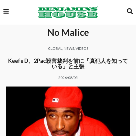
No Malice
EXCLUSIVE
GLOBAL
,
NEWS
,
VIDEOS
GLOBAL
Keefe D、2Pac殺害裁判を前に「真犯人を知って
いる」と主張
2026/08/05
VIDEOS
GALLERY
LOGIN