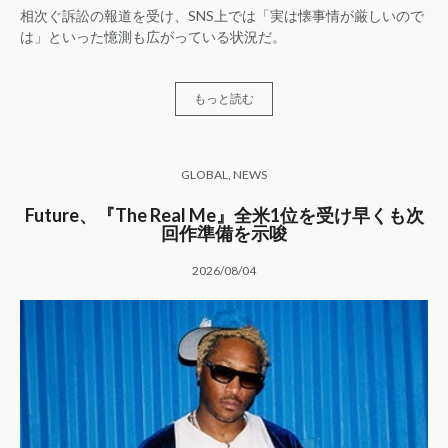
相次ぐ訴訟の報道を受け、SNS上では「実は懐事情が厳しいので
は」といった憶測も広がっている状況だ。
もっと読む
GLOBAL
,
NEWS
Future、『The Real Me』全米1位を受け早くも次
回作準備を示唆
2026/08/04