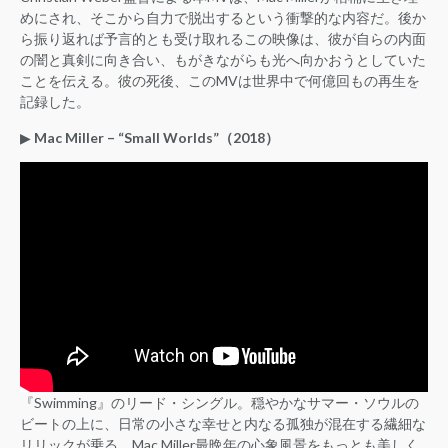
めにされ、そこから自力で脱出するという衝撃的な内容だ。後か
ら振り返れば予言的とも受け取れるこの映像は、彼が自らの内面
の闇と真剣に向き合い、もがきながらも光へ向かおうとしていた
ことを伝える。彼の死後、このMVは世界中で何億回もの再生を
記録した。
▶︎
Mac Miller – “Small Worlds”（2018）
『Swimming』のリード・シングル。穏やかなサマー・ソウルの
ビートの上に、日常の小さな幸せと内なる孤独が混在する繊細な
リリックが乗る。Mac Miller最晩年の心象風景をもっとも美しく