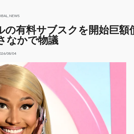
OBAL
,
NEWS
額10ドルの有料サブスクを開始巨額
さなかで物議
026/08/04