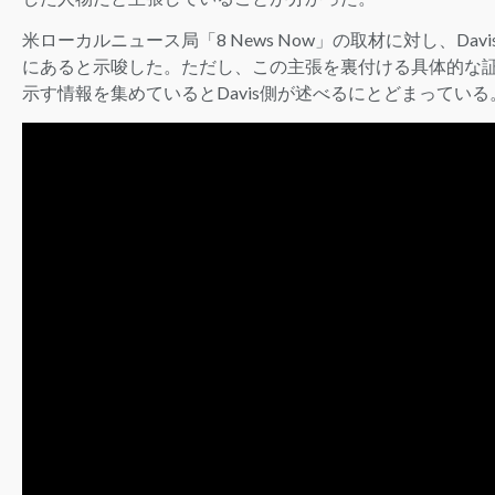
米ローカルニュース局「8 News Now」の取材に対し、Da
にあると示唆した。ただし、この主張を裏付ける具体的な証拠
示す情報を集めているとDavis側が述べるにとどまっている