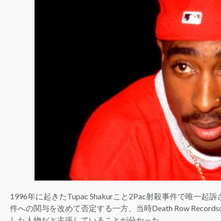
1996年に起きたTupac Shakurこと2Pac射殺事件で唯一起訴
件への関与を改めて否定する一方、当時Death Row Records
した人物だと主張していることが分かった。