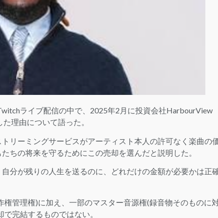
itchライブ配信の中で、2025年2月に投資会社HarbourView
で売却した理由について語った。
とするストリーミングサービスがアーティスト本人の許可なく楽曲の
もたちの将来を守るためにこの売却を選んだと説明した。
。自分が残りの人生を送るのに、どれだけの金額が必要かは正
作権管理権)に加え、一部のマスター音源権(録音物そのものに
却で完結するものではない。