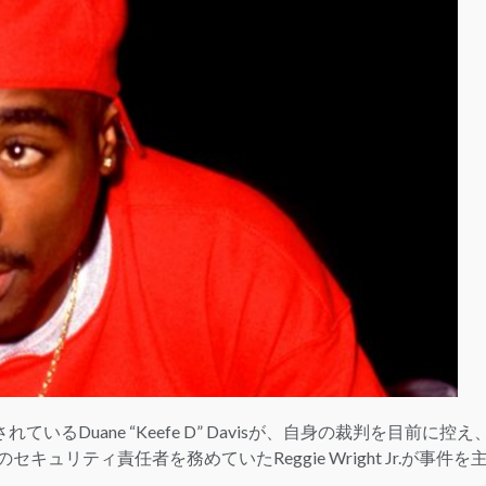
LOGIN
されているDuane “Keefe D” Davisが、自身の裁判を目前に控え
のセキュリティ責任者を務めていたReggie Wright Jr.が事件を