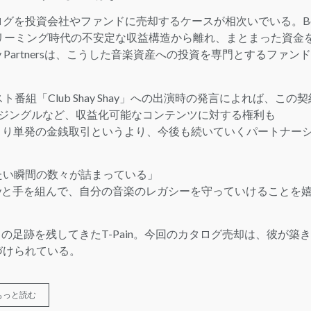
グを投資会社やファンドに売却するケースが相次いでいる。B
おり、ストリーミング時代の不安定な収益構造から離れ、まとまった資金
ity Partnersは、こうした音楽資産への投資を専門とするファン
ャスト番組「Club Shay Shay」への出演時の発言によれば、この契
アやジングルなど、収益化可能なコンテンツに対する権利も
。つまり単発の金銭取引というより、今後も続いていくパートナー
たい瞬間の数々が詰まっている」
quityと手を組んで、自分の音楽のレガシーを守っていけることを
ンに独自の足跡を残してきたT-Pain。今回のカタログ売却は、彼が築
づけられている。
もっと読む