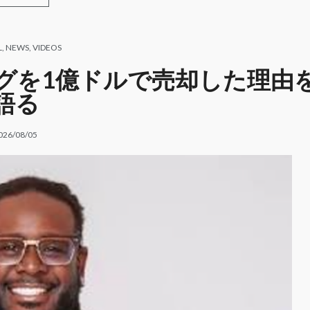
L
,
NEWS
,
VIDEOS
タログを1億ドルで売却した理由
語る
026/08/05