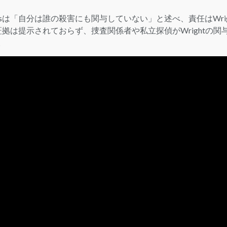
visは「自分は誰の殺害にも関与していない」と述べ、責任はWrig
は提示されておらず、捜査関係者や私立探偵がWrightの関
。