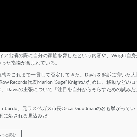
メディア出演の際に自分の家族を脅したという内容や、Wright自身
いった指摘が含まれている。
疑惑をこれまで一貫して否定してきた。Davisを起訴に導いた大
 Records代表Marion “Suge” Knightのために、移動などの
は、Davisの主張について「注目を自分からそらすための試みだ
ombardo、元ラスベガス市長Oscar Goodmanの名も挙がってい
身刑に処される見込みだ。
もっと読む