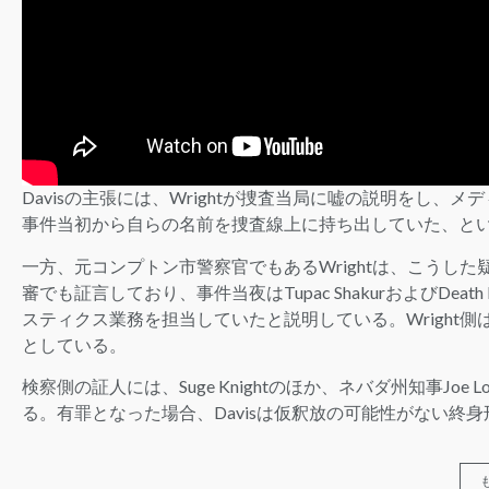
Davisの主張には、Wrightが捜査当局に嘘の説明をし、
事件当初から自らの名前を捜査線上に持ち出していた、と
一方、元コンプトン市警察官でもあるWrightは、こうした
審でも証言しており、事件当夜はTupac ShakurおよびDeath Row
スティクス業務を担当していたと説明している。Wright側
としている。
検察側の証人には、Suge Knightのほか、ネバダ州知事Joe L
る。有罪となった場合、Davisは仮釈放の可能性がない終