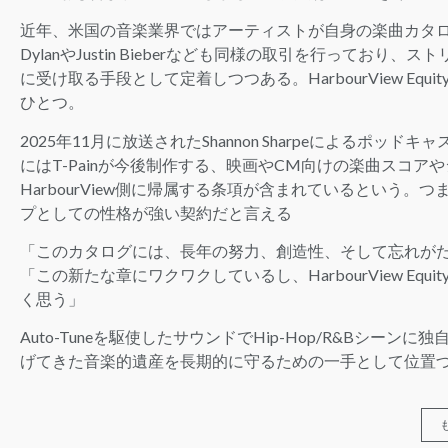
近年、米国の音楽業界ではアーティストが自身の楽曲カタロ
DylanやJustin Bieberなども同様の取引を行って
に受け取る手段として定着しつつある。HarbourView Equ
ひとつ。
2025年11月に放送されたShannon Sharpeによるポッドキ
にはT-Painが今後制作する、映画やCM向けの楽曲スコ
HarbourView側に帰属する条項が含まれているという
プとしての性格が強い契約だと言える
「このカタログには、長年の努力、創造性、そして忘れが
「この新たな章にワクワクしているし、HarbourView E
く思う」
Auto-Tuneを駆使したサウンドでHip-Hop/R&Bシー
げてきた音楽的遺産を長期的に守るための一手として位置