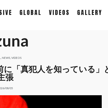
SIVE
GLOBAL
VIDEOS
GALLERY
zuna
EXCLUSIVE
GLOBAL
L
,
NEWS
,
VIDEOS
裁判を前に「真犯人を知っている」
VIDEOS
主張
GALLERY
026/08/05