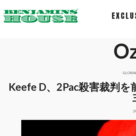
EXCLU
O
GLOBA
Keefe D、2Pac殺害
2