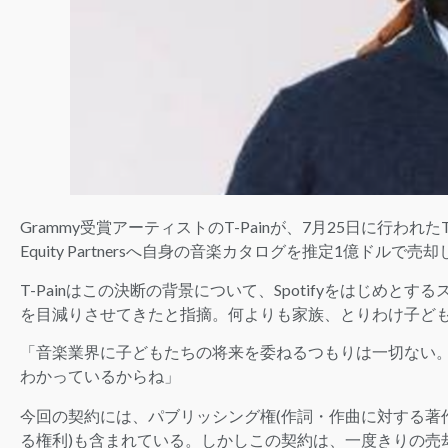
Grammy受賞アーティストのT-Painが、7月25日に行われたTw
Equity Partnersへ自身の音楽カタログを推定1億ドル
T-Painはこの決断の背景について、Spotifyをはじめ
を目減りさせてきたと指摘。何よりも家族、とりわけ子ど
「音楽業界に子どもたちの将来を委ねるつもりは一切ない
わかっているからね」
今回の契約には、パブリッシング権(作詞・作曲に対する著
る権利)も含まれている。しかしこの契約は、一度きりの売