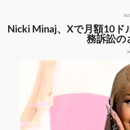
GL
Nicki Minaj、Xで月
務訴訟の
2