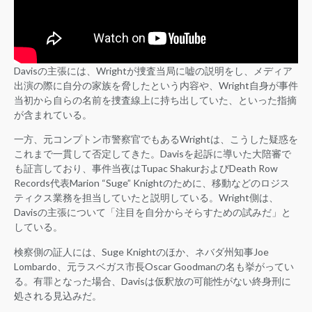
Davisの主張には、Wrightが捜査当局に嘘の説明をし、メディア
出演の際に自分の家族を脅したという内容や、Wright自身が事件
当初から自らの名前を捜査線上に持ち出していた、といった指摘
が含まれている。
一方、元コンプトン市警察官でもあるWrightは、こうした疑惑を
これまで一貫して否定してきた。Davisを起訴に導いた大陪審で
も証言しており、事件当夜はTupac ShakurおよびDeath Row
Records代表Marion “Suge” Knightのために、移動などのロジス
ティクス業務を担当していたと説明している。Wright側は、
Davisの主張について「注目を自分からそらすための試みだ」と
している。
検察側の証人には、Suge Knightのほか、ネバダ州知事Joe
Lombardo、元ラスベガス市長Oscar Goodmanの名も挙がってい
る。有罪となった場合、Davisは仮釈放の可能性がない終身刑に
処される見込みだ。