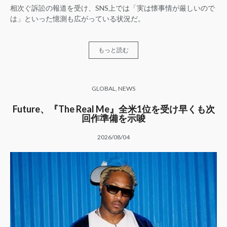
相次ぐ訴訟の報道を受け、SNS上では「実は懐事情が厳しいので
は」といった憶測も広がっている状況だ。
もっと読む
GLOBAL
,
NEWS
Future、『The Real Me』全米1位を受け早くも次
回作準備を示唆
2026/08/04