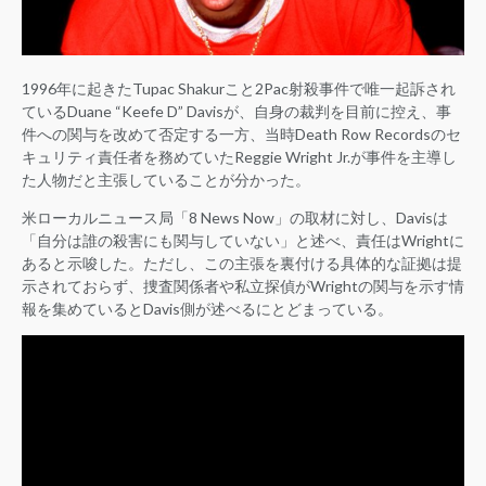
1996年に起きたTupac Shakurこと2Pac射殺事件で唯一起訴され
ているDuane “Keefe D” Davisが、自身の裁判を目前に控え、事
件への関与を改めて否定する一方、当時Death Row Recordsのセ
キュリティ責任者を務めていたReggie Wright Jr.が事件を主導し
た人物だと主張していることが分かった。
米ローカルニュース局「8 News Now」の取材に対し、Davisは
「自分は誰の殺害にも関与していない」と述べ、責任はWrightに
あると示唆した。ただし、この主張を裏付ける具体的な証拠は提
示されておらず、捜査関係者や私立探偵がWrightの関与を示す情
報を集めているとDavis側が述べるにとどまっている。