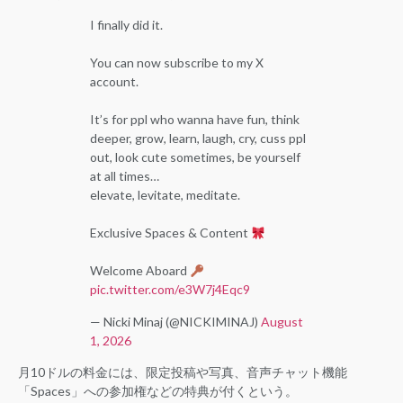
I finally did it.
You can now subscribe to my X
account.
It’s for ppl who wanna have fun, think
deeper, grow, learn, laugh, cry, cuss ppl
out, look cute sometimes, be yourself
at all times…
elevate, levitate, meditate.
Exclusive Spaces & Content
Welcome Aboard
pic.twitter.com/e3W7j4Eqc9
— Nicki Minaj (@NICKIMINAJ)
August
1, 2026
月10ドルの料金には、限定投稿や写真、音声チャット機能
「Spaces」への参加権などの特典が付くという。