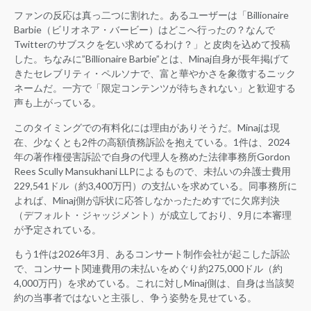
ファンの反応は真っ二つに割れた。あるユーザーは「Billionaire
Barbie（ビリオネア・バービー）はどこへ行ったの？なんで
Twitterのサブスクを乞い求めてるわけ？」と皮肉を込めて投稿
した。ちなみに”Billionaire Barbie”とは、Minaj自身が長年掲げて
きたセレブリティ・ペルソナで、富と華やかさを象徴するニック
ネームだ。一方で「限定コンテンツが待ちきれない」と歓迎する
声も上がっている。
このタイミングでの有料化には理由がありそうだ。Minajは現
在、少なくとも2件の高額債務訴訟を抱えている。1件は、2024
年の著作権侵害訴訟で自身の代理人を務めた法律事務所Gordon
Rees Scully Mansukhani LLPによるもので、未払いの弁護士費用
229,541ドル（約3,400万円）の支払いを求めている。同事務所に
よれば、Minaj側が訴状に応答しなかったためすでに欠席判決
（デフォルト・ジャッジメント）が成立しており、9月に本審理
が予定されている。
もう1件は2026年3月、あるコンサート制作会社が起こした訴訟
で、コンサート関連費用の未払いをめぐり約275,000ドル（約
4,000万円）を求めている。これに対しMinaj側は、自身は当該契
約の当事者ではないと主張し、争う姿勢を見せている。