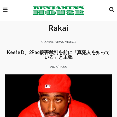
Rakai
EXCLUSIVE
GLOBAL
,
NEWS
,
VIDEOS
GLOBAL
Keefe D、2Pac殺害裁判を前に「真犯人を知って
いる」と主張
2026/08/05
VIDEOS
GALLERY
LOGIN