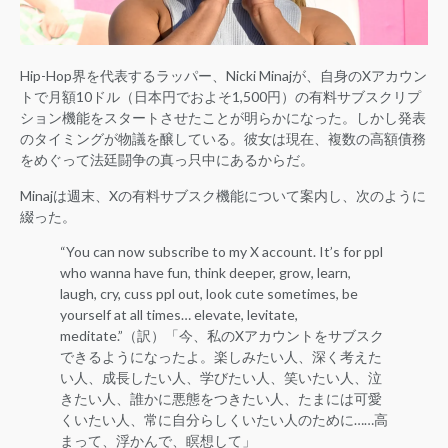
Hip-Hop界を代表するラッパー、Nicki Minajが、自身のXアカウン
トで月額10ドル（日本円でおよそ1,500円）の有料サブスクリプ
ション機能をスタートさせたことが明らかになった。しかし発表
のタイミングが物議を醸している。彼女は現在、複数の高額債務
をめぐって法廷闘争の真っ只中にあるからだ。
Minajは週末、Xの有料サブスク機能について案内し、次のように
綴った。
“You can now subscribe to my X account. It’s for ppl
who wanna have fun, think deeper, grow, learn,
laugh, cry, cuss ppl out, look cute sometimes, be
yourself at all times… elevate, levitate,
meditate.”（訳）「今、私のXアカウントをサブスク
できるようになったよ。楽しみたい人、深く考えた
い人、成長したい人、学びたい人、笑いたい人、泣
きたい人、誰かに悪態をつきたい人、たまには可愛
くいたい人、常に自分らしくいたい人のために……高
まって、浮かんで、瞑想して」