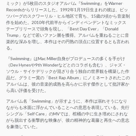
ミック）が5枚目のスタジオアルバム『Swimming』をWarner
Recordsからリリースした。1992年1月19日生まれの彼は、ピッ
ツバーグのスクワーリル・ヒル地区で育ち、15歳の頃から音楽制
作を始めた。2010年代前半からインディペンデントなミックス
テープリリースで頭角を現し、「Best Day Ever」「Donald
Trump」などで若いファン層を獲得。アルバムを重ねるごとに音
楽的な深みを増し、本作はその円熟の頂点に位置するとも言われ
る。
『Swimming』はMac Miller自身がプロデュースの多くを手がけ
（Dev Hynesや9th Wonderなどとのコラボも含む）、ジャズ・
ソウル・サイケデリックが混ざり合う独自の世界観を構築した作
品だ。グラミー賞の「Best Rap Album」にノミネートされたこの
アルバムは、彼の音楽的成熟を高らかに示す傑作として批評家か
ら高い評価を受けた。
アルバム名「Swimming」が示すように、本作は溺れそうになり
ながらも水面に浮かんでいることへの意思を表現している。先行
シングル「Self Care」のMVでは、棺桶の中に生き埋めにされな
がら脱出する衝撃的な映像が、彼の精神的な葛藤と再生への意志
を象徴していた。