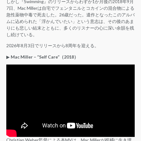
しかし『Swimming』のリリースからわずか1か月後の2018年9月
7日、Mac Millerは自宅でフェンタニルとコカインの混合物による
急性薬物中毒で死去した。26歳だった。遺作となったこのアルバ
ムに込められた「浮かんでいたい」という意志は、その後のあま
りにも悲しい結末とともに、多くのリスナーの心に深い余韻を残
し続けている。
2026年8月3日でリリースから8周年を迎える。
▶︎
Mac Miller – “Self Care”（2018）
Christian Weber監督による本MVは、Mac Millerが棺桶に生き埋