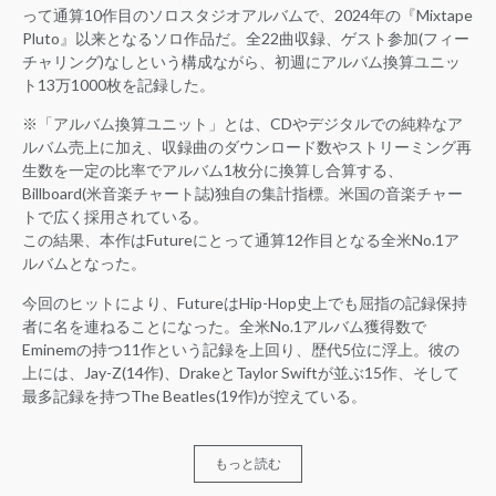
って通算10作目のソロスタジオアルバムで、2024年の『Mixtape
Pluto』以来となるソロ作品だ。全22曲収録、ゲスト参加(フィー
チャリング)なしという構成ながら、初週にアルバム換算ユニッ
ト13万1000枚を記録した。
※「アルバム換算ユニット」とは、CDやデジタルでの純粋なア
ルバム売上に加え、収録曲のダウンロード数やストリーミング再
生数を一定の比率でアルバム1枚分に換算し合算する、
Billboard(米音楽チャート誌)独自の集計指標。米国の音楽チャー
トで広く採用されている。
この結果、本作はFutureにとって通算12作目となる全米No.1ア
ルバムとなった。
今回のヒットにより、FutureはHip-Hop史上でも屈指の記録保持
者に名を連ねることになった。全米No.1アルバム獲得数で
Eminemの持つ11作という記録を上回り、歴代5位に浮上。彼の
上には、Jay-Z(14作)、DrakeとTaylor Swiftが並ぶ15作、そして
最多記録を持つThe Beatles(19作)が控えている。
もっと読む