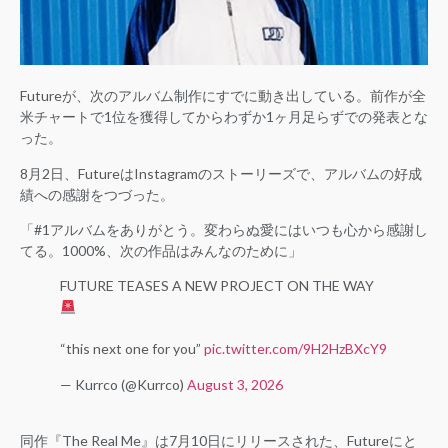
Futureが、次のアルバム制作にすでに動き出している。前作が全
米チャートで1位を獲得してからわずか1ヶ月足らずでの発表とな
った。
8月2日、FutureはInstagramのストーリーズで、アルバムの好成
績への感謝をつづった。
「#1アルバムをありがとう。変わらぬ愛にはいつも心から感謝し
てる。1000%、次の作品はみんなのために」
FUTURE TEASES A NEW PROJECT ON THE WAY
“this next one for you”
pic.twitter.com/9H2HzBXcY9
— Kurrco (@Kurrco)
August 3, 2026
同作『The Real Me』は7月10日にリリースされた、Futureにと