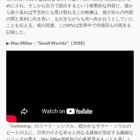
めにされ、そこから自力で脱出するという衝撃的な内容だ。後か
ら振り返れば予言的とも受け取れるこの映像は、彼が自らの内面
の闇と真剣に向き合い、もがきながらも光へ向かおうとしていた
ことを伝える。彼の死後、このMVは世界中で何億回もの再生を
記録した。
▶︎
Mac Miller – “Small Worlds”（2018）
『Swimming』のリード・シングル。穏やかなサマー・ソウルの
ビートの上に、日常の小さな幸せと内なる孤独が混在する繊細な
リリックが乗る。Mac Miller最晩年の心象風景をもっとも美しく