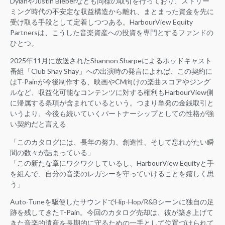
DylanやJustin Bieberなども同様の取引を行っており、ストリー
ミング時代の不安定な収益構造から離れ、まとまった資金を先に
受け取る手段として定着しつつある。HarbourView Equity
Partnersは、こうした音楽資産への投資を専門とするファンドの
ひとつ。
2025年11月に放送されたShannon Sharpeによるポッドキャスト
番組「Club Shay Shay」への出演時の発言によれば、この契約に
はT-Painが今後制作する、映画やCM向けの楽曲スコアやジング
ルなど、収益化可能なコンテンツに対する権利もHarbourView側
に帰属する条項が含まれているという。つまり単発の金銭取引と
いうより、今後も続いていくパートナーシップとしての性格が強
い契約だと言える
「このカタログには、長年の努力、創造性、そして忘れがたい瞬
間の数々が詰まっている」
「この新たな章にワクワクしているし、HarbourView Equityと手
を組んで、自分の音楽のレガシーを守っていけることを嬉しく思
う」
Auto-Tuneを駆使したサウンドでHip-Hop/R&Bシーンに独自の足
跡を残してきたT-Pain。今回のカタログ売却は、彼が築き上げて
きた音楽的遺産を長期的に守るための一手として位置づけられて