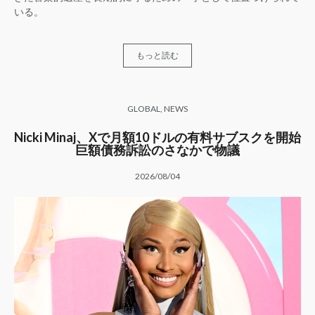
いる。
もっと読む
GLOBAL
,
NEWS
Nicki Minaj、Xで月額10ドルの有料サブスクを開始
巨額債務訴訟のさなかで物議
2026/08/04