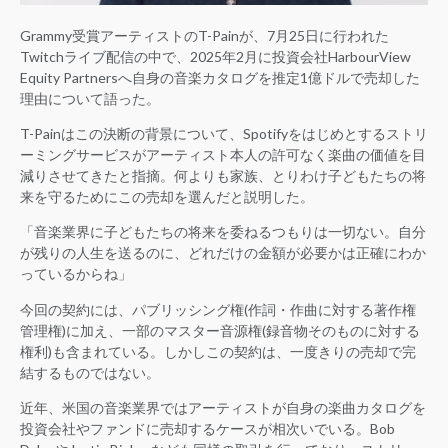
Grammy受賞アーティストのT-Painが、7月25日に行われた
Twitchライブ配信の中で、2025年2月に投資会社HarbourView
Equity Partnersへ自身の音楽カタログを推定1億ドルで売却した
理由について語った。
T-Painはこの決断の背景について、Spotifyをはじめとするストリ
ーミングサービスがアーティスト本人の許可なく楽曲の価値を目
減りさせてきたと指摘。何よりも家族、とりわけ子どもたちの将
来を守るためにこの売却を選んだと説明した。
「音楽業界に子どもたちの将来を委ねるつもりは一切ない。自分
が残りの人生を送るのに、どれだけの金額が必要かは正確にわか
っているからね」
今回の契約には、パブリッシング権(作詞・作曲に対する著作権
管理権)に加え、一部のマスター音源権(録音物そのものに対する
権利)も含まれている。しかしこの契約は、一度きりの売却で完
結するものではない。
近年、米国の音楽業界ではアーティストが自身の楽曲カタログを
投資会社やファンドに売却するケースが相次いでいる。Bob