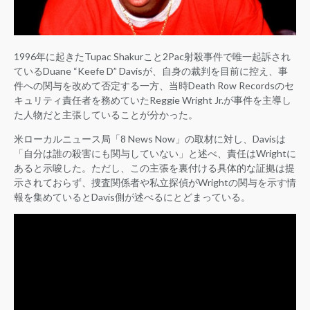
1996年に起きたTupac Shakurこと2Pac射殺事件で唯一起訴され
ているDuane “Keefe D” Davisが、自身の裁判を目前に控え、事
件への関与を改めて否定する一方、当時Death Row Recordsのセ
キュリティ責任者を務めていたReggie Wright Jr.が事件を主導し
た人物だと主張していることが分かった。
米ローカルニュース局「8 News Now」の取材に対し、Davisは
「自分は誰の殺害にも関与していない」と述べ、責任はWrightに
あると示唆した。ただし、この主張を裏付ける具体的な証拠は提
示されておらず、捜査関係者や私立探偵がWrightの関与を示す情
報を集めているとDavis側が述べるにとどまっている。