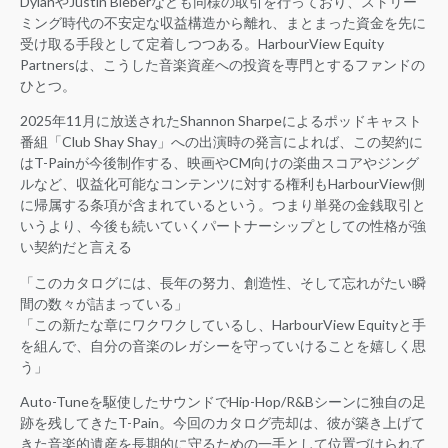
DylanやJustin Bieberなども同様の取引を行っており、ストリー
ミング時代の不安定な収益構造から離れ、まとまった資金を先に
受け取る手段として定着しつつある。HarbourView Equity
Partnersは、こうした音楽資産への投資を専門とするファンドの
ひとつ。
2025年11月に放送されたShannon Sharpeによるポッドキャスト
番組「Club Shay Shay」への出演時の発言によれば、この契約に
はT-Painが今後制作する、映画やCM向けの楽曲スコアやジング
ルなど、収益化可能なコンテンツに対する権利もHarbourView側
に帰属する条項が含まれているという。つまり単発の金銭取引と
いうより、今後も続いていくパートナーシップとしての性格が強
い契約だと言える
「このカタログには、長年の努力、創造性、そして忘れがたい瞬
間の数々が詰まっている」
「この新たな章にワクワクしているし、HarbourView Equityと手
を組んで、自分の音楽のレガシーを守っていけることを嬉しく思
う」
Auto-Tuneを駆使したサウンドでHip-Hop/R&Bシーンに独自の足
跡を残してきたT-Pain。今回のカタログ売却は、彼が築き上げて
きた音楽的遺産を長期的に守るための一手として位置づけられて