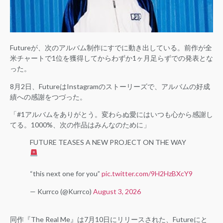
Futureが、次のアルバム制作にすでに動き出している。前作が全
米チャートで1位を獲得してからわずか1ヶ月足らずでの発表とな
った。
8月2日、FutureはInstagramのストーリーズで、アルバムの好成
績への感謝をつづった。
「#1アルバムをありがとう。変わらぬ愛にはいつも心から感謝し
てる。1000%、次の作品はみんなのために」
FUTURE TEASES A NEW PROJECT ON THE WAY
“this next one for you”
pic.twitter.com/9H2HzBXcY9
— Kurrco (@Kurrco)
August 3, 2026
同作『The Real Me』は7月10日にリリースされた、Futureにと