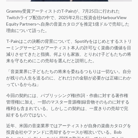
Grammy受賞アーティストのT-Painが、7月25日に行われた
Twitchライブ配信の中で、2025年2月に投資会社HarbourView
Equity Partnersへ自身の音楽カタログを推定1億ドルで売却した
理由について語った。
T-Painはこの決断の背景について、Spotifyをはじめとするストリ
ーミングサービスがアーティスト本人の許可なく楽曲の価値を目
減りさせてきたと指摘。何よりも家族、とりわけ子どもたちの将
来を守るためにこの売却を選んだと説明した。
「音楽業界に子どもたちの将来を委ねるつもりは一切ない。自分
が残りの人生を送るのに、どれだけの金額が必要かは正確にわか
っているからね」
今回の契約には、パブリッシング権(作詞・作曲に対する著作権
管理権)に加え、一部のマスター音源権(録音物そのものに対する
権利)も含まれている。しかしこの契約は、一度きりの売却で完
結するものではない。
近年、米国の音楽業界ではアーティストが自身の楽曲カタログを
投資会社やファンドに売却するケースが相次いでいる。Bob