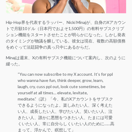
Hip-Hop界を代表するラッパー、Nicki Minajが、自身のXアカウン
トで月額10ドル（日本円でおよそ1,500円）の有料サブスクリプ
ション機能をスタートさせたことが明らかになった。しかし発表
のタイミングが物議を醸している。彼女は現在、複数の高額債務
をめぐって法廷闘争の真っ只中にあるからだ。
Minajは週末、Xの有料サブスク機能について案内し、次のように
綴った。
“You can now subscribe to my X account. It’s for ppl
who wanna have fun, think deeper, grow, learn,
laugh, cry, cuss ppl out, look cute sometimes, be
yourself at all times… elevate, levitate,
meditate.”（訳）「今、私のXアカウントをサブスク
できるようになったよ。楽しみたい人、深く考えた
い人、成長したい人、学びたい人、笑いたい人、泣
きたい人、誰かに悪態をつきたい人、たまには可愛
くいたい人、常に自分らしくいたい人のために……高
まって、浮かんで、瞑想して」