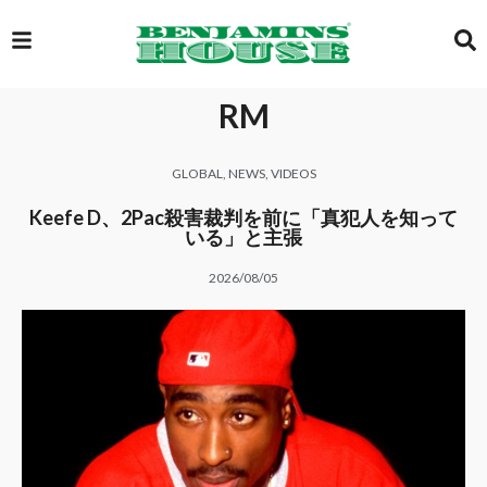
RM
EXCLUSIVE
GLOBAL
,
NEWS
,
VIDEOS
GLOBAL
Keefe D、2Pac殺害裁判を前に「真犯人を知って
いる」と主張
2026/08/05
VIDEOS
GALLERY
LOGIN