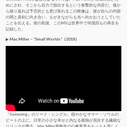
めにされ、そこから自力で脱出するという衝撃的な内容だ。後か
ら振り返れば予言的とも受け取れるこの映像は、彼が自らの内面
の闇と真剣に向き合い、もがきながらも光へ向かおうとしていた
ことを伝える。彼の死後、このMVは世界中で何億回もの再生を
記録した。
▶︎
Mac Miller – “Small Worlds”（2018）
『Swimming』のリード・シングル。穏やかなサマー・ソウルの
ビートの上に、日常の小さな幸せと内なる孤独が混在する繊細な
リリックが乗る。Mac Miller最晩年の心象風景をもっとも美しく