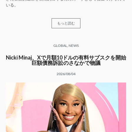
いる。
もっと読む
GLOBAL
,
NEWS
Nicki Minaj、Xで月額10ドルの有料サブスクを開始
巨額債務訴訟のさなかで物議
2026/08/04