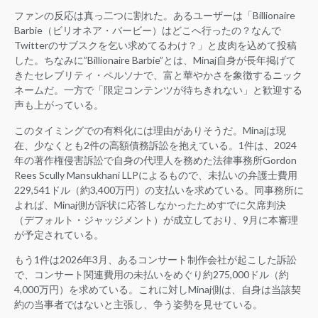
ファンの反応は真っ二つに割れた。あるユーザーは「Billionaire
Barbie（ビリオネア・バービー）はどこへ行ったの？なんで
Twitterのサブスクを乞い求めてるわけ？」と皮肉を込めて投稿
した。ちなみに”Billionaire Barbie”とは、Minaj自身が長年掲げて
きたセレブリティ・ペルソナで、富と華やかさを象徴するニック
ネームだ。一方で「限定コンテンツが待ちきれない」と歓迎する
声も上がっている。
このタイミングでの有料化には理由がありそうだ。Minajは現
在、少なくとも2件の高額債務訴訟を抱えている。1件は、2024
年の著作権侵害訴訟で自身の代理人を務めた法律事務所Gordon
Rees Scully Mansukhani LLPによるもので、未払いの弁護士費用
229,541ドル（約3,400万円）の支払いを求めている。同事務所に
よれば、Minaj側が訴状に応答しなかったためすでに欠席判決
（デフォルト・ジャッジメント）が成立しており、9月に本審理
が予定されている。
もう1件は2026年3月、あるコンサート制作会社が起こした訴訟
で、コンサート関連費用の未払いをめぐり約275,000ドル（約
4,000万円）を求めている。これに対しMinaj側は、自身は当該契
約の当事者ではないと主張し、争う姿勢を見せている。