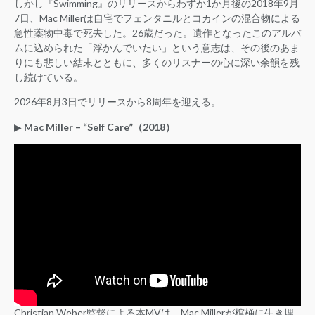
しかし『Swimming』のリリースからわずか1か月後の2018年9月
7日、Mac Millerは自宅でフェンタニルとコカインの混合物による
急性薬物中毒で死去した。26歳だった。遺作となったこのアルバ
ムに込められた「浮かんでいたい」という意志は、その後のあま
りにも悲しい結末とともに、多くのリスナーの心に深い余韻を残
し続けている。
2026年8月3日でリリースから8周年を迎える。
▶︎
Mac Miller – “Self Care”（2018）
Christian Weber監督による本MVは、Mac Millerが棺桶に生き埋