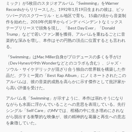
ミック）が5枚目のスタジオアルバム『Swimming』をWarner
Recordsからリリースした。1992年1月19日生まれの彼は、ピッ
ツバーグのスクワーリル・ヒル地区で育ち、15歳の頃から音楽制
作を始めた。2010年代前半からインディペンデントなミックス
テープリリースで頭角を現し、「Best Day Ever」「Donald
Trump」などで若いファン層を獲得。アルバムを重ねるごとに音
楽的な深みを増し、本作はその円熟の頂点に位置するとも言われ
る。
『Swimming』はMac Miller自身がプロデュースの多くを手がけ
（Dev Hynesや9th Wonderなどとのコラボも含む）、ジャズ・
ソウル・サイケデリックが混ざり合う独自の世界観を構築した作
品だ。グラミー賞の「Best Rap Album」にノミネートされたこの
アルバムは、彼の音楽的成熟を高らかに示す傑作として批評家か
ら高い評価を受けた。
アルバム名「Swimming」が示すように、本作は溺れそうになり
ながらも水面に浮かんでいることへの意思を表現している。先行
シングル「Self Care」のMVでは、棺桶の中に生き埋めにされな
がら脱出する衝撃的な映像が、彼の精神的な葛藤と再生への意志
を象徴していた。