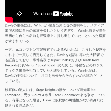
Davisの主張には、Wrightが捜査当局に嘘の説明をし、メディア
出演の際に自分の家族を脅したという内容や、Wright自身が事件
当初から自らの名前を捜査線上に持ち出していた、といった指摘
が含まれている。
一方、元コンプトン市警察官でもあるWrightは、こうした疑惑を
これまで一貫して否定してきた。Davisを起訴に導いた大陪審で
も証言しており、事件当夜はTupac ShakurおよびDeath Row
Records代表Marion “Suge” Knightのために、移動などのロジス
ティクス業務を担当していたと説明している。Wright側は、
Davisの主張について「注目を自分からそらすための試みだ」と
している。
検察側の証人には、Suge Knightのほか、ネバダ州知事Joe
Lombardo、元ラスベガス市長Oscar Goodmanの名も挙がってい
る。有罪となった場合、Davisは仮釈放の可能性がない終身刑に
処される見込みだ。