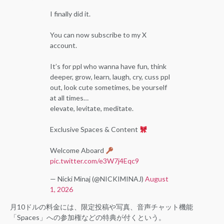
I finally did it.
You can now subscribe to my X
account.
It’s for ppl who wanna have fun, think
deeper, grow, learn, laugh, cry, cuss ppl
out, look cute sometimes, be yourself
at all times…
elevate, levitate, meditate.
Exclusive Spaces & Content
Welcome Aboard
pic.twitter.com/e3W7j4Eqc9
— Nicki Minaj (@NICKIMINAJ)
August
1, 2026
月10ドルの料金には、限定投稿や写真、音声チャット機能
「Spaces」への参加権などの特典が付くという。