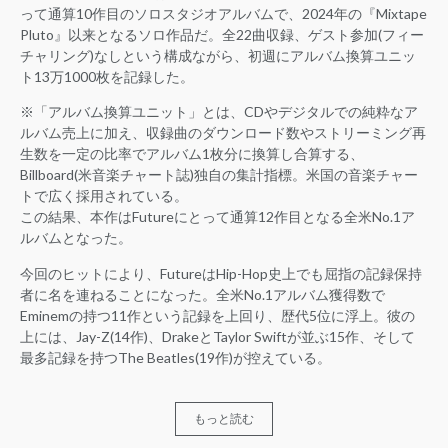
って通算10作目のソロスタジオアルバムで、2024年の『Mixtape
Pluto』以来となるソロ作品だ。全22曲収録、ゲスト参加(フィー
チャリング)なしという構成ながら、初週にアルバム換算ユニッ
ト13万1000枚を記録した。
※「アルバム換算ユニット」とは、CDやデジタルでの純粋なア
ルバム売上に加え、収録曲のダウンロード数やストリーミング再
生数を一定の比率でアルバム1枚分に換算し合算する、
Billboard(米音楽チャート誌)独自の集計指標。米国の音楽チャー
トで広く採用されている。
この結果、本作はFutureにとって通算12作目となる全米No.1ア
ルバムとなった。
今回のヒットにより、FutureはHip-Hop史上でも屈指の記録保持
者に名を連ねることになった。全米No.1アルバム獲得数で
Eminemの持つ11作という記録を上回り、歴代5位に浮上。彼の
上には、Jay-Z(14作)、DrakeとTaylor Swiftが並ぶ15作、そして
最多記録を持つThe Beatles(19作)が控えている。
もっと読む